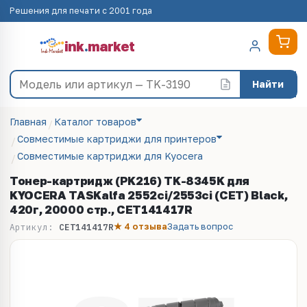
Решения для печати с 2001 года
ink
.
market
Найти
Главная
Каталог товаров
Совместимые картриджи для принтеров
Совместимые картриджи для Kyocera
Тонер-картридж (PK216) TK-8345K для
KYOCERA TASKalfa 2552ci/2553ci (CET) Black,
420г, 20000 стр., CET141417R
★ 4 отзыва
Задать вопрос
Артикул:
CET141417R