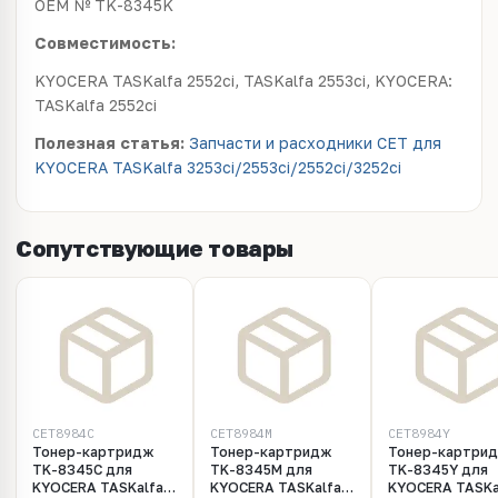
OEM № TK-8345K
Совместимость:
KYOCERA TASKalfa 2552ci, TASKalfa 2553ci, KYOCERA:
TASKalfa 2552ci
Полезная статья:
Запчасти и расходники CET для
KYOCERA TASKalfa 3253ci/2553ci/2552ci/3252ci
Сопутствующие товары
CET8984C
CET8984M
CET8984Y
Тонер-картридж
Тонер-картридж
Тонер-картри
TK-8345C для
TK-8345M для
TK-8345Y для
KYOCERA TASKalfa
KYOCERA TASKalfa
KYOCERA TASKa