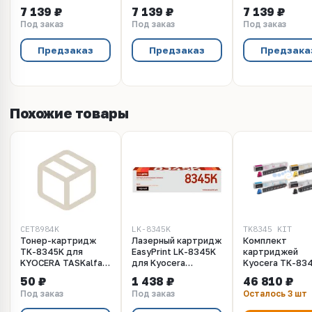
2552ci (CET) Cyan,
2552ci (CET)
2552ci (CET) Ye
7 139 ₽
7 139 ₽
7 139 ₽
160г, 12000 стр.,
Magenta, 160г,
160г, 12000 стр
Под заказ
Под заказ
Под заказ
CET8984C
12000 стр.,
CET8984Y
CET8984M
Предзаказ
Предзаказ
Предзака
Похожие товары
CET8984K
LK-8345K
TK8345_KIT
Тонер-картридж
Лазерный картридж
Комплект
TK-8345K для
EasyPrint LK-8345K
картриджей
KYOCERA TASKalfa
для Kyocera
Kyocera TK-834
2552ci (CET) Black,
TASKalfa
TK-8345Y - TK-
50 ₽
1 438 ₽
46 810 ₽
300г, 20000 стр.,
2552ci/2553ci
8345M - TK-83
Под заказ
Под заказ
Осталось 3 шт
CET8984K
(20000 стр.)
для Kyocera
черный, с чипом
TASKalfa 2552c