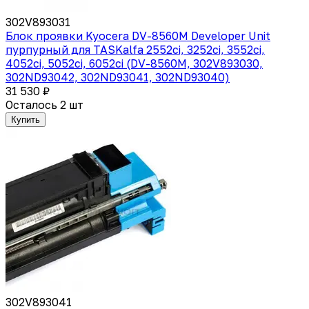
302V893031
Блок проявки Kyocera DV-8560M Developer Unit
пурпурный для TASKalfa 2552ci, 3252ci, 3552ci,
4052ci, 5052ci, 6052ci (DV-8560M, 302V893030,
302ND93042, 302ND93041, 302ND93040)
31 530 ₽
Осталось 2 шт
Купить
302V893041