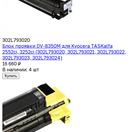
302L793020
Блок проявки DV-8350M для Kyocera TASKalfa
2552ci, 3252ci (302L793020, 302L793021, 302L793022,
302L793023, 302L793024)
16 660 ₽
В наличии: 4 шт
Купить