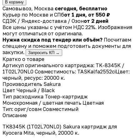
В корзину
Самовывоз, Москва
сегодня, бесплатно
Курьер по Москве и СПб
от 1 дня, от 550 ₽
СДЭК / Яндекс-доставка / Озон
от 2 дней
Все цены указаны с учётом НДС 22%. Изображения
могут отличаться от оригинала.
Нужна скидка под тендер или объём?
Посчитаем
спеццену и поможем подготовить документы для
закупки.
Запросить КП →
Кратко о товаре
Артикул оригинального картриджа: TK-8345K /
1T02L70NL0 Совместимость: TASKalfa2552ciЦвет:
черный, ресурс: 20000 к.
Производитель
Sakura
Цвет
Черный / Black
Тип расходника
Тонер-картридж
Монохромная / цветная печать
Цветная
Тип: ориг/совм
Совместимый
Описание
TK8345K (1T02L70NL0) Sakura картридж для
Kyocera Mita, черный, 20000 к.