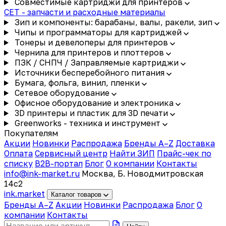
Совместимые картриджи для принтеров
CET - запчасти и расходные материалы
Зип и компоненты: барабаны, валы, ракели, зип
Чипы и программаторы для картриджей
Тонеры и девелоперы для принтеров
Чернила для принтеров и плоттеров
ПЗК / СНПЧ / Заправляемые картриджи
Источники бесперебойного питания
Бумага, фольга, винил, пленки
Сетевое оборудование
Офисное оборудование и электроника
3D принтеры и пластик для 3D печати
Greenworks - техника и инструмент
Покупателям
Акции
Новинки
Распродажа
Бренды A–Z
Доставка
Оплата
Сервисный центр
Найти ЗИП
Прайс-чек по
списку
B2B-портал
Блог
О компании
Контакты
info@ink-market.ru
Москва, Б. Новодмитровская
14с2
ink
.
market
Каталог товаров
Бренды A–Z
Акции
Новинки
Распродажа
Блог
О
компании
Контакты