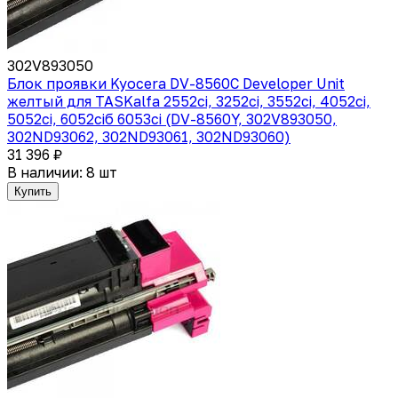
302V893050
Блок проявки Kyocera DV-8560C Developer Unit
желтый для TASKalfa 2552ci, 3252ci, 3552ci, 4052ci,
5052ci, 6052ciб 6053ci (DV-8560Y, 302V893050,
302ND93062, 302ND93061, 302ND93060)
31 396 ₽
В наличии: 8 шт
Купить