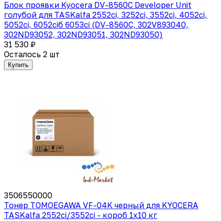
Блок проявки Kyocera DV-8560C Developer Unit
голубой для TASKalfa 2552ci, 3252ci, 3552ci, 4052ci,
5052ci, 6052ciб 6053ci (DV-8560C, 302V893040,
302ND93052, 302ND93051, 302ND93050)
31 530 ₽
Осталось 2 шт
Купить
3506550000
Тонер TOMOEGAWA VF-04K черный для KYOCERA
TASKalfa 2552ci/3552ci - короб 1х10 кг