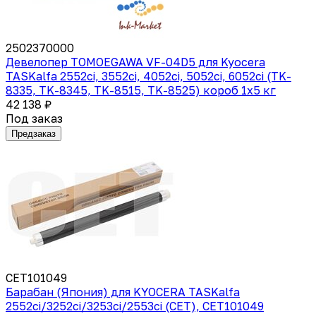
2502370000
Девелопер TOMOEGAWA VF-04D5 для Kyocera
TASKalfa 2552ci, 3552ci, 4052ci, 5052ci, 6052ci (TK-
8335, TK-8345, TK-8515, TK-8525) короб 1х5 кг
42 138 ₽
Под заказ
Предзаказ
CET101049
Барабан (Япония) для KYOCERA TASKalfa
2552ci/3252ci/3253ci/2553ci (CET), CET101049