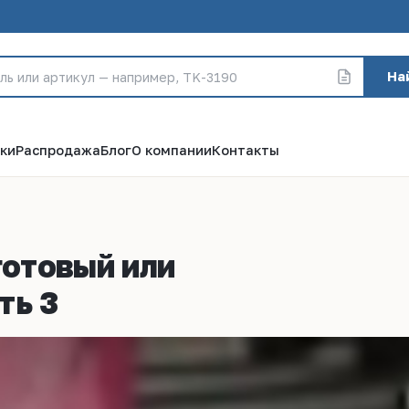
На
ки
Распродажа
Блог
О компании
Контакты
готовый или
ть 3