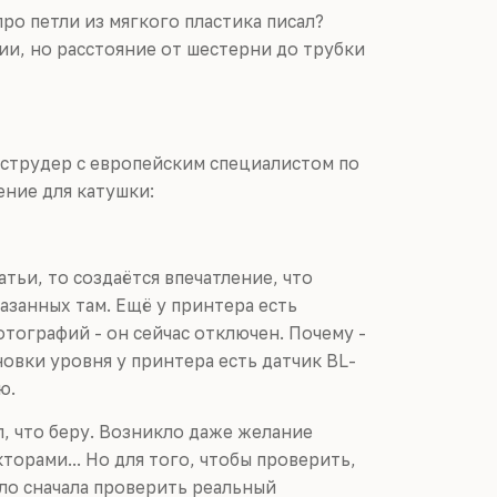
ро петли из мягкого пластика писал?
ии, но расстояние от шестерни до трубки
кструдер с европейским специалистом по
ение для катушки:
атьи, то создаётся впечатление, что
занных там. Ещё у принтера есть
отографий - он сейчас отключен. Почему -
новки уровня у принтера есть датчик BL-
ю.
ил, что беру. Возникло даже желание
орами... Но для того, чтобы проверить,
ыло сначала проверить реальный