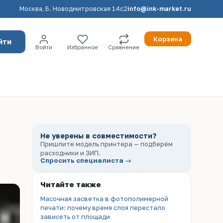
Москва, Б. Новодмитровская 14с2
info@ink-market.ru
Корзина
йти
Войти
Избранное
Сравнение
Не уверены в совместимости?
Пришлите модель принтера — подберём
расходники и ЗИП.
Спросить специалиста →
Читайте также
Масочная засветка в фотополимерной
печати: почему время слоя перестало
зависеть от площади