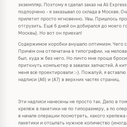
экземпляр. Поэтому я сделал заказ на Ali Expres
подпорчено - я заказывал со склада в Москве. Сч
прилетит просто мгновенно. Увы. Пришлось прод
отгрузить. Ещё 6 дней он добирался до моего г
Москвы). Но вот он приехал!
Содержимое коробки внушало оптимизм. Чего ст
Причём она отпечатана в типографии, на мелов
был, куда ж без него. Но личто мне проще броси
приткнуть компьютер в завалах запчастей. А кит
меня всё проектировали :-). Пожалуй, я вставл
надписи (A6) и (A7) в верхних частях страниц.
Эти надписи нанесены не просто так. Дело в то
крепёж в пакетики не по типоразмеру, а по опе
в начале операции посмотреть, какого крепежа
пакетики и отсыпать нужное количество (иногда