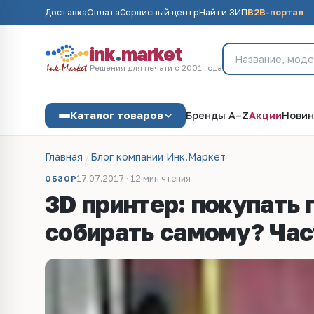
Доставка
Оплата
Сервисный центр
Найти ЗИП
B2B-портал
ink
.
market
Решения для печати с 2001 года
Каталог товаров
Бренды A–Z
Акции
Новин
Главная
Блог компании Инк.Маркет
17.07.2017 · 12 мин чтения
ОБЗОР
3D принтер: покупать 
собирать самому? Час