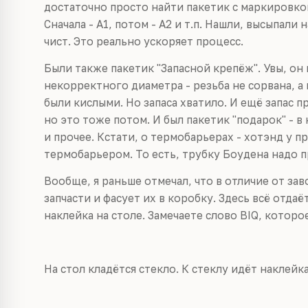
достаточно просто найти пакетик с маркировк
Сначала - A1, потом - A2 и т.п. Нашли, высыпали
чист. Это реально ускоряет процесс.
Были также пакетик "Запасной крепёж". Увы, он 
некорректного диаметра - резьба не сорвана, а 
были кислыми. Но запаса хватило. И ещё запас п
но это тоже потом. И был пакетик "подарок" - в
и прочее. Кстати, о термобарьерах - хотэнд у п
термобарьером. То есть, трубку Боудена надо п
Вообще, я раньше отмечал, что в отличие от зав
запчасти и фасует их в коробку. Здесь всё отда
наклейка на столе. Замечаете слово BIQ, котор
На стол кладётся стекло. К стеклу идёт наклейк