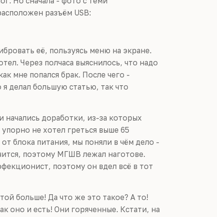
ог. Но сначала - фото с теми
расположен разъём USB:
ибровать её, пользуясь меню на экране.
тел. Через полчаса выяснилось, что надо
ак мне попался брак. После чего -
 я делал большую статью, так что
 и начались доработки, из-за которых
 упорно не хотел греться выше 65
 от блока питания, мы поняли в чём дело -
лучится, поэтому МГШВ лежал наготове.
рфекционист, поэтому он вдел всё в тот
ятой больше! Да что же это такое? А то!
к оно и есть! Они горяченные. Кстати, на