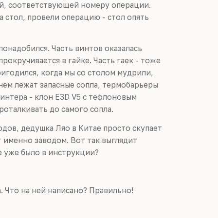
ой, соответствующей номеру операции.
 на стол, провели операцию - стол опять
понадобился. Часть винтов оказалась
прокручивается в гайке. Часть гаек - тоже
ригодился, когда мы со столом мудрили,
 нём лежат запасные сопла, термобарьеры
ринтера - клон E3D V5 с тефлоновым
роталкивать до самого сопла.
одов, дедушка Ляо в Китае просто скупает
ёт именно заводом. Вот так выглядит
ое уже было в инструкции?
а. Что на ней написано? Правильно!