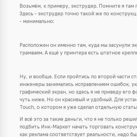
Возьмём, к примеру, экструдер. Помните я там п
Здесь - экструдер точно такой же по конструкц
- минимально:
Расположен он именно там, куда мы засунули э
трамваям. А ещё у принтера есть штатное крепл
Ну, и вообще. Если пройтись по второй части ст
инженеры занимались исправлением ошибок, ука
графический экран, но здесь я не приведу его ф
чуть ниже. Но он красивый и удобный. Для уста
Touch, о котором я уже сделал отдельную стать
И всё это за такие деньги, что я не только реш
подбить Инк-Маркет начать торговать конструкт
как реклама соответствует реальности, надо б