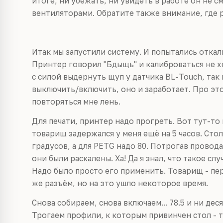
итоге, ни убежать, ни увидеть в работе он не см
вентиляторами. Обратите также внимание, где 
Итак мы запустили систему. И попытались откал
Принтер говорил "Бдыщь" и калиброваться не хо
с силой выдернуть щуп у датчика BL-Touch, так к
выключить/включить, оно и заработает. Про это
повторяться мне лень.
Для печати, принтер надо прогреть. Вот тут-то
товарищ задержался у меня ещё на 5 часов. Стол
градусов, а для PETG надо 80. Потрогав провода
они были раскалены. Ха! Да я знал, что такое с
Надо было просто его применить. Товарищ - пе
же разъём, но на это ушло некоторое время.
Снова собираем, снова включаем... 78.5 и ни дес
Трогаем профили, к которым привинчен стол - та