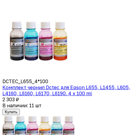
DCTEC_L655_4*100
Комплект чернил Dctec для Epson L655, L1455, L605,
L4160, L6160, L6170, L6190. 4 x 100 ml
2 303 ₽
В наличии: 11 шт
Купить