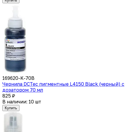
Купить
169620-K-70B
Чернила DCTec пигментные L4150 Black (черный) с
дозатором 70 мл
825 ₽
В наличии: 10 шт
Купить