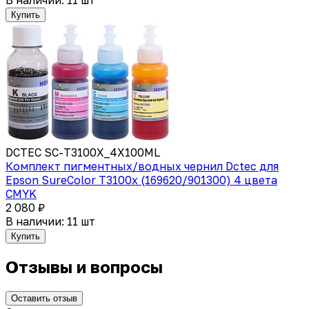
Купить
DCTEC SC-T3100X_4X100ML
Комплект пигментных/водных чернил Dctec для
Epson SureColor T3100x (169620/901300) 4 цвета
CMYK
2 080 ₽
В наличии: 11 шт
Купить
Отзывы и вопросы
Оставить отзыв