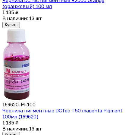
Чернила DCTec пигментные R2000 Orange
(оранжевый) 100 мл
1 135 ₽
В наличии: 13 шт
Купить
169620-M-100
Чернила пигментные DCTec T50 magenta Pigment
100мл (169620)
1 135 ₽
В наличии: 13 шт