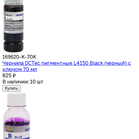
169620-K-70K
Чернила DCTec пигментные L4150 Black (черный) с
ключом 70 мл
825 ₽
В наличии: 10 шт
Купить