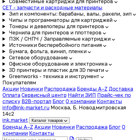
Совместимые картриджи для принтеров
CET - запчасти и расходные материалы
Зип и компоненты: барабаны, валы, ракели, зип
Чипы и программаторы для картриджей
Тонеры и девелоперы для принтеров
Чернила для принтеров и плоттеров
ПЗК / СНПЧ / Заправляемые картриджи
Источники бесперебойного питания
Бумага, фольга, винил, пленки
Сетевое оборудование
Офисное оборудование и электроника
3D принтеры и пластик для 3D печати
Greenworks - техника и инструмент
Покупателям
Акции
Новинки
Распродажа
Бренды A–Z
Доставка
Оплата
Сервисный центр
Найти ЗИП
Прайс-чек по
списку
B2B-портал
Блог
О компании
Контакты
info@ink-market.ru
Москва, Б. Новодмитровская
14с2
ink
.
market
Каталог товаров
Бренды A–Z
Акции
Новинки
Распродажа
Блог
О
компании
Контакты