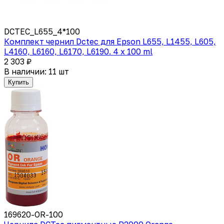
DCTEC_L655_4*100
Комплект чернил Dctec для Epson L655, L1455, L605,
L4160, L6160, L6170, L6190. 4 x 100 ml
2 303 ₽
В наличии: 11 шт
Купить
169620-OR-100