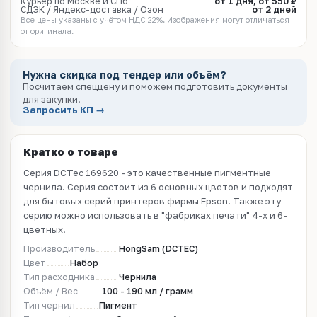
Курьер по Москве и СПб
от 1 дня, от 550 ₽
СДЭК / Яндекс-доставка / Озон
от 2 дней
Все цены указаны с учётом НДС 22%. Изображения могут отличаться
от оригинала.
Нужна скидка под тендер или объём?
Посчитаем спеццену и поможем подготовить документы
для закупки.
Запросить КП →
Кратко о товаре
Серия DCTec 169620 - это качественные пигментные
чернила. Серия состоит из 6 основных цветов и подходят
для бытовых серий принтеров фирмы Epson. Также эту
серию можно использовать в "фабриках печати" 4-х и 6-
цветных.
Производитель
HongSam (DCTEC)
Цвет
Набор
Тип расходника
Чернила
Объём / Вес
100 - 190 мл / грамм
Тип чернил
Пигмент