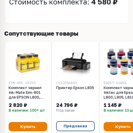
Стоимость комплекта:
4 580 ₽
Сопутствующие товары
EIM-801_6X250
C11CE86403
E0017-100X6
Комплект чернил
Принтер Epson L805
Комплект черн
Ink-Mate Eim-801
Inktec для Eps
для EPSON L800,
L800, L805, L81
L805, L850, L1800. 6
L850. 6 x 100 ml
2 820 ₽
24 796 ₽
1 145 ₽
цветов по 250 мл
В наличии: 100+ шт
Под заказ
В наличии: 13 
Предзаказ
Купить
Купить