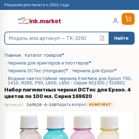
Решения для печати с 2001 года
ink
.
market
Найти
Главная
Каталог товаров
Чернила для принтеров и плоттеров
Чернила DCTec (Hongsam)
Чернила для Epson
Водные светостойкие чернила EverNew для Epson T50,
1410, R290, P50, L800, L850 - Серия 901300 / 510601
Набор пигментных чернил DCTec для Epson. 4
цветов по 100 мл. Cерия 169620
Задать вопрос
Артикул:
169520-4-100
КОМПЛЕКТ