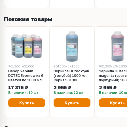
Похожие товары
901300_6X1000
901300-C-1000
901300-LM-1000
Набор чернил
Чернила DCtec сyan
Чернила DCtec l
DCTEC Evernew из 6
(голубой) 1000 мл.
magenta (свет
цветов по 1000 мл.
Серия 901300
пурпурный) 100
Серия 901300
(Ранее 109602)
Серия 901300
17 375 ₽
2 955 ₽
2 955 ₽
(Ранее 510601)
(Ранее 109602)
В наличии: 10 шт
В наличии: 12 шт
В наличии: 10 
Купить
Купить
Купить