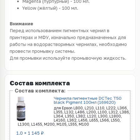
Magenta (пурпурный) - 100 мл.
Yellow (жёлтый) - 100 мл.
Внимание
Перед использованием пигментных чернил в
принтерах и МФУ, изначально предназначенных для
работы на водорастворимых чернилах, необходимо
провести промывку системы.
Для промывки используйте
промывочную жидкость
.
Состав комплекта
Состав комплекта:
Чернила пигментные DCTec T50
black Pigment 100мл (169620)
для Epson L800, L210, L110, L222, L366,
L355, L132, L486, L200, L100, L312, L386,
L364, L350, L382, L120, L300, L1800,
L4160, L362, L456, L655, L566, L550,
L1300, L1455, M200, M105, L555, M100
1.0 × 1 145 ₽