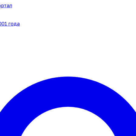
ортал
001 года