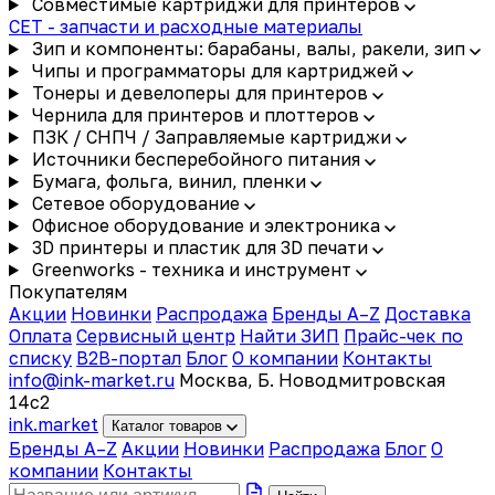
Совместимые картриджи для принтеров
CET - запчасти и расходные материалы
Зип и компоненты: барабаны, валы, ракели, зип
Чипы и программаторы для картриджей
Тонеры и девелоперы для принтеров
Чернила для принтеров и плоттеров
ПЗК / СНПЧ / Заправляемые картриджи
Источники бесперебойного питания
Бумага, фольга, винил, пленки
Сетевое оборудование
Офисное оборудование и электроника
3D принтеры и пластик для 3D печати
Greenworks - техника и инструмент
Покупателям
Акции
Новинки
Распродажа
Бренды A–Z
Доставка
Оплата
Сервисный центр
Найти ЗИП
Прайс-чек по
списку
B2B-портал
Блог
О компании
Контакты
info@ink-market.ru
Москва, Б. Новодмитровская
14с2
ink
.
market
Каталог товаров
Бренды A–Z
Акции
Новинки
Распродажа
Блог
О
компании
Контакты