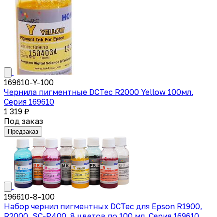
169610-Y-100
Чернила пигментные DCTec R2000 Yellow 100мл.
Серия 169610
1 319 ₽
Под заказ
Предзаказ
196610-8-100
Набор чернил пигментных DCTec для Epson R1900,
R2000, SC-P400. 8 цветов по 100 мл. Серия 169610