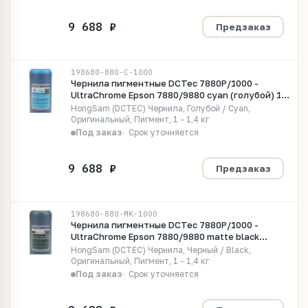
Предзаказ
198680-880-C-1000
Чернила пигментные DCTec 7880P/1000 -
UltraChrome Epson 7880/9880 cyan (голубой) 1л.
Серия 198680-880
HongSam (DCTEC) Чернила, Голубой / Cyan,
Оригинальный, Пигмент, 1 - 1,4 кг
Под заказ
Срок уточняется
Предзаказ
198680-880-MK-1000
Чернила пигментные DCTec 7880P/1000 -
UltraChrome Epson 7880/9880 matte black
(матовый черный) 1л. Серия 198680-880
HongSam (DCTEC) Чернила, Черный / Black,
Оригинальный, Пигмент, 1 - 1,4 кг
Под заказ
Срок уточняется