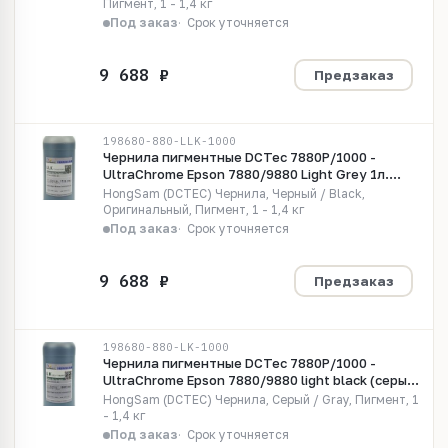
Пигмент, 1 - 1,4 кг
Под заказ
Срок уточняется
Предзаказ
198680-880-LLK-1000
Чернила пигментные DCTec 7880P/1000 -
UltraChrome Epson 7880/9880 Light Grey 1л.
(LLB) Серия 198680-880
HongSam (DCTEC) Чернила, Черный / Black,
Оригинальный, Пигмент, 1 - 1,4 кг
Под заказ
Срок уточняется
Предзаказ
198680-880-LK-1000
Чернила пигментные DCTec 7880P/1000 -
UltraChrome Epson 7880/9880 light black (серый)
1л. Серия 198680-880
HongSam (DCTEC) Чернила, Серый / Gray, Пигмент, 1
- 1,4 кг
Под заказ
Срок уточняется