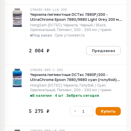
198680-880-LLK-200
Чернила пигментные DCTec 7880P/200 -
UltraChrome Epson 7880/9880 Light Grey 200 мл.
(LLB). Серия 198680-880
HongSam (DCTEC) Чернила, Черный / Black,
Оригинальный, Пигмент, 200 - 290 мл / грамм
Под заказ
Срок уточняется
Предзаказ
198680-880-C-200
Чернила пигментные DCTec 7880P/200 -
UltraChrome Epson 7880/9880 cyan (голубой)
200 мл. Серия 198680-880
HongSam (DCTEC) Чернила, Голубой / Cyan,
Оригинальный, Пигмент, 200 - 290 мл / грамм
В наличии · 4 шт
Забрать сегодня
Купить
198680-880-LK-200