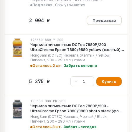
Под заказ
Срок уточняется
Предзаказ
198680-880-Y-200
Чернила пигментные DCTec 7880P/200 -
UltraChrome Epson 7880/9880 yellow (желтый)
200 мл. Серия 198680-880
HongSam (DCTEC) Чернила, Желтый / Yellow,
Пигмент, 200 - 290 мл / грамм
Осталось 2 шт
Забрать сегодня
Купить
198680-880-PK-200
Чернила пигментные DCTec 7880P/200 -
UltraChrome Epson 7880/9880 photo black (фото
черный) 200 мл. Серия 198680-880
HongSam (DCTEC) Чернила, Черный / Black,
Пигмент, 200 - 290 мл / грамм
Осталось 3 шт
Забрать сегодня