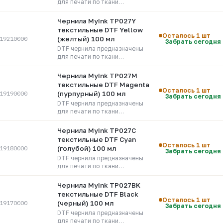
для печати по ткани
(бесконтурный термический
перенос).
Чернила MyInk TP027Y
текстильные DTF Yellow
Осталось 1 шт
19210000
(желтый) 100 мл
Забрать сегодня
DTF чернила предназначены
для печати по ткани
(бесконтурный термический
перенос).
Чернила MyInk TP027M
текстильные DTF Magenta
Осталось 1 шт
19190000
(пурпурный) 100 мл
Забрать сегодня
DTF чернила предназначены
для печати по ткани
(бесконтурный термический
перенос).
Чернила MyInk TP027C
текстильные DTF Cyan
Осталось 1 шт
19180000
(голубой) 100 мл
Забрать сегодня
DTF чернила предназначены
для печати по ткани
(бесконтурный термический
перенос).
Чернила MyInk TP027BK
текстильные DTF Black
Осталось 1 шт
19170000
(черный) 100 мл
Забрать сегодня
DTF чернила предназначены
для печати по ткани