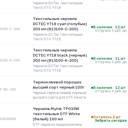
(813100-M-200)
Чернила DCTec текстильные
Textil DTG Y718
Текстильные чернила
DCTEC Y718 cyan (голубые)
В наличии · 12 шт
3100-C-200
200 мл (813100-C-200)
Отгрузка 3 раб. дн.
Чернила DCTec текстильные
Textil DTG Y718
Текстильные чернила
DCTEC Y718 black (черные)
В наличии · 11 шт
3100-K-200
200 мл (813100-К-200)
Отгрузка 3 раб. дн.
Чернила DCTec текстильные
Textil DTG Y718
Термоклеевой порошок
высший сорт черный 100г
В наличии · 12 шт
P-BK-100
Отгрузка 3 раб. дн.
Черный термоклеевой порошок
высшего сорта для DTF печати.
Чернила MyInk TP033W
текстильные DTF White
Осталось 2 шт
19200000
(белый) 100 мл
Забрать сегодня
DTF чернила предназначены