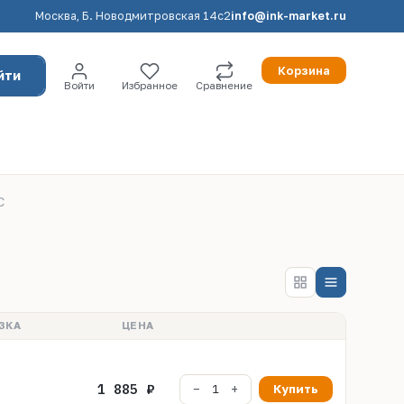
Москва, Б. Новодмитровская 14с2
info@ink-market.ru
Корзина
йти
Войти
Избранное
Сравнение
C
ЗКА
ЦЕНА
1 885 ₽
Купить