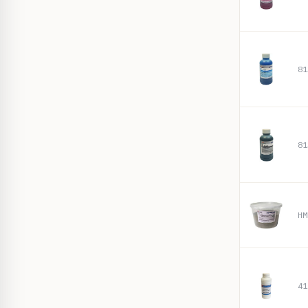
81
81
HM
41