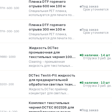
Пленка DTF горячего
отрыва 600 мм 100 м
Под заказ
TFH-600-100
Срок уточняется
Специальная PET пленка,
используется для печати по
ткани DTF чернилами.
Пленка DTF горячего
отрыва 300 мм 100 м
Под заказ
TFH-300-100
Срок уточняется
Специальная PET пленка,
используется для печати по
ткани DTF чернилами.
Жидкость DCTec
промывочная для
В наличии · 14 шт
9880-1000
текстильных чернил 1000
Отгрузка 3 раб. дн.
мл
Cleaning – промывочная
жидкость для текстильных
чернил. Заводская упаковка в
тару по 1000 мл.
DCTec Textil-Ptl жидкость
для предварительной
В наличии · 10 шт
0203-200
обработки светлых тканей
Отгрузка 3 раб. дн.
200 мл (800203-PTL-200)
Жидкость DCTec праймер
концентрат для светлых
тканей 200 мл
Комплект текстильных
чернил DCTEC 802326 для
Под заказ
2326-4-200
прямой печати на ткани. 4