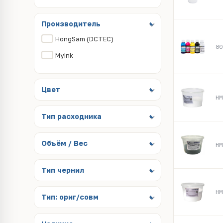
Производитель
HongSam (DCTEC)
80
MyInk
Цвет
HM
Тип расходника
Объём / Вес
HM
Тип чернил
HM
Тип: ориг/совм