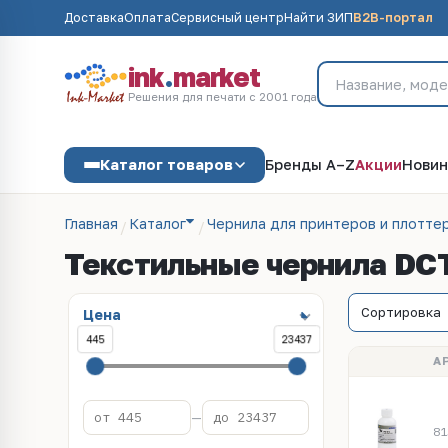
Доставка
Оплата
Сервисный центр
Найти ЗИП
B2B-портал
ink
.
market
Решения для печати с 2001 года
Каталог товаров
Бренды A–Z
Акции
Новин
Главная
Каталог
Чернила для принтеров и плотте
Текстильные чернила DC
Цена
445
23437
А
—
81