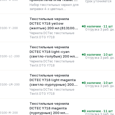
Срок уточняется
цвета CMYK x 200 мл
Набор текстильных чернил для
заправки 4-х цветных
принтеров. Чернила применяют
для качественной прямой
Текстильные чернила
печати по натуральным
DCTEC Y718 yellow
тканям. Получаемое
В наличии · 11 шт
3100-Y-200
(желтые) 200 мл (813100-
Отгрузка 3 раб. дн.
изображение устойчиво к
Y-200)
Чернила DCTec текстильные
воздействию воды, не выгорает.
Textil DTG Y718
Состав: чернила 4-х цветов в...
Текстильные чернила
DCTEC Y718 light-cyan
В наличии · 10 шт
3100-LC-200
(светло-голубые) 200 мл
Отгрузка 3 раб. дн.
(813100-LC-200)
Чернила DCTec текстильные
Textil DTG Y718
Текстильные чернила
DCTEC Y718 light magenta
В наличии · 10 шт
3100-LM-200
(светло-пурпурные) 200
Отгрузка 3 раб. дн.
мл (813100-LM-200)
Чернила DCTec текстильные
Textil DTG Y718
Текстильные чернила
DCTEC Y718 magenta
В наличии · 11 шт
3100-M-200
(пурпурные) 200 мл
Отгрузка 3 раб. дн.