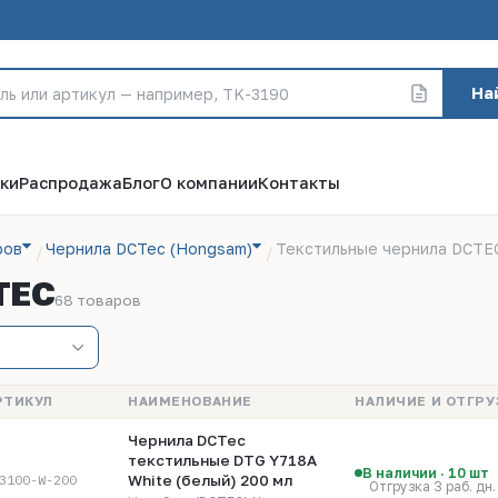
На
ки
Распродажа
Блог
О компании
Контакты
ров
Чернила DCTec (Hongsam)
Текстильные чернила DCTE
TEC
68 товаров
РТИКУЛ
НАИМЕНОВАНИЕ
НАЛИЧИЕ И ОТГРУ
Чернила DCTec
текстильные DTG Y718A
В наличии · 10 шт
3100-W-200
White (белый) 200 мл
Отгрузка 3 раб. дн.