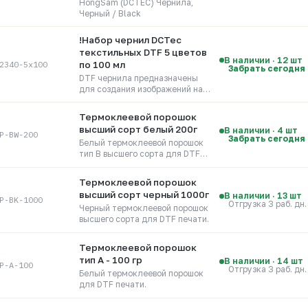
HongSam (DCTEC) Чернила,
Черный / Black
!Набор чернил DCTec
текстильных DTF 5 цветов
В наличии · 12 шт
2340-5x100
по 100 мл
Забрать сегодня
DTF чернила предназначены
для создания изображений на
тканях с помощью
термического переноса
Термоклеевой порошок
высший сорт белый 200г
В наличии · 4 шт
P-BW-200
Забрать сегодня
Белый термоклеевой порошок
тип B высшего сорта для DTF
печати.
Термоклеевой порошок
высший сорт черный 1000г
В наличии · 13 шт
P-BK-1000
Отгрузка 3 раб. дн.
Черный термоклеевой порошок
высшего сорта для DTF печати.
Термоклеевой порошок
тип А - 100 гр
В наличии · 14 шт
P-A-100
Отгрузка 3 раб. дн.
Белый термоклеевой порошок
для DTF печати.