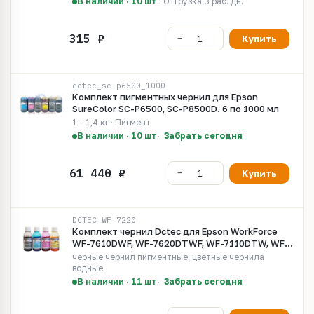
В наличии · 10 шт
Отгрузка 3 раб. дн.
Купить
dctec_sc-p6500_1000
Комплект пигментных чернил для Epson
SureColor SC-P6500, SC-P8500D. 6 по 1000 мл
1 - 1,4 кг · Пигмент
В наличии · 10 шт
Забрать сегодня
Купить
DCTEC_WF_7220
Комплект чернил Dctec для Epson WorkForce
WF-7610DWF, WF-7620DTWF, WF-7110DTW, WF-
7210DTW, WF-7710DWF, WF-7720DTWF, WF-
черные чернил пигментные, цветные чернила
7510, WF-3620, WF-3640, WF-3540, ET-16500. 4
водные
x 100 ml
В наличии · 11 шт
Забрать сегодня