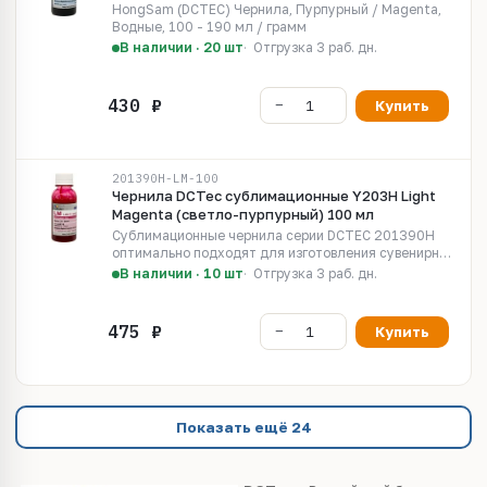
HongSam (DCTEC) Чернила, Пурпурный / Magenta,
Водные, 100 - 190 мл / грамм
В наличии · 20 шт
Отгрузка 3 раб. дн.
Купить
201390H-LM-100
Чернила DCTec сублимационные Y203H Light
Magenta (светло-пурпурный) 100 мл
Сублимационные чернила серии DCTEC 201390H
оптимально подходят для изготовления сувенирной
продукции методом термопереноса. Отлично
В наличии · 10 шт
Отгрузка 3 раб. дн.
работают в бытовых принтерах с
пьезоэлектрическим способом печати.
Купить
Показать ещё 24