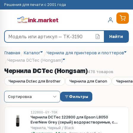
Решения для печати с 2001 года
ink
.
market
Найти
Главная
Каталог
Чернила для принтеров и плоттеров
Чернила DCTec (Hongsam)
Чернила DCTec (Hongsam)
478 товаров
Чернила Dctec для Brother
Чернила для Canon
Чернила
Фильтры
122800-GY-70K
Чернила DCTec 122800 для Epson L8050
EverNew Grey (серый) водорастворимые, с
ключом 70 мл
Чернила, Черный / Black