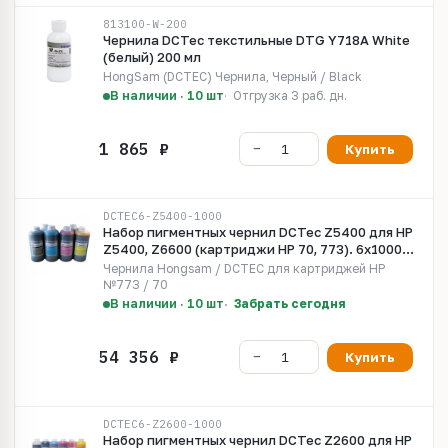
813100-W-200
Чернила DCTec текстильные DTG Y718A White
(белый) 200 мл
HongSam (DCTEC) Чернила, Черный / Black
В наличии · 10 шт
Отгрузка 3 раб. дн.
Купить
DCTEC6-Z5400-1000
Набор пигментных чернил DCTec Z5400 для HP
Z5400, Z6600 (картриджи HP 70, 773). 6x1000
мл. Серия 197690
Чернила Hongsam / DCTEC для картриджей HP
№773 / 70
В наличии · 10 шт
Забрать сегодня
Купить
DCTEC6-Z2600-1000
Набор пигментных чернил DCTec Z2600 для HP