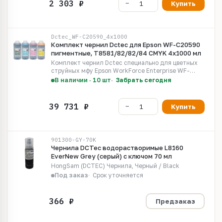
Купить
Dctec_WF-C20590_4x1000
Комплект чернил Dctec для Epson WF-C20590
пигментные, T8581/82/82/84 CMYK 4x1000 мл
Комплект чернил Dctec специально для цветных
струйных мфу Epson WorkForce Enterprise WF-
C20590D4TWF (C11CE47401)
В наличии · 10 шт
Забрать сегодня
Купить
901300-GY-70K
Чернила DCTec водорастворимые L8160
EverNew Grey (серый) с ключом 70 мл
HongSam (DCTEC) Чернила, Черный / Black
Под заказ
Срок уточняется
Предзаказ