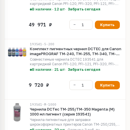
картриджей Canon PFI-120, PFI-320, PFI-121, PFI-
321. Чернила аналог Canon Lucia TD.
В наличии · 12 шт
Забрать сегодня
Купить
193541-5-200
Комплект пигментных чернил DCTEC для Canon
imagePROGRAF TM-240, TM-255, TM-340, TM-
350, TM-355. Набор 5 цветов по 200 мл
Совместимые чернила DCTEC 193541 для
картриджей Canon PFI-120, PFI-121, PFI-320, PFI-
321. Чернила аналог Canon Lucia TD. Можно
В наличии · 21 шт
Забрать сегодня
использовать с новыми плоттерами серии TM-250,
TM-255, TM-350, TM-350.
Купить
193541-M-1000
Чернила DCTec TM-255/TM-350 Magenta (M)
1000 мл пигмент (серия 193541)
Чернила пигментные для заправки
широкоформатных принтеров Canon TM-250/255,
TM-350/355 с чернилами LUCIA EX Pigment / Lucia
В наличии · 22 шт
Отгрузка 3 раб. дн.