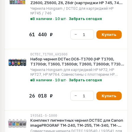
Z2600, Z5600, Z6, Z6dr (картриджи HP 745, 746).
6x1000 мл. Серия 197690
Чернила Hongsam / DCTEC для картриджей HP
№745 / 746
В наличии · 10 шт
Забрать сегодня
Купить
DCTEC_T1700_6X1000
Набор чернил DCTec DC6-T1700 (HP T1700,
T1700dr, T1600, T1600dr, T2600, T2600dr, T7100,
T7200) 6x1000мл (Матовый черный пигмент, и
Чернила Hongsam для картриджей HP №72, HP
остальные водные)
№727, HP №764. Совместимы с плоттерами HP
DesignJet T790, T2530, T1530, T930, T610, T795,
В наличии · 10 шт
Забрать сегодня
T2300, T770, T1300, T920, T1500, T2500, T1200,
T1120, T620,...
Купить
193541-5-1000
Комплект пигментных чернил DCTEC для Canon
imagePROGRAF TM-240, TM-255, TM-340, TM-
350, TM-355. Набор 5 цветов по 1 л.
Совместимые чернила DCTEC 193540 / 193541 для