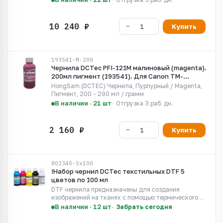
TD. Для картриджей PFI-121, PFI-1321
Купить
193541-M-200
Чернила DCTec PFI-121M малиновый (magenta).
200мл пигмент (193541). Для Canon TM-
240/255, TM-350/355, TM-340
HongSam (DCTEC) Чернила, Пурпурный / Magenta,
Пигмент, 200 - 290 мл / грамм
В наличии · 21 шт
Отгрузка 3 раб. дн.
Купить
802340-5x100
!Набор чернил DCTec текстильных DTF 5
цветов по 100 мл
DTF чернила предназначены для создания
изображений на тканях с помощью термического
переноса
В наличии · 12 шт
Забрать сегодня