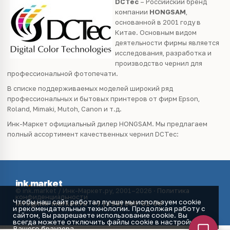
DCTec
– Российский бренд
компании
HONGSAM
,
основанной в 2001 году в
Китае. Основным видом
деятельности фирмы является
исследования, разработка и
производство чернил для
профессиональной фотопечати.
В списке поддерживаемых моделей широкий ряд
профессиональных и бытовых принтеров от фирм Epson,
Roland, Mimaki, Mutoh, Canon и т.д.
Инк-Маркет официальный дилер HONGSAM. Мы предлагаем
полный ассортимент качественных чернил DCTec:
ink
.
market
© ink.market / Инк-Маркет.ру, 2001–2026 ·
Политика
конфиденциальности
Чтобы наш сайт работал лучше мы используем cookie
info@ink-market.ru
·
+7 (495) 565-31-09
и рекомендательные технологии. Продолжая работу с
сайтом, Вы разрешаете использование cookie. Вы
всегда можете отключить файлы cookie в настройках
Вашего браузера.