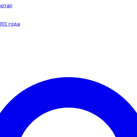
ортал
001 года