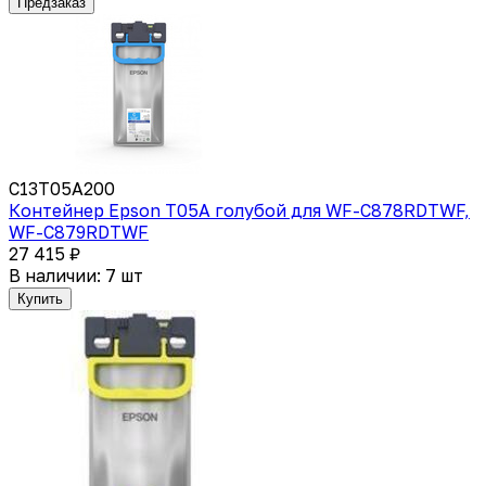
Предзаказ
C13T05A200
Контейнер Epson T05A голубой для WF-C878RDTWF,
WF-C879RDTWF
27 415 ₽
В наличии: 7 шт
Купить