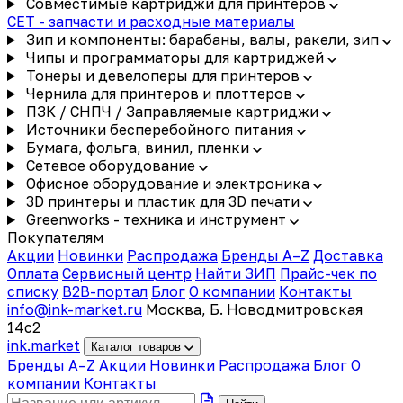
Совместимые картриджи для принтеров
CET - запчасти и расходные материалы
Зип и компоненты: барабаны, валы, ракели, зип
Чипы и программаторы для картриджей
Тонеры и девелоперы для принтеров
Чернила для принтеров и плоттеров
ПЗК / СНПЧ / Заправляемые картриджи
Источники бесперебойного питания
Бумага, фольга, винил, пленки
Сетевое оборудование
Офисное оборудование и электроника
3D принтеры и пластик для 3D печати
Greenworks - техника и инструмент
Покупателям
Акции
Новинки
Распродажа
Бренды A–Z
Доставка
Оплата
Сервисный центр
Найти ЗИП
Прайс-чек по
списку
B2B-портал
Блог
О компании
Контакты
info@ink-market.ru
Москва, Б. Новодмитровская
14с2
ink
.
market
Каталог товаров
Бренды A–Z
Акции
Новинки
Распродажа
Блог
О
компании
Контакты