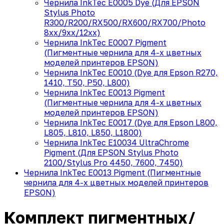
Чернила InkTec E0005 Dye (Для EPSON
Stylus Photo
R300/R200/RX500/RX600/RX700/Photo
8хх/9хх/12хх)
Чернила InkTec E0007 Pigment
(Пигментные чернила для 4-х цветных
моделей принтеров EPSON)
Чернила InkTec E0010 (Dye для Epson R270,
1410, T50, P50, L800)
Чернила InkTec E0013 Pigment
(Пигментные чернила для 4-х цветных
моделей принтеров EPSON)
Чернила InkTec E0017 (Dye для Epson L800,
L805, L810, L850, L1800)
Чернила InkTec E10034 UltraChrome
Pigment (Для EPSON Stylus Photo
2100/Stylus Pro 4450, 7600, 7450)
Чернила InkTec E0013 Pigment (Пигментные
чернила для 4-х цветных моделей принтеров
EPSON)
Комплект пигментных/