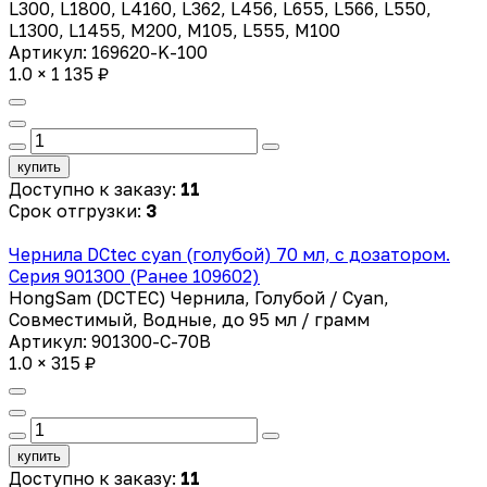
L300, L1800, L4160, L362, L456, L655, L566, L550,
L1300, L1455, M200, M105, L555, M100
Артикул: 169620-K-100
1.0 × 1 135 ₽
купить
Доступно к заказу:
11
Срок отгрузки:
3
Чернила DCtec сyan (голубой) 70 мл, с дозатором.
Серия 901300 (Ранее 109602)
HongSam (DCTEC) Чернила, Голубой / Cyan,
Совместимый, Водные, до 95 мл / грамм
Артикул: 901300-C-70B
1.0 × 315 ₽
купить
Доступно к заказу:
11