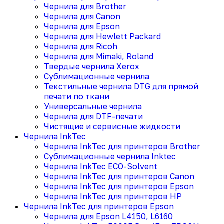
Чернила для Brother
Чернила для Canon
Чернила для Epson
Чернила для Hewlett Packard
Чернила для Ricoh
Чернила для Mimaki, Roland
Твердые чернила Xerox
Сублимационные чернила
Текстильные чернила DTG для прямой
печати по ткани
Универсальные чернила
Чернила для DTF-печати
Чистящие и сервисные жидкости
Чернила InkTec
Чернила InkTec для принтеров Brother
Сублимационные чернила Inktec
Чернила InkTec ECO-Solvent
Чернила InkTec для принтеров Canon
Чернила InkTec для принтеров Epson
Чернила InkTec для принтеров HP
Чернила InkTec для принтеров Epson
Чернила для Epson L4150, L6160