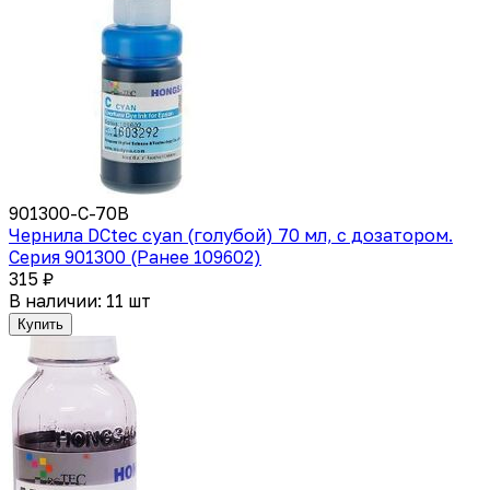
901300-C-70B
Чернила DCtec сyan (голубой) 70 мл, с дозатором.
Серия 901300 (Ранее 109602)
315 ₽
В наличии: 11 шт
Купить