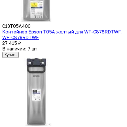
C13T05A400
Контейнер Epson T05A желтый для WF-C878RDTWF,
WF-C879RDTWF
27 415 ₽
В наличии: 7 шт
Купить