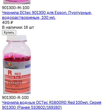
901300-M-100
Чернила DCtec 901300 для Epson. Пурпурные,
водорастворимые, 100 мл.
405 ₽
В наличии: 16 шт
Купить
901300-R-100
Чернила водные DCTec R1800RD Red 100мл. Серия
901300 (Ранее 510802/169180)