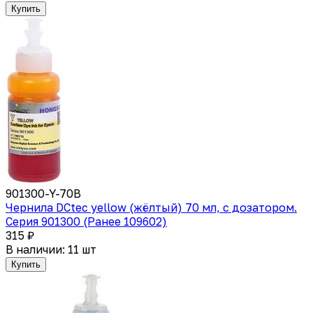
Купить
901300-Y-70B
Чернила DCtec yellow (жёлтый) 70 мл, с дозатором.
Серия 901300 (Ранее 109602)
315 ₽
В наличии: 11 шт
Купить