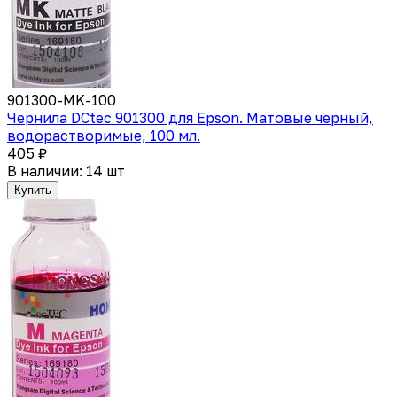
901300-MK-100
Чернила DCtec 901300 для Epson. Матовые черный,
водорастворимые, 100 мл.
405 ₽
В наличии: 14 шт
Купить