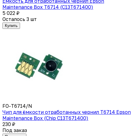
Ёмкость для отработанных чернил Epson
Maintenance Box T6714 (C13T671400)
5 022 ₽
Осталось 3 шт
Купить
FO-T6714/N
Чип для ёмкости отработанных чернил T6714 Epson
Maintenance Box (Chip C13T671400)
230 ₽
Под заказ