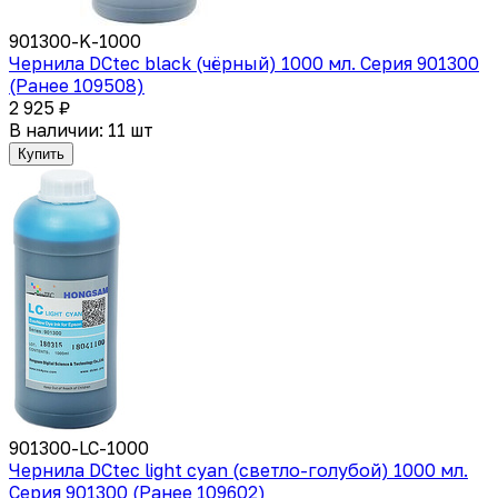
901300-K-1000
Чернила DCtec black (чёрный) 1000 мл. Серия 901300
(Ранее 109508)
2 925 ₽
В наличии: 11 шт
Купить
901300-LC-1000
Чернила DCtec light cyan (светло-голубой) 1000 мл.
Серия 901300 (Ранее 109602)