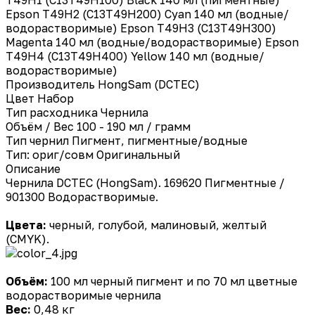
Epson T49H2 (C13T49H200) Cyan 140 мл (водные/
водорастворимые) Epson T49H3 (C13T49H300)
Magenta 140 мл (водные/водорастворимые) Epson
T49H4 (C13T49H400) Yellow 140 мл (водные/
водорастворимые)
Производитель
HongSam (DCTEC)
Цвет
Набор
Тип расходника
Чернила
Объём / Вес
100 - 190 мл / грамм
Тип чернил
Пигмент, пигментные/водные
Тип: ориг/совм
Оригинальный
Описание
Чернила DCTEC (HongSam). 169620 Пигментные /
901300 Водорастворимые.
Цвета:
черный, голубой, малиновый, желтый
(CMYK).
Объём:
100 мл черный пигмент и по 70 мл цветные
водорастворимые чернила
Вес:
0,48 кг