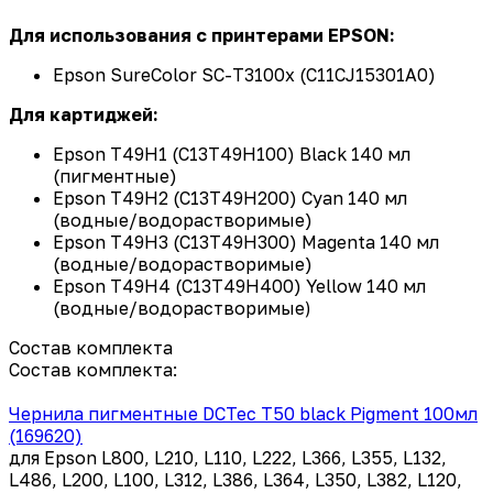
Для использования с принтерами EPSON:
Epson
SureColor SC-T3100x (C11CJ15301A0)
Для картиджей:
Epson T49H1 (C13T49H100) Black 140 мл
(пигментные)
Epson T49H2 (C13T49H200) Cyan 140 мл
(водные/водорастворимые)
Epson T49H3 (C13T49H300) Magenta 140 мл
(водные/водорастворимые)
Epson T49H4 (C13T49H400) Yellow 140 мл
(водные/водорастворимые
)
Состав комплекта
Состав комплекта:
Чернила пигментные DCTec T50 black Pigment 100мл
(169620)
для Epson L800, L210, L110, L222, L366, L355, L132,
L486, L200, L100, L312, L386, L364, L350, L382, L120,