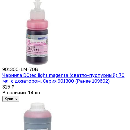
901300-LM-70B
Чернила DCtec light magenta (светло-пурпурный) 70
мл, с дозатором. Серия 901300 (Ранее 109602)
315 ₽
В наличии: 14 шт
Купить