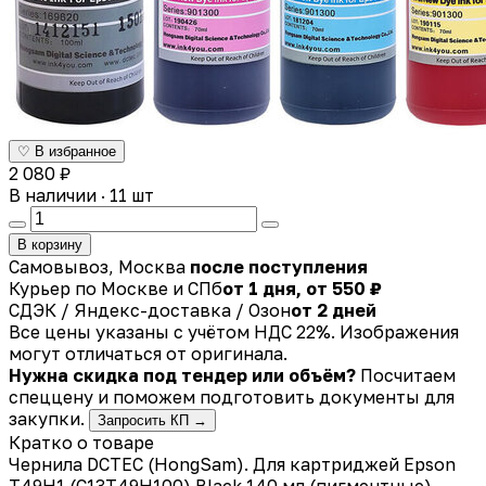
♡ В избранное
2 080 ₽
В наличии · 11 шт
В корзину
Самовывоз, Москва
после поступления
Курьер по Москве и СПб
от 1 дня, от 550 ₽
СДЭК / Яндекс-доставка / Озон
от 2 дней
Все цены указаны с учётом НДС 22%. Изображения
могут отличаться от оригинала.
Нужна скидка под тендер или объём?
Посчитаем
спеццену и поможем подготовить документы для
закупки.
Запросить КП →
Кратко о товаре
Чернила DCTEC (HongSam). Для картриджей Epson
T49H1 (C13T49H100) Black 140 мл (пигментные)