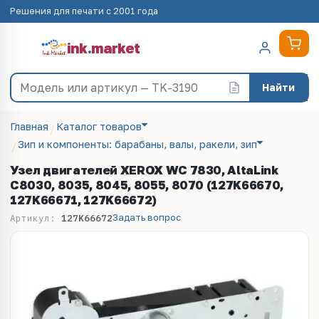
Решения для печати с 2001 года
ink
.
market
Найти
Главная
Каталог товаров
Зип и компоненты: барабаны, валы, ракели, зип
Узел двигателей XEROX WC 7830, AltaLink
C8030, 8035, 8045, 8055, 8070 (127K66670,
127K66671, 127K66672)
Задать вопрос
Артикул:
127K66672