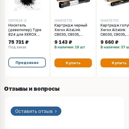
OSP0824-D
006R01701
006R01702
Носитель
Картридж черный
Картридж голу
(девелопер) Type
Xerox AltaLink
Xerox Altalink
824 для XEROX
C8030, C8035,
C8030, C8035,
AltaLink
C8040, C8045,
C8040, C8045,
75 731 ₽
9 143 ₽
9 660 ₽
C8045/C8030/C8035
C8055, C8070.
C8055, C8070.
Под заказ
В наличии: 18 шт
В наличии: 37 
(Japan), 10кг/
Ресурс 26000 стр.
Ресурс 15000 с
мешок, OSP0824-D
(006R01701)
(006R01702)
Предзаказ
Купить
Купить
Отзывы и вопросы
Оставить отзыв