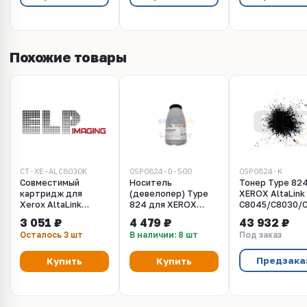
Похожие товары
CT-XE-ALC8030K
OSP0824-D-500
OSP0824-K
Совместимый
Носитель
Тонер Type 82
картридж для
(девелопер) Type
XEROX AltaLink
Xerox AltaLink
824 для XEROX
C8045/C8030/
C8030, C8035,
AltaLink
(Japan) Black, 1
3 051 ₽
4 479 ₽
43 932 ₽
C8045, C8055, C8070
C8045/C8030/C8035
мешок, OSP08
Осталось 3 шт
В наличии: 8 шт
Под заказ
(006R1701) black
(Japan) CMYK, 500г/
26K (ELP Imaging®)
бут, OSP0824-D-
500
Предзака
Купить
Купить