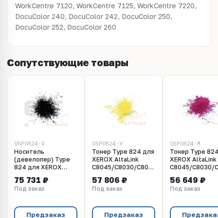
WorkCentre 7120, WorkCentre 7125, WorkCentre 7220,
DocuColor 240, DocuColor 242, DocuColor 250,
DocuColor 252, DocuColor 260
Сопутствующие товары
OSP0824-D
OSP0824-Y
OSP0824-M
Носитель
Тонер Type 824 для
Тонер Type 82
(девелопер) Type
XEROX AltaLink
XEROX AltaLink
824 для XEROX
C8045/C8030/C8035
C8045/C8030/
AltaLink
(Japan) Yellow, 10кг/
(Japan) Magenta
75 731 ₽
57 806 ₽
56 649 ₽
C8045/C8030/C8035
мешок, OSP0824-Y
10кг/мешок,
Под заказ
Под заказ
Под заказ
(Japan), 10кг/
OSP0824-M
мешок, OSP0824-D
Предзаказ
Предзаказ
Предзака