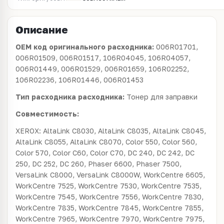
Описание
OEM код оригинального расходника:
006R01701,
006R01509, 006R01517, 106R04045, 106R04057,
006R01449, 006R01529, 006R01659, 106R02252,
106R02236, 106R01446, 006R01453
Тип расходника расходника:
Тонер для заправки
Совместимость:
XEROX: AltaLink C8030, AltaLink C8035, AltaLink C8045,
AltaLink C8055, AltaLink C8070, Color 550, Color 560,
Color 570, Color C60, Color C70, DC 240, DC 242, DC
250, DC 252, DC 260, Phaser 6600, Phaser 7500,
VersaLink C8000, VersaLink C8000W, WorkCentre 6605,
WorkCentre 7525, WorkCentre 7530, WorkCentre 7535,
WorkCentre 7545, WorkCentre 7556, WorkCentre 7830,
WorkCentre 7835, WorkCentre 7845, WorkCentre 7855,
WorkCentre 7965, WorkCentre 7970, WorkCentre 7975,