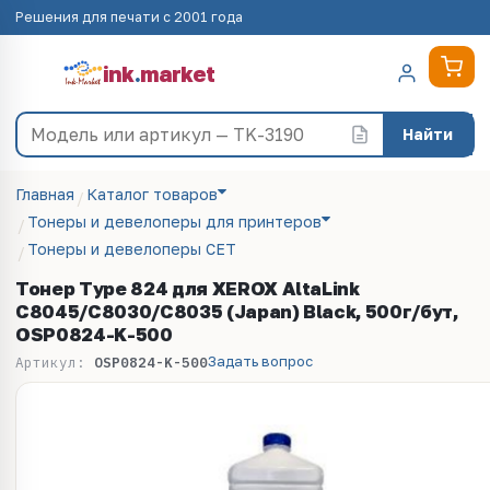
Решения для печати с 2001 года
ink
.
market
Найти
Главная
Каталог товаров
Тонеры и девелоперы для принтеров
Тонеры и девелоперы CET
Тонер Type 824 для XEROX AltaLink
C8045/C8030/C8035 (Japan) Black, 500г/бут,
OSP0824-K-500
Задать вопрос
Артикул:
OSP0824-K-500