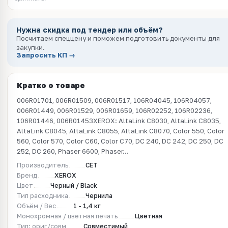
Нужна скидка под тендер или объём?
Посчитаем спеццену и поможем подготовить документы для
закупки.
Запросить КП →
Кратко о товаре
006R01701, 006R01509, 006R01517, 106R04045, 106R04057,
006R01449, 006R01529, 006R01659, 106R02252, 106R02236,
106R01446, 006R01453XEROX: AltaLink C8030, AltaLink C8035,
AltaLink C8045, AltaLink C8055, AltaLink C8070, Color 550, Color
560, Color 570, Color C60, Color C70, DC 240, DC 242, DC 250, DC
252, DC 260, Phaser 6600, Phaser...
Производитель
CET
Бренд
XEROX
Цвет
Черный / Black
Тип расходника
Чернила
Объём / Вес
1 - 1,4 кг
Монохромная / цветная печать
Цветная
Тип: ориг/совм
Совместимый