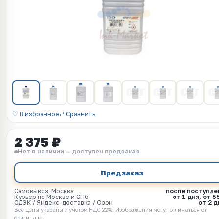
♡ В избранное
⇄ Сравнить
2 375 ₽
Нет в наличии — доступен предзаказ
Предзаказ
Самовывоз, Москва
после поступле
Курьер по Москве и СПб
от 1 дня, от 5
СДЭК / Яндекс-доставка / Озон
от 2 д
Все цены указаны с учётом НДС 22%. Изображения могут отличаться от
оригинала.