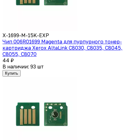
X-1699-M-15K-EXP
Чип 006R01699 Magenta для пурпурного тонер-
картриджа Xerox AltaLink C8030, C8035, C8045,
C8055, C8070
44 ₽
В наличии: 93 шт
Купить