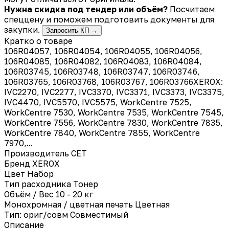
Нужна скидка под тендер или объём?
Посчитаем
спеццену и поможем подготовить документы для
закупки.
Запросить КП →
Кратко о товаре
106R04057, 106R04054, 106R04055, 106R04056,
106R04085, 106R04082, 106R04083, 106R04084,
106R03745, 106R03748, 106R03747, 106R03746,
106R03765, 106R03768, 106R03767, 106R03766XEROX:
IVC2270, IVC2277, IVC3370, IVC3371, IVC3373, IVC3375,
IVC4470, IVC5570, IVC5575, WorkCentre 7525,
WorkCentre 7530, WorkCentre 7535, WorkCentre 7545,
WorkCentre 7556, WorkCentre 7830, WorkCentre 7835,
WorkCentre 7840, WorkCentre 7855, WorkCentre
7970,...
Производитель
CET
Бренд
XEROX
Цвет
Набор
Тип расходника
Тонер
Объём / Вес
10 - 20 кг
Монохромная / цветная печать
Цветная
Тип: ориг/совм
Совместимый
Описание