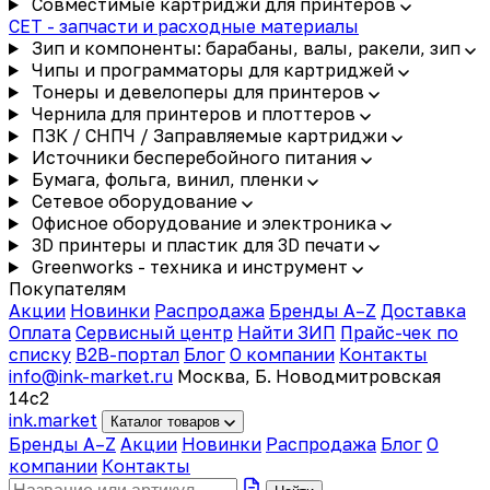
Совместимые картриджи для принтеров
CET - запчасти и расходные материалы
Зип и компоненты: барабаны, валы, ракели, зип
Чипы и программаторы для картриджей
Тонеры и девелоперы для принтеров
Чернила для принтеров и плоттеров
ПЗК / СНПЧ / Заправляемые картриджи
Источники бесперебойного питания
Бумага, фольга, винил, пленки
Сетевое оборудование
Офисное оборудование и электроника
3D принтеры и пластик для 3D печати
Greenworks - техника и инструмент
Покупателям
Акции
Новинки
Распродажа
Бренды A–Z
Доставка
Оплата
Сервисный центр
Найти ЗИП
Прайс-чек по
списку
B2B-портал
Блог
О компании
Контакты
info@ink-market.ru
Москва, Б. Новодмитровская
14с2
ink
.
market
Каталог товаров
Бренды A–Z
Акции
Новинки
Распродажа
Блог
О
компании
Контакты