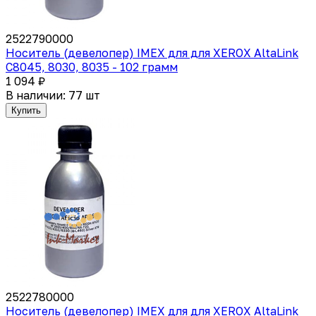
2522790000
Носитель (девелопер) IMEX для для XEROX AltaLink
C8045, 8030, 8035 - 102 грамм
1 094 ₽
В наличии: 77 шт
Купить
2522780000
Носитель (девелопер) IMEX для для XEROX AltaLink