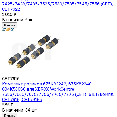
7425/7428/7435/7525/7530/7535/7545/7556 (CET),
CET7922
1 010 ₽
В наличии: 6 шт
Купить
CET7916
Комплект роликов 675K82242, 675K82240,
604K56080 для XEROX WorkCentre
7655/7665/7675/7755/7765/7775 (CET), 6 шт/компл,
CET7916, CET7916R
586 ₽
В наличии: 34 шт
Купить