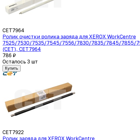
CET7964
Ролик очистки ролика заряда для XEROX WorkCentre
7525/7530/7535/7545/7556/7830/7835/7845/7855/7
(CET), CET7964
786 ₽
Осталось 3 шт
Купить
CET7922
Ролик заряда для XEROX WorkCentre