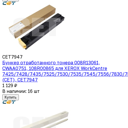
CET7947
Бункер отработанного тонера 008R13061,
CWAA0751, 108R00865 для XEROX WorkCentre
7425/7428/7435/7525/7530/7535/7545/7556/7830/7
(CET), CET7947
1 129 ₽
В наличии: 16 шт
Купить