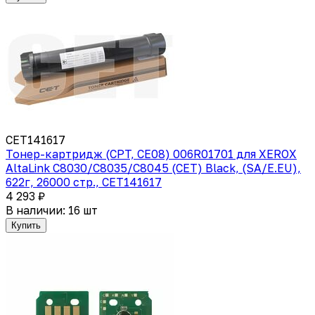
CET141617
Тонер-картридж (CPT, CE08) 006R01701 для XEROX
AltaLink C8030/C8035/C8045 (CET) Black, (SA/E.EU),
622г, 26000 стр., CET141617
4 293 ₽
В наличии: 16 шт
Купить