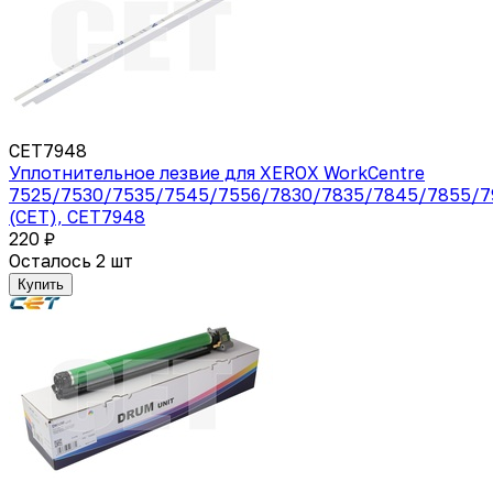
CET7948
Уплотнительное лезвие для XEROX WorkCentre
7525/7530/7535/7545/7556/7830/7835/7845/7855/7
(CET), CET7948
220 ₽
Осталось 2 шт
Купить