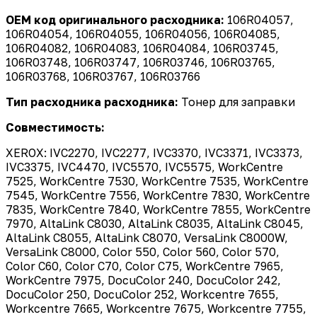
OEM код оригинального расходника:
106R04057,
106R04054, 106R04055, 106R04056, 106R04085,
106R04082, 106R04083, 106R04084, 106R03745,
106R03748, 106R03747, 106R03746, 106R03765,
106R03768, 106R03767, 106R03766
Тип расходника расходника:
Тонер для заправки
Совместимость:
XEROX: IVC2270, IVC2277, IVC3370, IVC3371, IVC3373,
IVC3375, IVC4470, IVC5570, IVC5575, WorkCentre
7525, WorkCentre 7530, WorkCentre 7535, WorkCentre
7545, WorkCentre 7556, WorkCentre 7830, WorkCentre
7835, WorkCentre 7840, WorkCentre 7855, WorkCentre
7970, AltaLink C8030, AltaLink C8035, AltaLink C8045,
AltaLink C8055, AltaLink C8070, VersaLink C8000W,
VersaLink C8000, Color 550, Color 560, Color 570,
Color C60, Color C70, Color C75, WorkCentre 7965,
WorkCentre 7975, DocuColor 240, DocuColor 242,
DocuColor 250, DocuColor 252, Workcentre 7655,
Workcentre 7665, Workcentre 7675, Workcentre 7755,