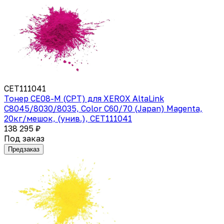
CET111041
Тонер CE08-M (CPT) для XEROX AltaLink
C8045/8030/8035, Color C60/70 (Japan) Magenta,
20кг/мешок, (унив.), CET111041
138 295 ₽
Под заказ
Предзаказ