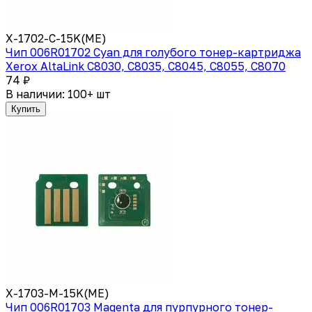
X-1702-C-15K(ME)
Чип 006R01702 Cyan для голубого тонер-картриджа
Xerox AltaLink C8030, C8035, C8045, C8055, C8070
74 ₽
В наличии: 100+ шт
Купить
X-1703-M-15K(ME)
Чип 006R01703 Magenta для пурпурного тонер-