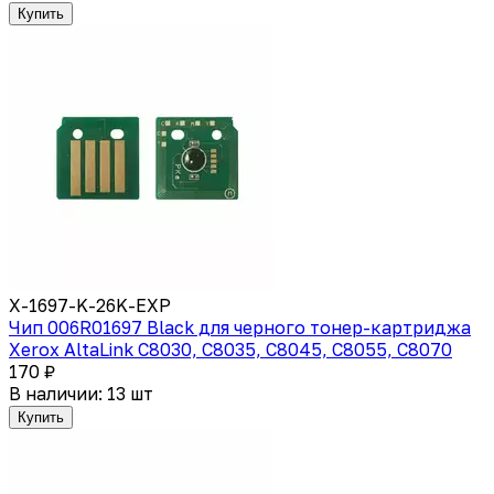
Купить
X-1697-K-26K-EXP
Чип 006R01697 Black для черного тонер-картриджа
Xerox AltaLink C8030, C8035, C8045, C8055, C8070
170 ₽
В наличии: 13 шт
Купить