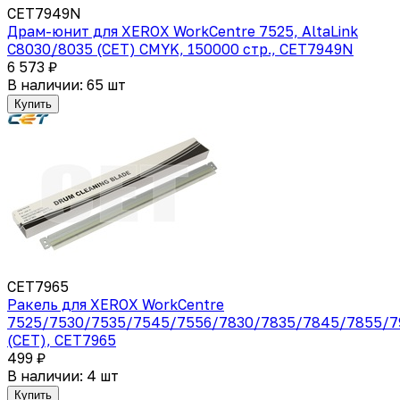
CET7949N
Драм-юнит для XEROX WorkCentre 7525, AltaLink
C8030/8035 (CET) CMYK, 150000 стр., CET7949N
6 573 ₽
В наличии: 65 шт
Купить
CET7965
Ракель для XEROX WorkCentre
7525/7530/7535/7545/7556/7830/7835/7845/7855/7
(CET), CET7965
499 ₽
В наличии: 4 шт
Купить