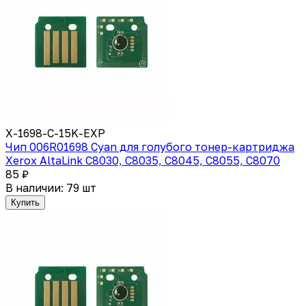
X-1698-C-15K-EXP
Чип 006R01698 Cyan для голубого тонер-картриджа
Xerox AltaLink C8030, C8035, C8045, C8055, C8070
85 ₽
В наличии: 79 шт
Купить