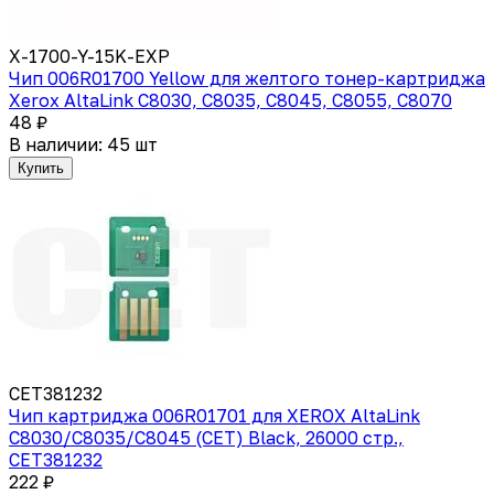
X-1700-Y-15K-EXP
Чип 006R01700 Yellow для желтого тонер-картриджа
Xerox AltaLink C8030, C8035, C8045, C8055, C8070
48 ₽
В наличии: 45 шт
Купить
CET381232
Чип картриджа 006R01701 для XEROX AltaLink
C8030/C8035/C8045 (CET) Black, 26000 стр.,
CET381232
222 ₽