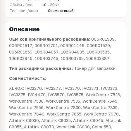
Объём / Вес
10 - 20 кг
Тип: ориг/совм
Совместимый
Описание
OEM код оригинального расходника:
006R01509,
006R01517, 006R01701, 006R01449, 006R01529,
006R01659, 106R04057, 106R04085, 106R03585,
106R03945, 106R03745, 106R03765, 106R03887
Тип расходника расходника:
Тонер для заправки
Совместимость:
XEROX: IVC2270, IVC2277, IVC3370, IVC3371, IVC3373,
IVC3375, IVC4470, IVC5570, IVC5575, WorkCentre 7525,
WorkCentre 7530, WorkCentre 7535, WorkCentre 7545,
WorkCentre 7556, WorkCentre 7830, WorkCentre 7835,
WorkCentre 7840, WorkCentre 7855, WorkCentre 7970,
AltaLink C8030, AltaLink C8035, AltaLink C8045, AltaLink
C8055, AltaLink C8070, VersaLink C8000, Color 550,