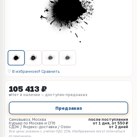
♡ В избранное
⇄ Сравнить
105 413 ₽
Нет в наличии — доступен предзаказ
Предзаказ
Самовывоз, Москва
после поступления
Курьер по Москве и СПб
от 1 дня, от 550 ₽
СДЭК / Яндекс-доставка / Озон
от 2 дней
Все цены указаны с учётом НДС 22%. Изображения могут отличаться
от оригинала.