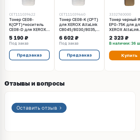
CET111039622
CET111039660
3332740000
Тонер CE08-
Тонер CE08-K (CPT)
Тонер черный 
K(CPT)+носитель
для XEROX AltaLink
EPG-75K для дл
CE08-D для XEROX
C8045/8030/8035,
XEROX AltaLink
AltaLink
Color C60/70
C8045, 8030, 80
5 190 ₽
6 602 ₽
2 323 ₽
C8045/8030/8035,
(Japan) Black, 660г/
534 грамм
Под заказ
Под заказ
В наличии: 36 
WorkCentre 7830
бут, (унив.),
(Japan) Black, 622г/
CET111039660
бут, CET111039622
Предзаказ
Предзаказ
Купить
Отзывы и вопросы
Оставить отзыв