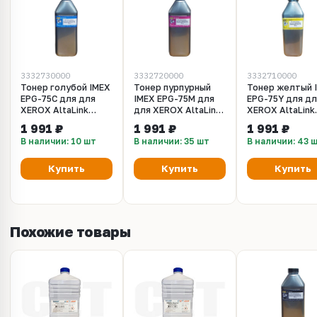
3332730000
3332720000
3332710000
Тонер голубой IMEX
Тонер пурпурный
Тонер желтый 
EPG-75C для для
IMEX EPG-75M для
EPG-75Y для дл
XEROX AltaLink
для XEROX AltaLink
XEROX AltaLink
C8045, 8030, 8035 -
C8045, 8030, 8035 -
C8045, 8030, 80
1 991 ₽
1 991 ₽
1 991 ₽
302 грамма
302 грамма
302 грамма
В наличии: 10 шт
В наличии: 35 шт
В наличии: 43 
Купить
Купить
Купить
Похожие товары