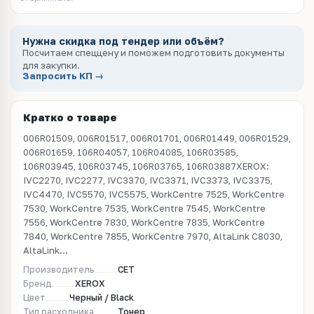
Нужна скидка под тендер или объём?
Посчитаем спеццену и поможем подготовить документы
для закупки.
Запросить КП →
Кратко о товаре
006R01509, 006R01517, 006R01701, 006R01449, 006R01529,
006R01659, 106R04057, 106R04085, 106R03585,
106R03945, 106R03745, 106R03765, 106R03887XEROX:
IVC2270, IVC2277, IVC3370, IVC3371, IVC3373, IVC3375,
IVC4470, IVC5570, IVC5575, WorkCentre 7525, WorkCentre
7530, WorkCentre 7535, WorkCentre 7545, WorkCentre
7556, WorkCentre 7830, WorkCentre 7835, WorkCentre
7840, WorkCentre 7855, WorkCentre 7970, AltaLink C8030,
AltaLink...
Производитель
CET
Бренд
XEROX
Цвет
Черный / Black
Тип расходника
Тонер