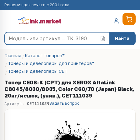
Решения для печати с 2001 года
ink
.
market
Найти
Главная
Каталог товаров
Тонеры и девелоперы для принтеров
Тонеры и девелоперы CET
Тонер CE08-K (CPT) для XEROX AltaLink
C8045/8030/8035, Color C60/70 (Japan) Black,
20кг/мешок, (унив.), CET111039
Задать вопрос
Артикул:
CET111039