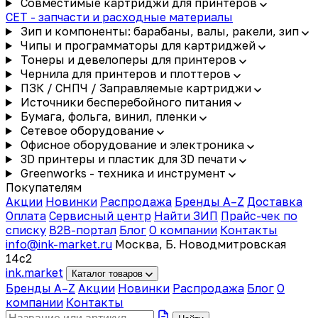
Совместимые картриджи для принтеров
CET - запчасти и расходные материалы
Зип и компоненты: барабаны, валы, ракели, зип
Чипы и программаторы для картриджей
Тонеры и девелоперы для принтеров
Чернила для принтеров и плоттеров
ПЗК / СНПЧ / Заправляемые картриджи
Источники бесперебойного питания
Бумага, фольга, винил, пленки
Сетевое оборудование
Офисное оборудование и электроника
3D принтеры и пластик для 3D печати
Greenworks - техника и инструмент
Покупателям
Акции
Новинки
Распродажа
Бренды A–Z
Доставка
Оплата
Сервисный центр
Найти ЗИП
Прайс-чек по
списку
B2B-портал
Блог
О компании
Контакты
info@ink-market.ru
Москва, Б. Новодмитровская
14с2
ink
.
market
Каталог товаров
Бренды A–Z
Акции
Новинки
Распродажа
Блог
О
компании
Контакты