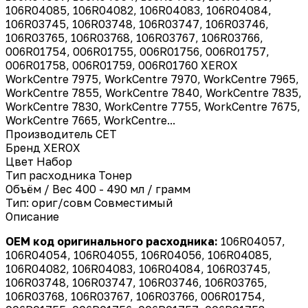
106R04085, 106R04082, 106R04083, 106R04084,
106R03745, 106R03748, 106R03747, 106R03746,
106R03765, 106R03768, 106R03767, 106R03766,
006R01754, 006R01755, 006R01756, 006R01757,
006R01758, 006R01759, 006R01760 XEROX
WorkCentre 7975, WorkCentre 7970, WorkCentre 7965,
WorkCentre 7855, WorkCentre 7840, WorkCentre 7835,
WorkCentre 7830, WorkCentre 7755, WorkCentre 7675,
WorkCentre 7665, WorkCentre...
Производитель
CET
Бренд
XEROX
Цвет
Набор
Тип расходника
Тонер
Объём / Вес
400 - 490 мл / грамм
Тип: ориг/совм
Совместимый
Описание
OEM код оригинального расходника:
106R04057,
106R04054, 106R04055, 106R04056, 106R04085,
106R04082, 106R04083, 106R04084, 106R03745,
106R03748, 106R03747, 106R03746, 106R03765,
106R03768, 106R03767, 106R03766, 006R01754,