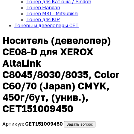
Тонер для Катюша / Sindoh
Тонер Handan
Тонер MKI - Mitsubishi
Тонер для KIP
Тонеры и девелоперы CET
Носитель (девелопер)
CE08-D для XEROX
AltaLink
C8045/8030/8035, Color
C60/70 (Japan) CMYK,
450г/бут, (унив.),
CET151009450
Артикул:
CET151009450
Задать вопрос