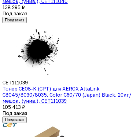
мешок, (унив.), CET111040
138 295 ₽
Под заказ
Предзаказ
CET111039
Тонер CE08-K (CPT) для XEROX AltaLink
C8045/8030/8035, Color C60/70 (Japan) Black, 20кг/
мешок, (унив.), CET111039
105 413 ₽
Под заказ
Предзаказ