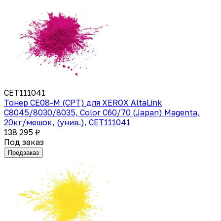
CET111041
Тонер CE08-M (CPT) для XEROX AltaLink
C8045/8030/8035, Color C60/70 (Japan) Magenta,
20кг/мешок, (унив.), CET111041
138 295 ₽
Под заказ
Предзаказ