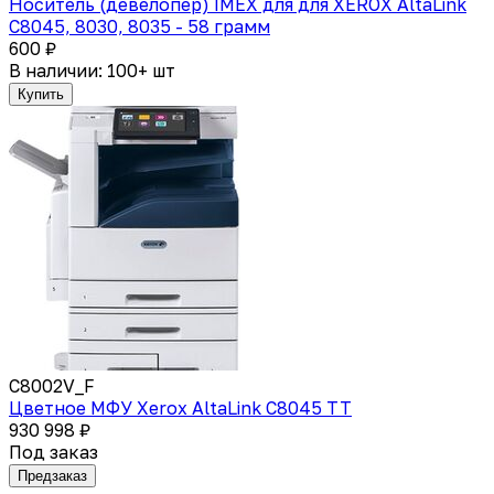
Носитель (девелопер) IMEX для для XEROX AltaLink
C8045, 8030, 8035 - 58 грамм
600 ₽
В наличии: 100+ шт
Купить
C8002V_F
Цветное МФУ Xerox AltaLink C8045 TT
930 998 ₽
Под заказ
Предзаказ