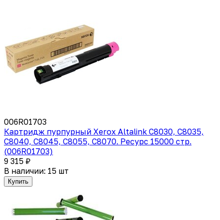
006R01703
Картридж пурпурный Xerox Altalink C8030, C8035,
C8040, C8045, C8055, C8070. Ресурс 15000 стр.
(006R01703)
9 315 ₽
В наличии: 15 шт
Купить