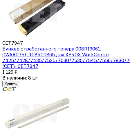
CET7947
Бункер отработанного тонера 008R13061,
CWAA0751, 108R00865 для XEROX WorkCentre
7425/7428/7435/7525/7530/7535/7545/7556/7830/7
(CET), CET7947
1 129 ₽
В наличии: 8 шт
Купить