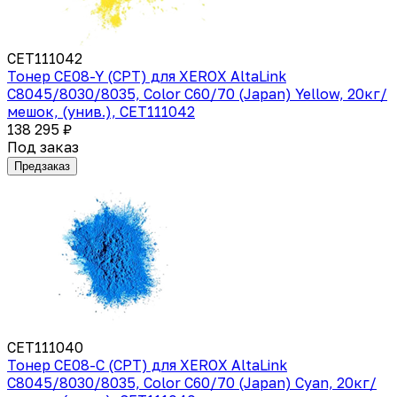
CET111042
Тонер CE08-Y (CPT) для XEROX AltaLink
C8045/8030/8035, Color C60/70 (Japan) Yellow, 20кг/
мешок, (унив.), CET111042
138 295 ₽
Под заказ
Предзаказ
CET111040
Тонер CE08-C (CPT) для XEROX AltaLink
C8045/8030/8035, Color C60/70 (Japan) Cyan, 20кг/