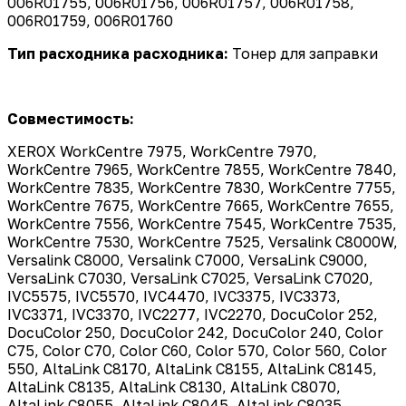
006R01755, 006R01756, 006R01757, 006R01758,
006R01759, 006R01760
Тип расходника расходника:
Тонер для заправки
Совместимость:
XEROX WorkCentre 7975, WorkCentre 7970,
WorkCentre 7965, WorkCentre 7855, WorkCentre 7840,
WorkCentre 7835, WorkCentre 7830, WorkCentre 7755,
WorkCentre 7675, WorkCentre 7665, WorkCentre 7655,
WorkCentre 7556, WorkCentre 7545, WorkCentre 7535,
WorkCentre 7530, WorkCentre 7525, Versalink C8000W,
Versalink C8000, Versalink C7000, VersaLink C9000,
VersaLink C7030, VersaLink C7025, VersaLink C7020,
IVC5575, IVC5570, IVC4470, IVC3375, IVC3373,
IVC3371, IVC3370, IVC2277, IVC2270, DocuColor 252,
DocuColor 250, DocuColor 242, DocuColor 240, Color
C75, Color C70, Color C60, Color 570, Color 560, Color
550, AltaLink C8170, AltaLink C8155, AltaLink C8145,
AltaLink C8135, AltaLink C8130, AltaLink C8070,
AltaLink C8055, AltaLink C8045, AltaLink C8035,