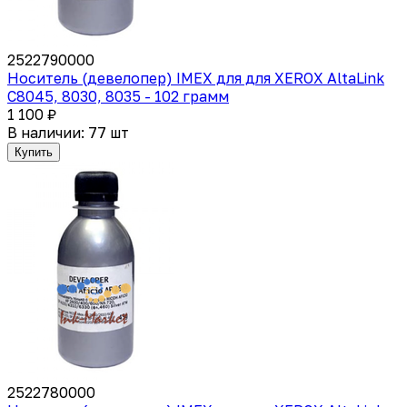
2522790000
Носитель (девелопер) IMEX для для XEROX AltaLink
C8045, 8030, 8035 - 102 грамм
1 100 ₽
В наличии: 77 шт
Купить
2522780000