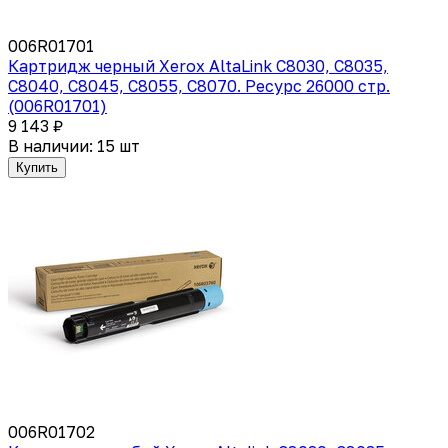
006R01701
Картридж черный Xerox AltaLink C8030, C8035,
C8040, C8045, C8055, C8070. Ресурс 26000 стр.
(006R01701)
9 143 ₽
В наличии: 15 шт
Купить
006R01702