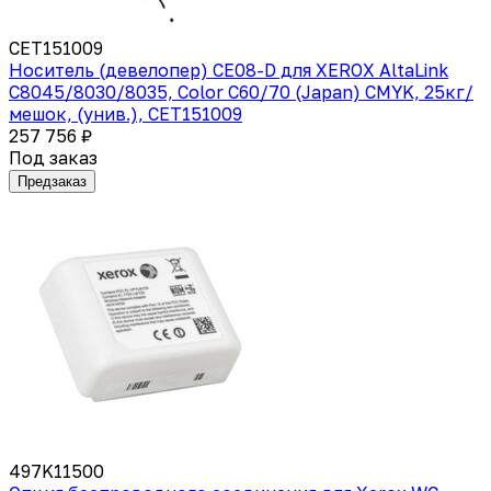
CET151009
Носитель (девелопер) CE08-D для XEROX AltaLink
C8045/8030/8035, Color C60/70 (Japan) CMYK, 25кг/
мешок, (унив.), CET151009
257 756 ₽
Под заказ
Предзаказ
497K11500