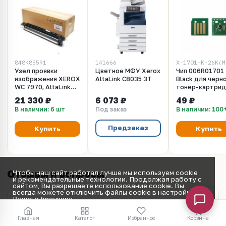
848K85591
141666
X-1701-K-26K(М
Узел проявки
Цветное МФУ Xerox
Чип 006R01701
изображения XEROX
AltaLink C8035 3T
Black для черн
WC 7970, AltaLink
тонер-картри
C8030/C8035,
Xerox AltaLink
21 330 ₽
6 073 ₽
49 ₽
C8045/C8055, C8070
C8030, C8035,
В наличии: 6 шт
Под заказ
В наличии: 100
(848K85590 /
C8045, C8055, 
848K85591 /
848K85594 /
Предзаказ
Купить
Купить
848K85592 /
848K85593 /
848K85595 /
948K48140)
Отзывы и вопросы
Чтобы наш сайт работал лучше мы используем cookie
и рекомендательные технологии. Продолжая работу с
сайтом, Вы разрешаете использование cookie. Вы
всегда можете отключить файлы cookie в настройках
Вашего браузера.
Принять
Оставить отзыв
Главная
Каталог
Избранное
Корзина