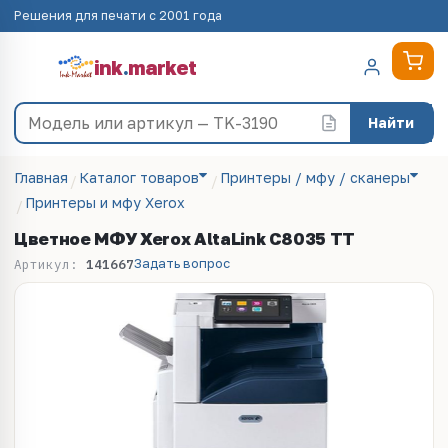
Решения для печати с 2001 года
ink
.
market
Найти
Главная
Каталог товаров
Принтеры / мфу / сканеры
Принтеры и мфу Xerox
Цветное МФУ Xerox AltaLink C8035 TT
Задать вопрос
Артикул:
141667