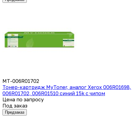
MT-006R01702
Тонер-картридж MyToner, аналог Xerox 006R01698,
006R01702, 006R01510 синий 15k с чипом
Цена по запросу
Под заказ
Предзаказ