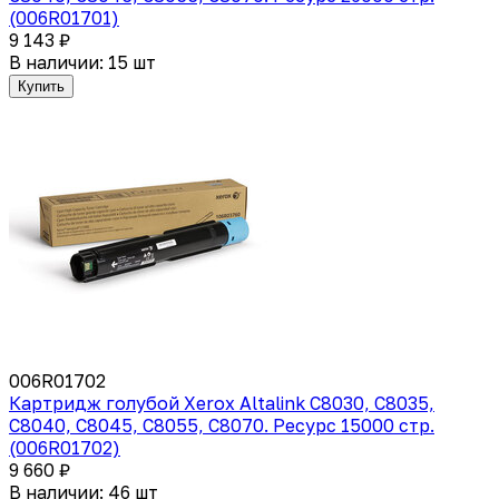
(006R01701)
9 143 ₽
В наличии: 15 шт
Купить
006R01702
Картридж голубой Xerox Altalink C8030, C8035,
C8040, C8045, C8055, C8070. Ресурс 15000 стр.
(006R01702)
9 660 ₽
В наличии: 46 шт