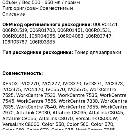
Объём / Вес
500 - 650 мл / грамм
Тип: ориг/совм
Совместимый
Описание
OEM код оригинального расходника:
006R01511,
006R01519, 006R01703, 006R01451, 006R01531,
006R01661, 106R04055, 106R04083, 106R03747,
106R03767, 106R03885
Тип расходника расходника:
Тонер для заправки
Совместимость:
XEROX: IVC2270, IVC2277, IVC3370, IVC3371, IVC3373,
IVC3375, IVC4470, IVC5570, IVC5575, WorkCentre
7525, WorkCentre 7530, WorkCentre 7535, WorkCentre
7545, WorkCentre 7556, WorkCentre 7830, WorkCentre
7835, WorkCentre 7840, WorkCentre 7855, WorkCentre
7970, AltaLink C8030, AltaLink C8035, AltaLink C8045,
AltaLink C8055, AltaLink C8070, VersaLink C8000W,
VersaLink C8000, Color 550, Color 560, Color 570,
Color C60, Color C70, Color C75, WorkCentre 7965,