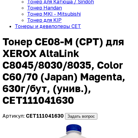
Тонер для Катюша / Sindoh
Тонер Handan
Тонер MKI - Mitsubishi
Тонер для KIP
Тонеры и девелоперы CET
Тонер CE08-M (CPT) для
XEROX AltaLink
C8045/8030/8035, Color
C60/70 (Japan) Magenta,
630г/бут, (унив.),
CET111041630
Артикул:
CET111041630
Задать вопрос