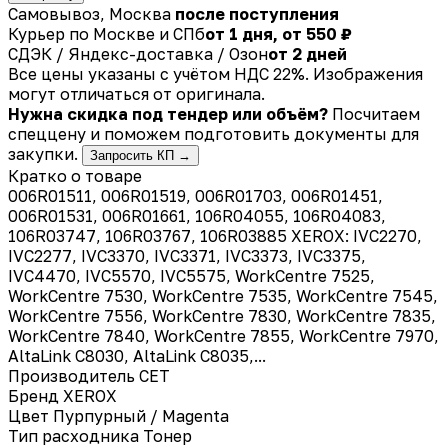
Самовывоз, Москва
после поступления
Курьер по Москве и СПб
от 1 дня, от 550 ₽
СДЭК / Яндекс-доставка / Озон
от 2 дней
Все цены указаны с учётом НДС 22%. Изображения
могут отличаться от оригинала.
Нужна скидка под тендер или объём?
Посчитаем
спеццену и поможем подготовить документы для
закупки.
Запросить КП →
Кратко о товаре
006R01511, 006R01519, 006R01703, 006R01451,
006R01531, 006R01661, 106R04055, 106R04083,
106R03747, 106R03767, 106R03885 XEROX: IVC2270,
IVC2277, IVC3370, IVC3371, IVC3373, IVC3375,
IVC4470, IVC5570, IVC5575, WorkCentre 7525,
WorkCentre 7530, WorkCentre 7535, WorkCentre 7545,
WorkCentre 7556, WorkCentre 7830, WorkCentre 7835,
WorkCentre 7840, WorkCentre 7855, WorkCentre 7970,
AltaLink C8030, AltaLink C8035,...
Производитель
CET
Бренд
XEROX
Цвет
Пурпурный / Magenta
Тип расходника
Тонер