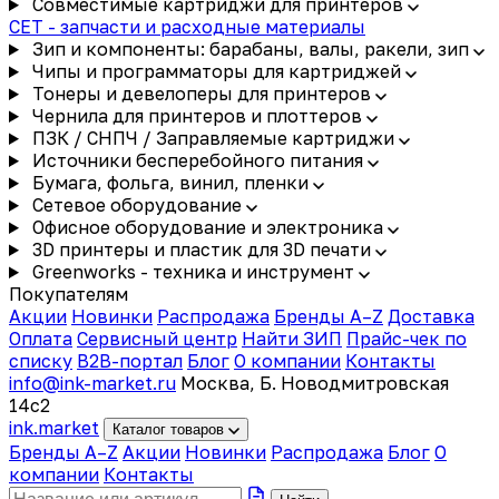
Совместимые картриджи для принтеров
CET - запчасти и расходные материалы
Зип и компоненты: барабаны, валы, ракели, зип
Чипы и программаторы для картриджей
Тонеры и девелоперы для принтеров
Чернила для принтеров и плоттеров
ПЗК / СНПЧ / Заправляемые картриджи
Источники бесперебойного питания
Бумага, фольга, винил, пленки
Сетевое оборудование
Офисное оборудование и электроника
3D принтеры и пластик для 3D печати
Greenworks - техника и инструмент
Покупателям
Акции
Новинки
Распродажа
Бренды A–Z
Доставка
Оплата
Сервисный центр
Найти ЗИП
Прайс-чек по
списку
B2B-портал
Блог
О компании
Контакты
info@ink-market.ru
Москва, Б. Новодмитровская
14с2
ink
.
market
Каталог товаров
Бренды A–Z
Акции
Новинки
Распродажа
Блог
О
компании
Контакты