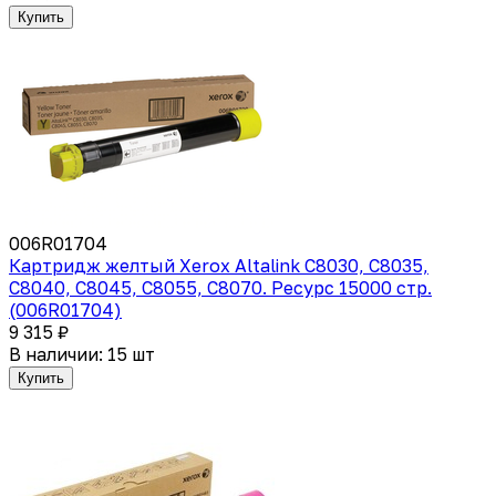
Купить
006R01704
Картридж желтый Xerox Altalink C8030, C8035,
C8040, C8045, C8055, C8070. Ресурс 15000 стр.
(006R01704)
9 315 ₽
В наличии: 15 шт
Купить