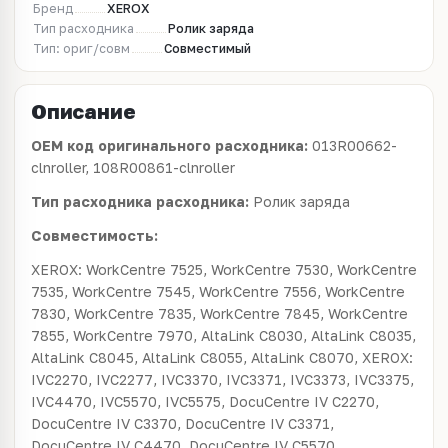
Бренд
XEROX
Тип расходника
Ролик заряда
Тип: ориг/совм
Совместимый
Описание
OEM код оригинального расходника:
013R00662-
clnroller, 108R00861-clnroller
Тип расходника расходника:
Ролик заряда
Совместимость:
XEROX: WorkCentre 7525, WorkCentre 7530, WorkCentre
7535, WorkCentre 7545, WorkCentre 7556, WorkCentre
7830, WorkCentre 7835, WorkCentre 7845, WorkCentre
7855, WorkCentre 7970, AltaLink C8030, AltaLink C8035,
AltaLink C8045, AltaLink C8055, AltaLink C8070, XEROX:
IVC2270, IVC2277, IVC3370, IVC3371, IVC3373, IVC3375,
IVC4470, IVC5570, IVC5575, DocuCentre IV C2270,
DocuCentre IV C3370, DocuCentre IV C3371,
DocuCentre IV C4470, DocuCentre IV C5570,