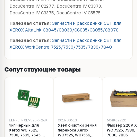
DocuCentre IV C2277, DocuCentre IV C3373,
DocuCentre IV C3375, DocuCentre IV C5575
Полезная статья:
Запчасти и расходники CET для
XEROX AltaLink C8045/C8030/C8035/C8055/C8070
Полезная статья:
Запчасти и расходники CET для
XEROX WorkCentre 7525/7530/7535/7830/7840
Сопутствующие товары
ELP-CH-XE7525K-26K
001R00613
604K62220
Чип черный для
Узел очистки ремня
Фьюзер 220V X
Xerox WC 7525,
переноса Xerox
WC 7525, 7530, 
7530, 7535, 7545,
WC7525, WC7556,
7830, 7835