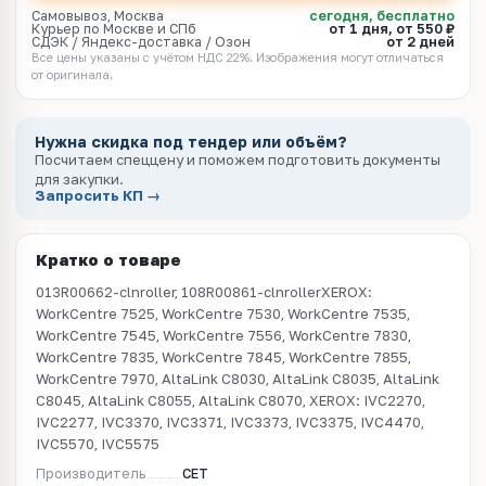
Самовывоз, Москва
сегодня, бесплатно
Курьер по Москве и СПб
от 1 дня, от 550 ₽
СДЭК / Яндекс-доставка / Озон
от 2 дней
Все цены указаны с учётом НДС 22%. Изображения могут отличаться
от оригинала.
Нужна скидка под тендер или объём?
Посчитаем спеццену и поможем подготовить документы
для закупки.
Запросить КП →
Кратко о товаре
013R00662-clnroller, 108R00861-clnrollerXEROX:
WorkCentre 7525, WorkCentre 7530, WorkCentre 7535,
WorkCentre 7545, WorkCentre 7556, WorkCentre 7830,
WorkCentre 7835, WorkCentre 7845, WorkCentre 7855,
WorkCentre 7970, AltaLink C8030, AltaLink C8035, AltaLink
C8045, AltaLink C8055, AltaLink C8070, XEROX: IVC2270,
IVC2277, IVC3370, IVC3371, IVC3373, IVC3375, IVC4470,
IVC5570, IVC5575
Производитель
CET