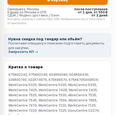
Самовывоз, Москва
после поступления
Курьер по Москве и СПб
от 1 дня, от 550 ₽
СДЭК / Яндекс-доставка / Озон
от 2 дней
Все цены указаны с учётом НДС 22%. Изображения могут отличаться
от оригинала.
Нужна скидка под тендер или объём?
Посчитаем спеццену и поможем подготовить документы
для закупки.
Запросить КП →
Кратко о товаре
675K82242, 675K82240, 604K56080, 604K66430,
109R00790, 022K74870, 675K86570, 675K67050XEROX:
WorkCentre 5325, WorkCentre 5330, WorkCentre 5335,
WorkCentre 7425, WorkCentre 7428, WorkCentre 7435,
WorkCentre 7525, WorkCentre 7530, WorkCentre 7535,
WorkCentre 7545, WorkCentre 7556, WorkCentre 7855,
WorkCentre 7970, WorkCentre 7120, WorkCentre 7125,
WorkCentre 7220, WorkCentre 7225, DocuCentre C2270,