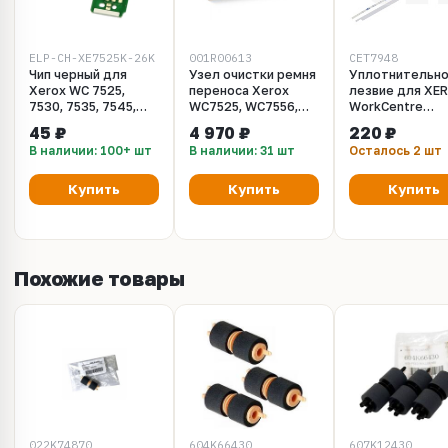
ELP-CH-XE7525K-26K
001R00613
CET7948
Чип черный для
Узел очистки ремня
Уплотнительн
Xerox WC 7525,
переноса Xerox
лезвие для XE
7530, 7535, 7545,
WC7525, WC7556,
WorkCentre
7556, 7830, 7835,
WC7830, WC7855,
7525/7530/753
45 ₽
4 970 ₽
220 ₽
7845, 7855 (X-1517-
WC7970, Altalink
(CET), CET7948
В наличии: 100+ шт
В наличии: 31 шт
Осталось 2 шт
K-26K)
C80xx (001R00613)
Купить
Купить
Купить
Похожие товары
022K74870
604K66430
607K12430