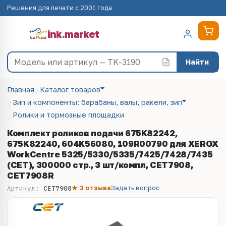
Решения для печати с 2001 года
ink
.
market
Найти
Главная
Каталог товаров
Зип и компоненты: барабаны, валы, ракели, зип
Ролики и тормозные площадки
Комплект роликов подачи 675K82242,
675K82240, 604K56080, 109R00790 для XEROX
WorkCentre 5325/5330/5335/7425/7428/7435
(CET), 300000 стр., 3 шт/компл, CET7908,
CET7908R
★ 3 отзыва
Задать вопрос
Артикул:
CET7908