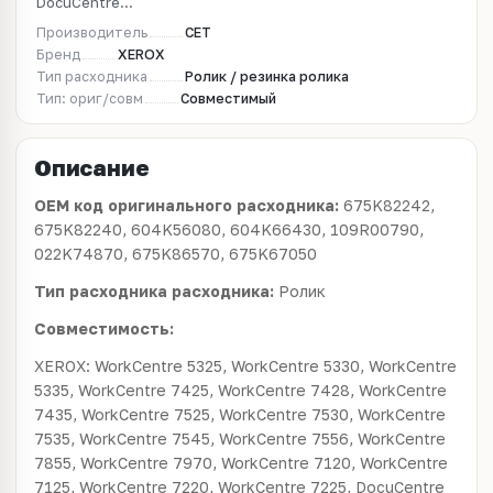
DocuCentre...
Производитель
CET
Бренд
XEROX
Тип расходника
Ролик / резинка ролика
Тип: ориг/совм
Совместимый
Описание
OEM код оригинального расходника:
675K82242,
675K82240, 604K56080, 604K66430, 109R00790,
022K74870, 675K86570, 675K67050
Тип расходника расходника:
Ролик
Совместимость:
XEROX: WorkCentre 5325, WorkCentre 5330, WorkCentre
5335, WorkCentre 7425, WorkCentre 7428, WorkCentre
7435, WorkCentre 7525, WorkCentre 7530, WorkCentre
7535, WorkCentre 7545, WorkCentre 7556, WorkCentre
7855, WorkCentre 7970, WorkCentre 7120, WorkCentre
7125, WorkCentre 7220, WorkCentre 7225, DocuCentre