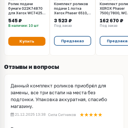
Ролик подачи
Комплект роликов
Комплект роли
бумаги 022K74870
подачи 1 лотка
XEROX Phaser
для Xerox WC7425,
Xerox Phaser 6510,
7500/7800, WC
7428, 7435
7500, 7800 WC 7525,
7425, 7525, 783
545 ₽
3 523 ₽
162 670 ₽
7556, 7830, 7855,
3шт
В наличии: 10 шт
Под заказ
Под заказ
7970, 6515 (100K
(604K66430/6
стр.)
Предзаказ
Предзака
Купить
Отзывы и вопросы
Данный комплект роликов приобрёл для
замены, все три встали на места без
подгонки. Упаковка аккуратная, спасибо
магазину.
21.12.2025 13:38
Сила Ситников