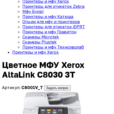
Принтеры и мфу Xerox
Принтеры для этикеток Zebra
Мфу Булат
Принтеры и мфу Катюша
Опции для мфу и принтеров
Принтеры для этикеток iDPRT
Принтеры и мфу Гравитон
Сканеры Microtek
Сканеры Plustek
Принтеры и мфу Техноэволаб
Принтеры и мфу Xerox
Цветное МФУ Xerox
AltaLink C8030 3T
Артикул:
C8001V_T
Задать вопрос