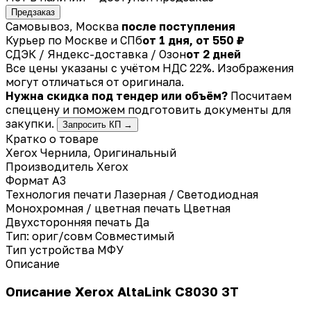
Предзаказ
Самовывоз, Москва
после поступления
Курьер по Москве и СПб
от 1 дня, от 550 ₽
СДЭК / Яндекс-доставка / Озон
от 2 дней
Все цены указаны с учётом НДС 22%. Изображения
могут отличаться от оригинала.
Нужна скидка под тендер или объём?
Посчитаем
спеццену и поможем подготовить документы для
закупки.
Запросить КП →
Кратко о товаре
Xerox Чернила, Оригинальный
Производитель
Xerox
Формат
A3
Технология печати
Лазерная / Светодиодная
Монохромная / цветная печать
Цветная
Двухсторонняя печать
Да
Тип: ориг/совм
Совместимый
Тип устройства
МФУ
Описание
Описание Xerox AltaLink C8030 3T