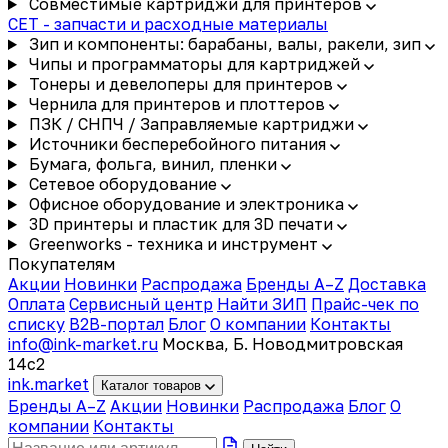
Совместимые картриджи для принтеров
CET - запчасти и расходные материалы
Зип и компоненты: барабаны, валы, ракели, зип
Чипы и программаторы для картриджей
Тонеры и девелоперы для принтеров
Чернила для принтеров и плоттеров
ПЗК / СНПЧ / Заправляемые картриджи
Источники бесперебойного питания
Бумага, фольга, винил, пленки
Сетевое оборудование
Офисное оборудование и электроника
3D принтеры и пластик для 3D печати
Greenworks - техника и инструмент
Покупателям
Акции
Новинки
Распродажа
Бренды A–Z
Доставка
Оплата
Сервисный центр
Найти ЗИП
Прайс-чек по
списку
B2B-портал
Блог
О компании
Контакты
info@ink-market.ru
Москва, Б. Новодмитровская
14с2
ink
.
market
Каталог товаров
Бренды A–Z
Акции
Новинки
Распродажа
Блог
О
компании
Контакты