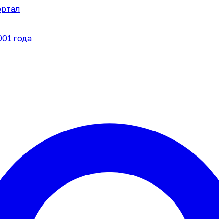
ортал
001 года