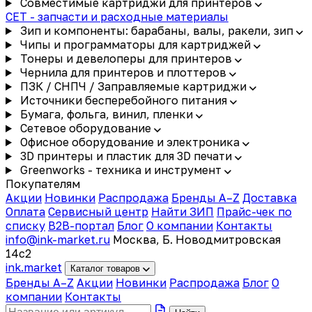
Совместимые картриджи для принтеров
CET - запчасти и расходные материалы
Зип и компоненты: барабаны, валы, ракели, зип
Чипы и программаторы для картриджей
Тонеры и девелоперы для принтеров
Чернила для принтеров и плоттеров
ПЗК / СНПЧ / Заправляемые картриджи
Источники бесперебойного питания
Бумага, фольга, винил, пленки
Сетевое оборудование
Офисное оборудование и электроника
3D принтеры и пластик для 3D печати
Greenworks - техника и инструмент
Покупателям
Акции
Новинки
Распродажа
Бренды A–Z
Доставка
Оплата
Сервисный центр
Найти ЗИП
Прайс-чек по
списку
B2B-портал
Блог
О компании
Контакты
info@ink-market.ru
Москва, Б. Новодмитровская
14с2
ink
.
market
Каталог товаров
Бренды A–Z
Акции
Новинки
Распродажа
Блог
О
компании
Контакты