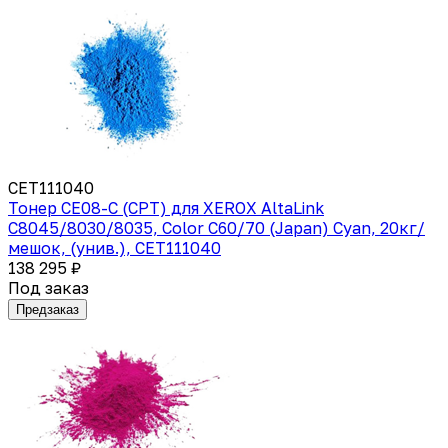
CET111040
Тонер CE08-C (CPT) для XEROX AltaLink
C8045/8030/8035, Color C60/70 (Japan) Cyan, 20кг/
мешок, (унив.), CET111040
138 295 ₽
Под заказ
Предзаказ