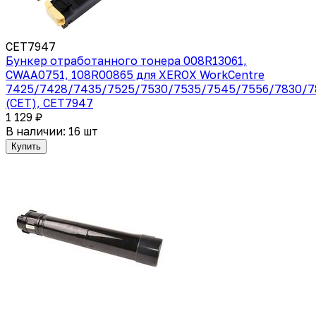
CET7947
Бункер отработанного тонера 008R13061,
CWAA0751, 108R00865 для XEROX WorkCentre
7425/7428/7435/7525/7530/7535/7545/7556/7830/7
(CET), CET7947
1 129 ₽
В наличии: 16 шт
Купить