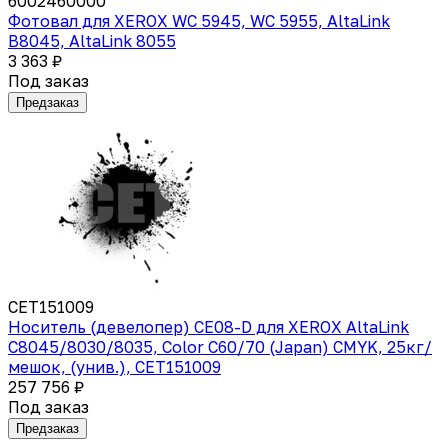
6002460000
Фотовал для XEROX WC 5945, WC 5955, AltaLink
B8045, AltaLink 8055
3 363 ₽
Под заказ
Предзаказ
CET151009
Носитель (девелопер) CE08-D для XEROX AltaLink
C8045/8030/8035, Color C60/70 (Japan) CMYK, 25кг/
мешок, (унив.), CET151009
257 756 ₽
Под заказ
Предзаказ