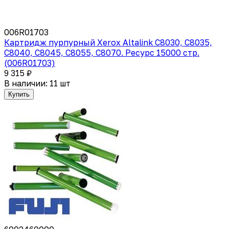
006R01703
Картридж пурпурный Xerox Altalink C8030, C8035,
C8040, C8045, C8055, C8070. Ресурс 15000 стр.
(006R01703)
9 315 ₽
В наличии: 11 шт
Купить