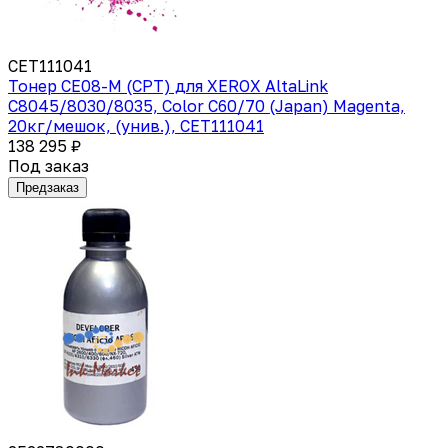
CET111041
Тонер CE08-M (CPT) для XEROX AltaLink
C8045/8030/8035, Color C60/70 (Japan) Magenta,
20кг/мешок, (унив.), CET111041
138 295 ₽
Под заказ
Предзаказ