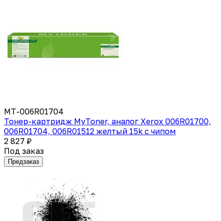
MT-006R01704
Тонер-картридж MyToner, аналог Xerox 006R01700,
006R01704, 006R01512 желтый 15k с чипом
2 827 ₽
Под заказ
Предзаказ