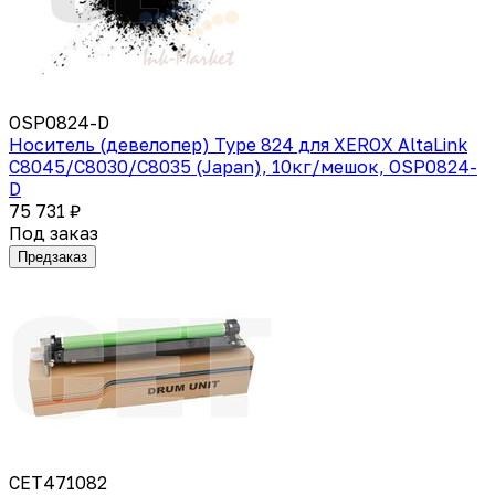
OSP0824-D
Носитель (девелопер) Type 824 для XEROX AltaLink
C8045/C8030/C8035 (Japan), 10кг/мешок, OSP0824-
D
75 731 ₽
Под заказ
Предзаказ
CET471082