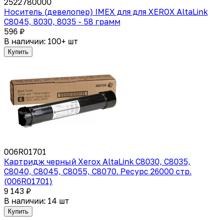
2522780000
Носитель (девелопер) IMEX для для XEROX AltaLink
C8045, 8030, 8035 - 58 грамм
596 ₽
В наличии: 100+ шт
Купить
006R01701
Картридж черный Xerox AltaLink C8030, C8035,
C8040, C8045, C8055, C8070. Ресурс 26000 стр.
(006R01701)
9 143 ₽
В наличии: 14 шт
Купить