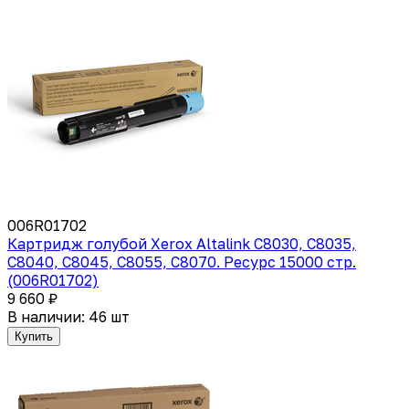
006R01702
Картридж голубой Xerox Altalink C8030, C8035,
C8040, C8045, C8055, C8070. Ресурс 15000 стр.
(006R01702)
9 660 ₽
В наличии: 46 шт
Купить