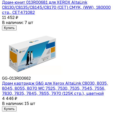
Драм-юнит 013R00681 для XEROX AltaLink
C8130/C8135/C8145/C8170 (CET) CMYK, (WW), 180000
стр., CET471082
11 452 ₽
В наличии: 7 шт
Купить
GG-013R00662
Драм картридж G&G для Xerox AltaLink C8030, 8035,
8045, 8055, 8070 WC 7525, 7530, 7535, 7545, 7556,
7830, 7835, 7845, 7855, 7970 (125K стр.), цветной
4 446 ₽
В наличии: 15 шт
Купить