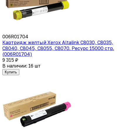
006R01704
Картридж желтый Xerox Altalink C8030, C8035,
C8040, C8045, C8055, C8070. Ресурс 15000 стр.
(006R01704)
9 315 ₽
В наличии: 16 шт
Купить