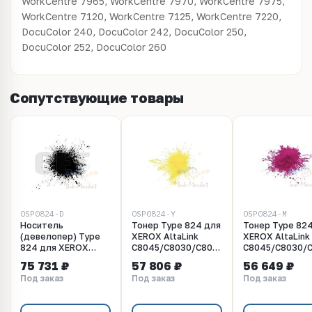
WorkCentre 7965, WorkCentre 7970, WorkCentre 7975,
WorkCentre 7120, WorkCentre 7125, WorkCentre 7220,
DocuColor 240, DocuColor 242, DocuColor 250,
DocuColor 252, DocuColor 260
Сопутствующие товары
OSP0824-D
OSP0824-Y
OSP0824-M
Носитель
Тонер Type 824 для
Тонер Type 82
(девелопер) Type
XEROX AltaLink
XEROX AltaLink
824 для XEROX
C8045/C8030/C8035
C8045/C8030/
AltaLink
(Japan) Yellow, 10кг/
(Japan) Magenta
75 731 ₽
57 806 ₽
56 649 ₽
C8045/C8030/C8035
мешок, OSP0824-Y
10кг/мешок,
Под заказ
Под заказ
Под заказ
(Japan), 10кг/
OSP0824-M
мешок, OSP0824-D