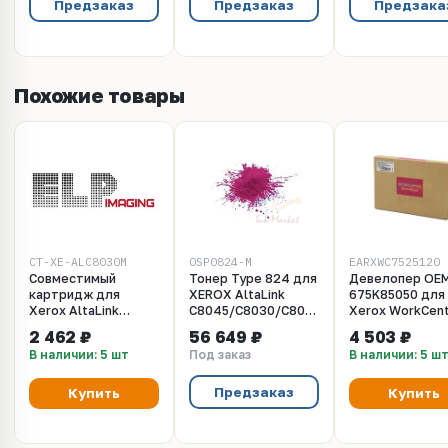
Предзаказ
Предзаказ
Предзака
Похожие товары
CT-XE-ALC8030M
OSP0824-M
EARXWC7525120
Совместимый
Тонер Type 824 для
Девелопер OE
картридж для
XEROX AltaLink
675K85050 для
Xerox AltaLink
C8045/C8030/C8035
Xerox WorkCen
C8030, C8035,
(Japan) Magenta,
7525, 7830, Alt
2 462 ₽
56 649 ₽
4 503 ₽
C8045, C8055, C8070
10кг/мешок,
C8030, C8035
В наличии: 5 шт
Под заказ
В наличии: 5 ш
(006R1703) magenta
OSP0824-M
Пурпурный
15K (ELP Imaging®)
Предзаказ
Купить
Купить