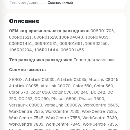
Тип: ориг/совм
Совместимый
Описание
OEM код оригинального расходника:
006R01703,
006R01511, 006R01519, 106R04043, 106R04055,
006R01451, 006R01531, 006R01661, 106R02250,
106R02234, 106R01444, 006R01455
Тип расходника расходника:
Тонер для заправки
Совместимость:
XEROX: AltaLink C8030, AltaLink C8035, AltaLink C8045,
AltaLink C8055, AltaLink C8070, Color 550, Color 560,
Color 570, Color C60, Color C70, DC 240, DC 242, DC
250, DC 252, DC 260, Phaser 6600, Phaser 7500,
VersaLink C8000, VersaLink C8000W, WorkCentre 6605,
WorkCentre 7525, WorkCentre 7530, WorkCentre 7535,
WorkCentre 7545, WorkCentre 7556, WorkCentre 7830,
WorkCentre 7835, WorkCentre 7845, WorkCentre 7855,