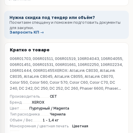
Нужна скидка под тендер или объём?
Посчитаем спеццену и поможем подготовить документы
для закупки.
Запросить КП →
Кратко о товаре
006R01703, 006R01511, 006R01519, 106R04043, 106R04055,
006R01451, 006R01531, 006R01661, 106R02250, 106R02234,
106R01444, 006R01455XEROX: AltaLink C8030, AltaLink
C8035, AltaLink C8045, AltaLink C8055, AltaLink C8070,
Color 550, Color 560, Color 570, Color C60, Color C70, DC
240, DC 242, DC 250, DC 252, DC 260, Phaser 6600, Phaser...
Производитель
CET
Бренд
XEROX
Цвет
Пурпурный / Magenta
Тип расходника
Чернила
Объём / Вес
1 - 1,4 кг
Монохромная / цветная печать
Цветная