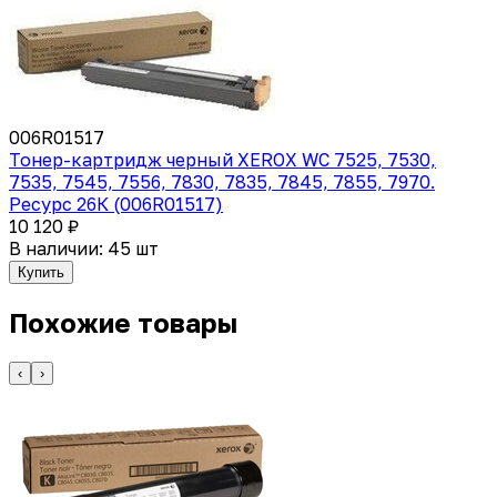
006R01517
Тонер-картридж черный XEROX WC 7525, 7530,
7535, 7545, 7556, 7830, 7835, 7845, 7855, 7970.
Ресурс 26К (006R01517)
10 120 ₽
В наличии: 45 шт
Купить
Похожие товары
‹
›