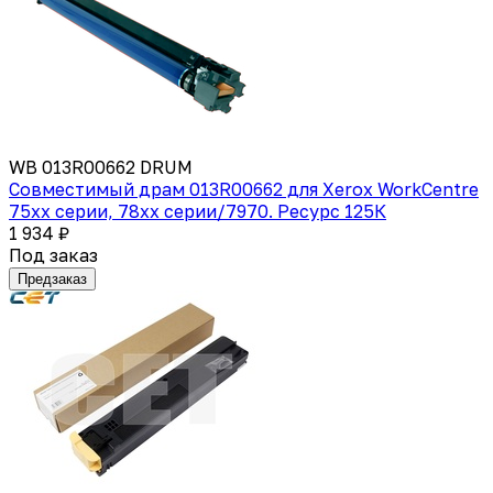
WB 013R00662 DRUM
Совместимый драм 013R00662 для Xerox WorkCentre
75xx серии, 78xx серии/7970. Ресурс 125К
1 934 ₽
Под заказ
Предзаказ