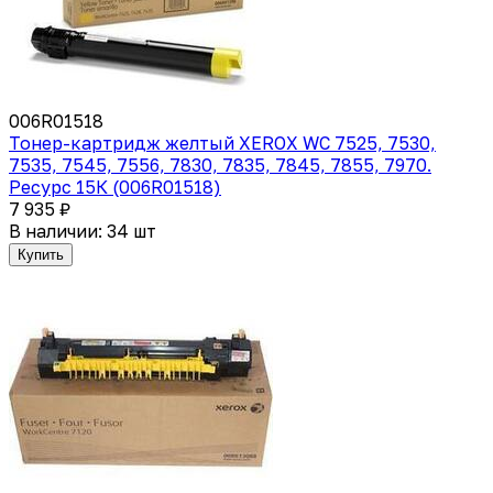
006R01518
Тонер-картридж желтый XEROX WC 7525, 7530,
7535, 7545, 7556, 7830, 7835, 7845, 7855, 7970.
Ресурс 15К (006R01518)
7 935 ₽
В наличии: 34 шт
Купить