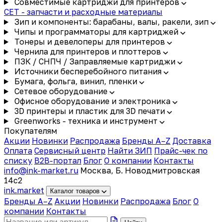
Совместимые картриджи для принтеров
CET - запчасти и расходные материалы
Зип и компоненты: барабаны, валы, ракели, зип
Чипы и программаторы для картриджей
Тонеры и девелоперы для принтеров
Чернила для принтеров и плоттеров
ПЗК / СНПЧ / Заправляемые картриджи
Источники бесперебойного питания
Бумага, фольга, винил, пленки
Сетевое оборудование
Офисное оборудование и электроника
3D принтеры и пластик для 3D печати
Greenworks - техника и инструмент
Покупателям
Акции
Новинки
Распродажа
Бренды A–Z
Доставка
Оплата
Сервисный центр
Найти ЗИП
Прайс-чек по
списку
B2B-портал
Блог
О компании
Контакты
info@ink-market.ru
Москва, Б. Новодмитровская
14с2
ink
.
market
Каталог товаров
Бренды A–Z
Акции
Новинки
Распродажа
Блог
О
компании
Контакты