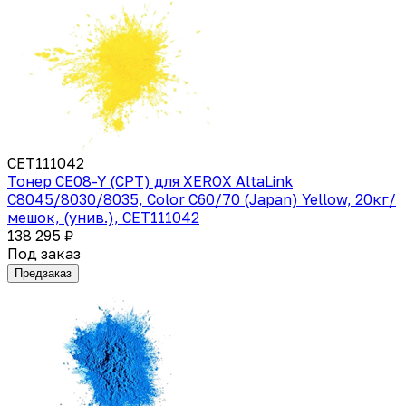
CET111042
Тонер CE08-Y (CPT) для XEROX AltaLink
C8045/8030/8035, Color C60/70 (Japan) Yellow, 20кг/
мешок, (унив.), CET111042
138 295 ₽
Под заказ
Предзаказ