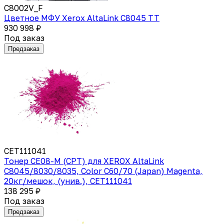
C8002V_F
Цветное МФУ Xerox AltaLink C8045 TT
930 998 ₽
Под заказ
Предзаказ
CET111041
Тонер CE08-M (CPT) для XEROX AltaLink
C8045/8030/8035, Color C60/70 (Japan) Magenta,
20кг/мешок, (унив.), CET111041
138 295 ₽
Под заказ
Предзаказ