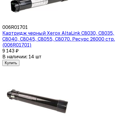
006R01701
Картридж черный Xerox AltaLink C8030, C8035,
C8040, C8045, C8055, C8070. Ресурс 26000 стр.
(006R01701)
9 143 ₽
В наличии: 14 шт
Купить