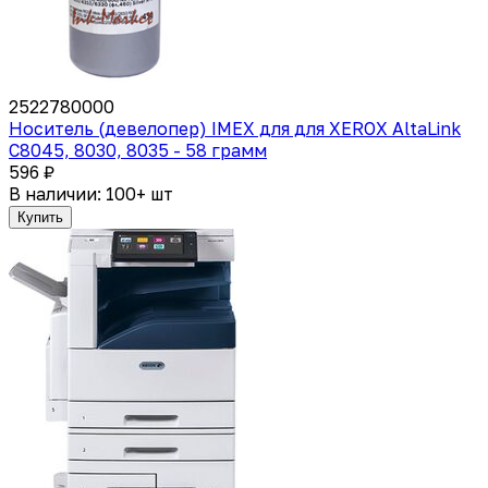
2522780000
Носитель (девелопер) IMEX для для XEROX AltaLink
C8045, 8030, 8035 - 58 грамм
596 ₽
В наличии: 100+ шт
Купить