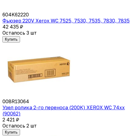
604K62220
Фьюзер 220V Xerox WC 7525, 7530, 7535, 7830, 7835
42 435 ₽
Осталось 3 шт
Купить
008R13064
Узел ролика 2-го переноса (200K) XEROX WC 74xx
(90062)
2 421 ₽
Осталось 2 шт
Купить