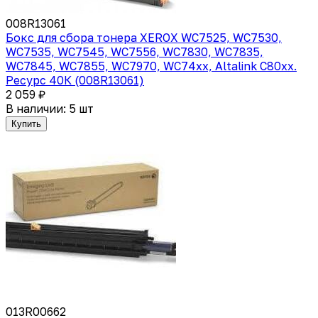
008R13061
Бокс для сбора тонера XEROX WC7525, WC7530,
WC7535, WC7545, WC7556, WC7830, WC7835,
WC7845, WC7855, WC7970, WC74xx, Altalink C80xx.
Ресурс 40К (008R13061)
2 059 ₽
В наличии: 5 шт
Купить
013R00662