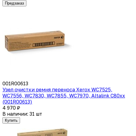
Предзаказ
001R00613
Узел очистки ремня переноса Xerox WC7525,
WC7556, WC7830, WC7855, WC7970, Altalink C80xx
(001R00613)
4 970 ₽
В наличии: 31 шт
Купить