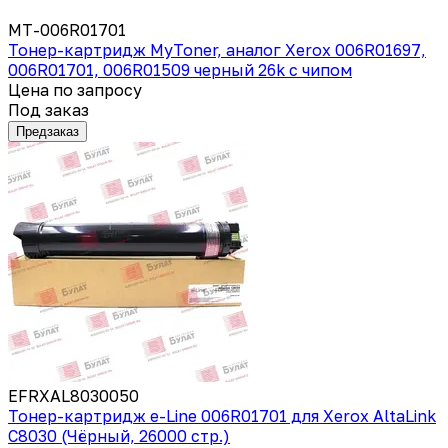
MT-006R01701
Тонер-картридж MyToner, аналог Xerox 006R01697,
006R01701, 006R01509 черный 26k с чипом
Цена по запросу
Под заказ
Предзаказ
EFRXAL8030050
Тонер-картридж e-Line 006R01701 для Xerox AltaLink
C8030 (Чёрный, 26000 стр.)