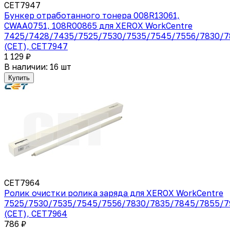
CET7947
Бункер отработанного тонера 008R13061,
CWAA0751, 108R00865 для XEROX WorkCentre
7425/7428/7435/7525/7530/7535/7545/7556/7830/7
(CET), CET7947
1 129 ₽
В наличии: 16 шт
Купить
CET7964
Ролик очистки ролика заряда для XEROX WorkCentre
7525/7530/7535/7545/7556/7830/7835/7845/7855/7
(CET), CET7964
786 ₽