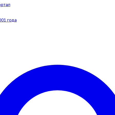
ортал
001 года