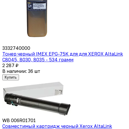
3332740000
Тонер черный IMEX EPG-75K для для XEROX AltaLink
C8045, 8030, 8035 - 534 грамм
2 287 ₽
В наличии: 36 шт
Купить
WB 006R01701
Совместимый картридж черный Xerox AltaLink