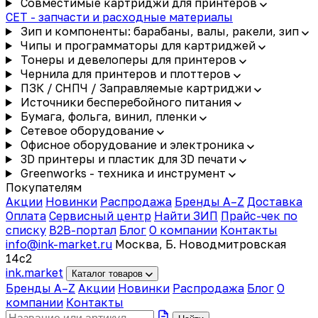
Совместимые картриджи для принтеров
CET - запчасти и расходные материалы
Зип и компоненты: барабаны, валы, ракели, зип
Чипы и программаторы для картриджей
Тонеры и девелоперы для принтеров
Чернила для принтеров и плоттеров
ПЗК / СНПЧ / Заправляемые картриджи
Источники бесперебойного питания
Бумага, фольга, винил, пленки
Сетевое оборудование
Офисное оборудование и электроника
3D принтеры и пластик для 3D печати
Greenworks - техника и инструмент
Покупателям
Акции
Новинки
Распродажа
Бренды A–Z
Доставка
Оплата
Сервисный центр
Найти ЗИП
Прайс-чек по
списку
B2B-портал
Блог
О компании
Контакты
info@ink-market.ru
Москва, Б. Новодмитровская
14с2
ink
.
market
Каталог товаров
Бренды A–Z
Акции
Новинки
Распродажа
Блог
О
компании
Контакты