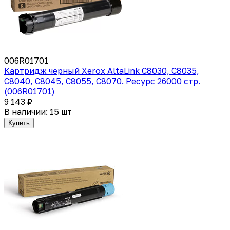
006R01701
Картридж черный Xerox AltaLink C8030, C8035,
C8040, C8045, C8055, C8070. Ресурс 26000 стр.
(006R01701)
9 143 ₽
В наличии: 15 шт
Купить