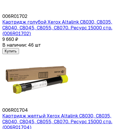
006R01702
Картридж голубой Xerox Altalink C8030, C8035,
C8040, C8045, C8055, C8070. Ресурс 15000 стр.
(006R01702)
9 660 ₽
В наличии: 46 шт
Купить
006R01704
Картридж желтый Xerox Altalink C8030, C8035,
C8040, C8045, C8055, C8070. Ресурс 15000 стр.
(006R01704)