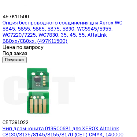
497K11500
Опция беспроводного соединения для Xerox WC
5845, 5855, 5865, 5875, 5890, WC5945/5955,
WC7220/7225, WC7830, 35, 45, 55, AltaLink
B80xx/C80xx. (497K11500)
Цена по запросу
Под заказ
Предзаказ
CET391022
Чип драм-юнита 013R00681 для XEROX AltaLink
C8130/8135/8145/8155/8170 (CET) CMYK, 140000