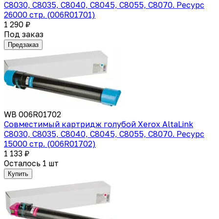
C8030, C8035, C8040, C8045, C8055, C8070. Ресурс
26000 стр. (006R01701)
1 290 ₽
Под заказ
Предзаказ
WB 006R01702
Совместимый картридж голубой Xerox AltaLink
C8030, C8035, C8040, C8045, C8055, C8070. Ресурс
15000 стр. (006R01702)
1 133 ₽
Осталось 1 шт
Купить