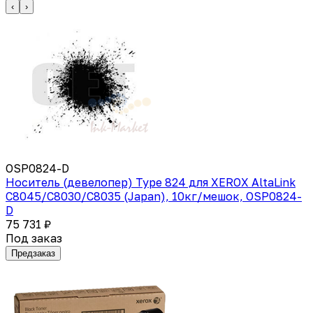
‹
›
OSP0824-D
Носитель (девелопер) Type 824 для XEROX AltaLink
C8045/C8030/C8035 (Japan), 10кг/мешок, OSP0824-
D
75 731 ₽
Под заказ
Предзаказ