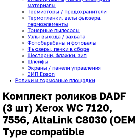
материалы
Термисторы / предохранители
Термопленки, валы фьюзера,
термоэлементы
Тонерные пылесосы
Узлы выхода / захвата
Фотобарабаны и фотовалы
Фьюзеры, печки в сборе
Шестерни, флажки, зип
Шлейфы
Экраны / панели управления
ЗИП Epson
Ролики и тормозные площадки
Комплект роликов DADF
(3 шт) Xerox WC 7120,
7556, AltaLink C8030 (OEM
Type compatible