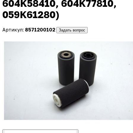
604K58410, 604K77810,
059K61280)
Артикул:
8571200102
Задать вопрос