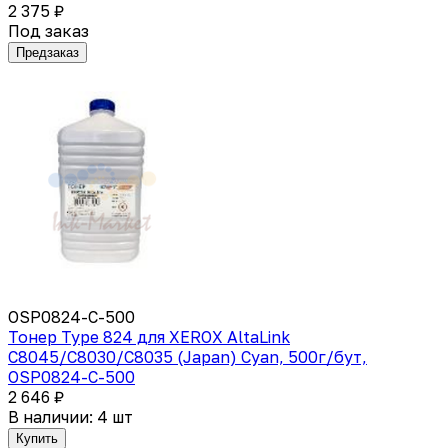
2 375 ₽
Под заказ
Предзаказ
OSP0824-C-500
Тонер Type 824 для XEROX AltaLink
C8045/C8030/C8035 (Japan) Cyan, 500г/бут,
OSP0824-C-500
2 646 ₽
В наличии: 4 шт
Купить