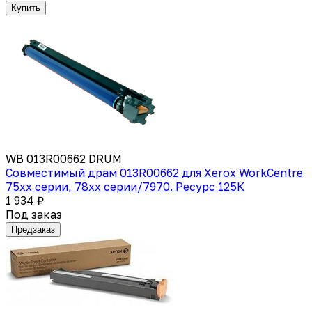
Купить
WB 013R00662 DRUM
Совместимый драм 013R00662 для Xerox WorkCentre
75xx серии, 78xx серии/7970. Ресурс 125К
1 934 ₽
Под заказ
Предзаказ