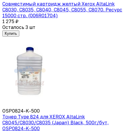
Совместимый картридж желтый Xerox AltaLink
C8030, C8035, C8040, C8045, C8055, C8070. Ресурс
15000 стр. (006R01704)
1 275 ₽
Осталось 3 шт
Купить
OSP0824-K-500
Тонер Type 824 для XEROX AltaLink
C8045/C8030/C8035 (Japan) Black, 500г/бут,
OSP0824-K-500