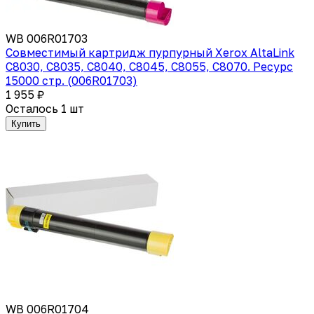
WB 006R01703
Совместимый картридж пурпурный Xerox AltaLink
C8030, C8035, C8040, C8045, C8055, C8070. Ресурс
15000 стр. (006R01703)
1 955 ₽
Осталось 1 шт
Купить
WB 006R01704