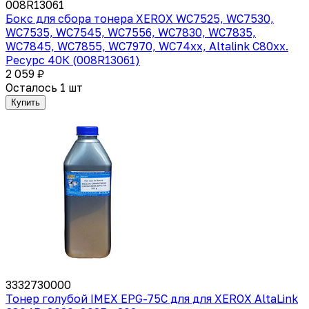
008R13061
Бокс для сбора тонера XEROX WC7525, WC7530,
WC7535, WC7545, WC7556, WC7830, WC7835,
WC7845, WC7855, WC7970, WC74xx, Altalink C80xx.
Ресурс 40К (008R13061)
2 059 ₽
Осталось 1 шт
Купить
3332730000
Тонер голубой IMEX EPG-75C для для XEROX AltaLink