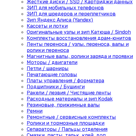
Жесткие диски / SSD / Картриджи данных
ЗИП для мобильных телефонов
ЗИП для шредеров и переплетчиков
Зип Яндекс Алиса (Yandex)
Кассеты и лотки
Оригинальные узлы и зип Катюша / Sindoh
Комплекты восстановления драм-юнитов
Ленты переноса / узлы. переноса, валы и
ролики переноса
Магнитные валы, ролики заряда и проявки
Моторы / двигатели
Петли / шарниры
Печатающие головы
Платы управления / форматера
Подшипники / Бушинги
Ракели / лезвия / Чистящие ленты
Расходные материалы и зип Kodak
Резиновые, прижимные валы
Ремни
Ремонтные / сервисные комплекты
Ролики и тормозные площадки
Сепараторы / Пальцы отделения
Смазки, пасты, тальк, клей, доп.