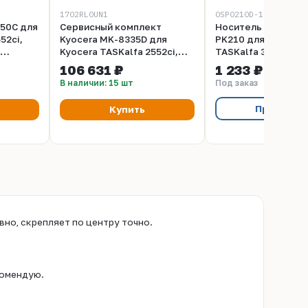
1702RL0UN1
OSP0210D-100
350C для
Сервисный комплект
Носитель (девело
52ci,
Kyocera MK-8335D для
PK210 для KYOCER
Kyocera TASKalfa 2552ci,
TASKalfa 3252ci/32
3032,
3252ci
(Japan), 100г/бут,
106 631 ₽
1 233 ₽
93034)
OSP0210D-100
В наличии: 15 шт
Под заказ
Предзака
Купить
но, скрепляет по центру точно.
комендую.