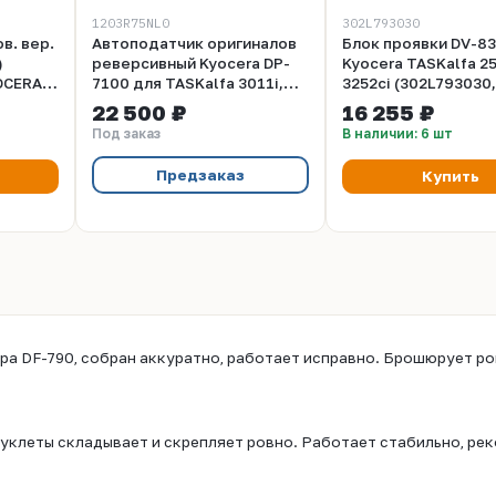
1203R75NL0
302L793030
в. вер.
Автоподатчик оригиналов
Блок проявки DV-8
)
реверсивный Kyocera DP-
Kyocera TASKalfa 25
OCERA
7100 для TASKalfa 3011i,
3252ci (302L793030,
01i
i/6002i
3511i, 4002i, 5002i, 6002i,
302L793031, 302L79
22 500 ₽
16 255 ₽
1026
2552ci, 3252ci, 4052ci,
302L793033, 302L7
Под заказ
В наличии: 6 шт
5052ci, 6052ci 1203R75NL0
Предзаказ
Купить
 DF-790, собран аккуратно, работает исправно. Брошюрует ров
клеты складывает и скрепляет ровно. Работает стабильно, ре