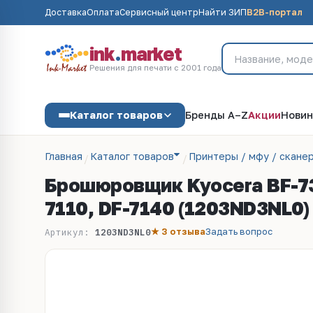
Доставка
Оплата
Сервисный центр
Найти ЗИП
B2B-портал
ink
.
market
Решения для печати с 2001 года
Каталог товаров
Бренды A–Z
Акции
Новин
Главная
Каталог товаров
Принтеры / мфу / скане
Брошюровщик Kyocera BF-730
7110, DF-7140 (1203ND3NL0)
★ 3 отзыва
Задать вопрос
Артикул:
1203ND3NL0