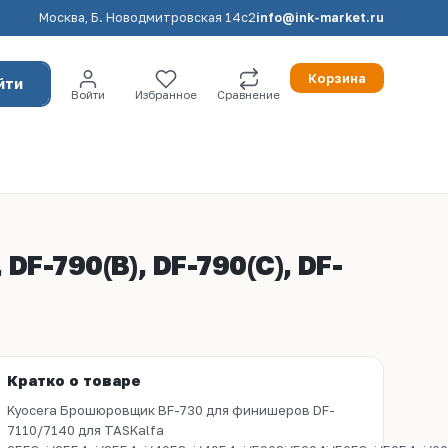
Москва, Б. Новодмитровская 14с2
info@ink-market.ru
Корзина
йти
Войти
Избранное
Сравнение
F-790(B), DF-790(C), DF-
Кратко о товаре
Kyocera Брошюровщик BF-730 для финишеров DF-
7110/7140 для TASKalfa