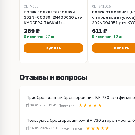
CET7835
CET341026
Ролик подхвата/подачи
Ролик отделения (но
302N406030, 2N406030 для
с торцевой втулкой
KYOCERA TASKalfa
302ND94351 для KY
6551ci/7551ci/4551ci/5551ci/4501ci/5501ci/4501i/55
TASKalfa 4002i/5002
269 ₽
611 ₽
(CET), CET7835, CET7835R
(CET), (WW), CET34
В наличии: 57 шт
В наличии: 10 шт
Купить
Купить
Отзывы и вопросы
Приобрёл данный брошюровщик BF-730 для финишера
30.01.2025 12:41
Терентий
Пользуюсь брошюровщиком BF-730 второй месяц, бу
16.05.2024 20:31
Тихон Павлов