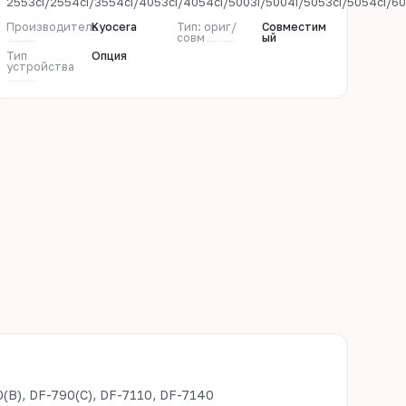
2553ci/2554ci/3554ci/4053ci/4054ci/5003i/5004i/5053ci/5054ci/60
Производитель
Kyocera
Тип: ориг/
Совместим
совм
ый
Тип
Опция
устройства
(B), DF-790(C), DF-7110, DF-7140