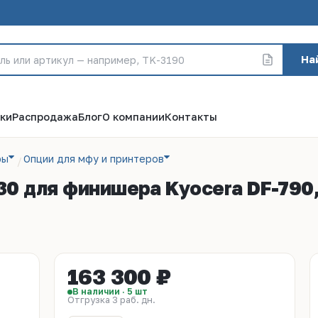
На
ки
Распродажа
Блог
О компании
Контакты
ры
Опции для мфу и принтеров
 для финишера Kyocera DF-790, D
163 300 ₽
В наличии · 5 шт
Отгрузка 3 раб. дн.