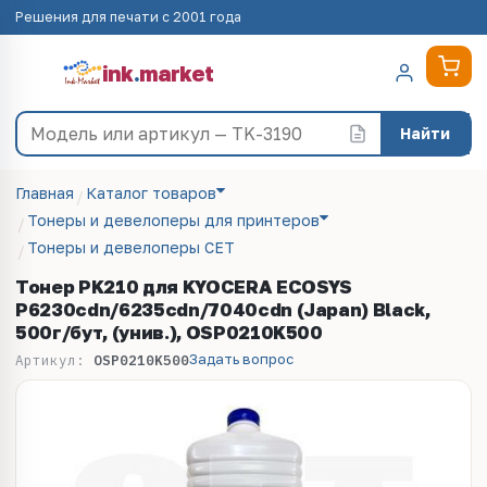
Решения для печати с 2001 года
ink
.
market
Найти
Главная
Каталог товаров
Тонеры и девелоперы для принтеров
Тонеры и девелоперы CET
Тонер PK210 для KYOCERA ECOSYS
P6230cdn/6235cdn/7040cdn (Japan) Black,
500г/бут, (унив.), OSP0210K500
Задать вопрос
Артикул:
OSP0210K500