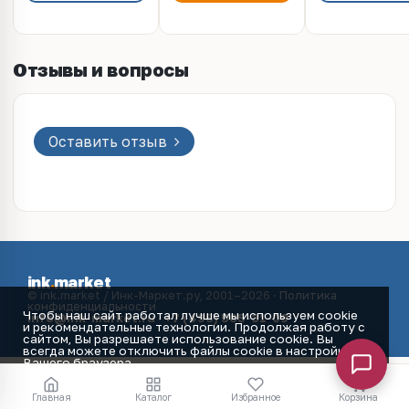
Отзывы и вопросы
Оставить отзыв
ink
.
market
© ink.market / Инк-Маркет.ру, 2001–2026 ·
Политика
конфиденциальности
Чтобы наш сайт работал лучше мы используем cookie
info@ink-market.ru
·
+7 (495) 565-31-09
и рекомендательные технологии. Продолжая работу с
сайтом, Вы разрешаете использование cookie. Вы
всегда можете отключить файлы cookie в настройках
Вашего браузера.
Принять
Главная
Каталог
Избранное
Корзина