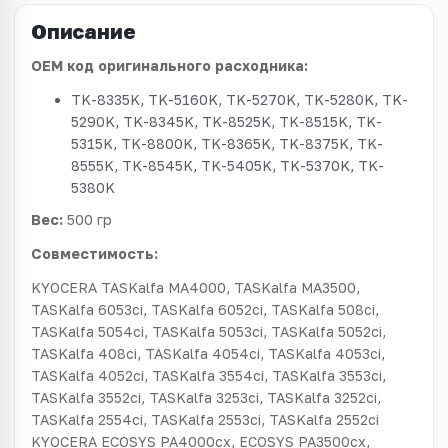
Описание
OEM код оригинального расходника:
TK-8335K, TK-5160K, TK-5270K, TK-5280K, TK-
5290K, TK-8345K, TK-8525K, TK-8515K, TK-
5315K, TK-8800K, TK-8365K, TK-8375K, TK-
8555K, TK-8545K, TK-5405K, TK-5370K, TK-
5380K
Вес:
500 гр
Совместимость:
KYOCERA TASKalfa MA4000, TASKalfa MA3500,
TASKalfa 6053ci, TASKalfa 6052ci, TASKalfa 508ci,
TASKalfa 5054ci, TASKalfa 5053ci, TASKalfa 5052ci,
TASKalfa 408ci, TASKalfa 4054ci, TASKalfa 4053ci,
TASKalfa 4052ci, TASKalfa 3554ci, TASKalfa 3553ci,
TASKalfa 3552ci, TASKalfa 3253ci, TASKalfa 3252ci,
TASKalfa 2554ci, TASKalfa 2553ci, TASKalfa 2552ci
KYOCERA ECOSYS PA4000cx, ECOSYS PA3500cx,