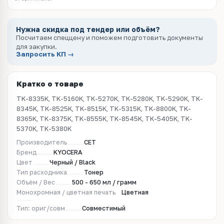
Нужна скидка под тендер или объём?
Посчитаем спеццену и поможем подготовить документы
для закупки.
Запросить КП →
Кратко о товаре
TK-8335K, TK-5160K, TK-5270K, TK-5280K, TK-5290K, TK-
8345K, TK-8525K, TK-8515K, TK-5315K, TK-8800K, TK-
8365K, TK-8375K, TK-8555K, TK-8545K, TK-5405K, TK-
5370K, TK-5380K
Производитель
CET
Бренд
KYOCERA
Цвет
Черный / Black
Тип расходника
Тонер
Объём / Вес
500 - 650 мл / грамм
Монохромная / цветная печать
Цветная
Тип: ориг/совм
Совместимый