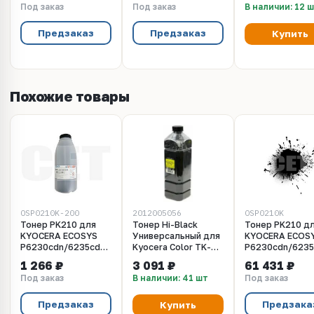
Под заказ
Под заказ
В наличии: 12 
(Japan), 2кг/мешок,
(унив.), OSP0210D
Предзаказ
Предзаказ
Купить
Похожие товары
OSP0210K-200
2012005056
OSP0210K
Тонер PK210 для
Тонер Hi-Black
Тонер PK210 д
KYOCERA ECOSYS
Универсальный для
KYOCERA ECOS
P6230cdn/6235cdn/7040cdn
Kyocera Color TK-
P6230cdn/6235
(Japan) Black, 200г/
5370, Bk, 500 г,
(Japan) Black, 1
1 266 ₽
3 091 ₽
61 431 ₽
бут, OSP0210K-200
канистра
мешок, (унив.),
Под заказ
В наличии: 41 шт
Под заказ
OSP0210K
Предзаказ
Предзака
Купить