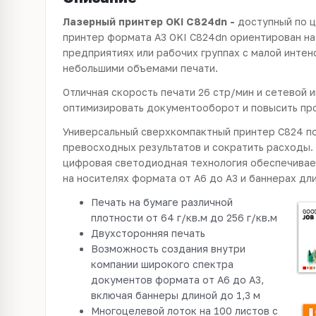
Лазерный принтер OKI C824dn -
доступный по 
принтер формата А3 OKI C824dn ориентирован на
предприятиях или рабочих группах с малой интен
небольшими объемами печати.
Отличная скорость печати 26 стр/мин и сетевой
оптимизировать документооборот и повысить пр
Универсальный сверхкомпактный принтер C824 п
превосходных результатов и сократить расходы.
цифровая светодиодная технология обеспечивае
на носителях формата от A6 до A3 и баннерах дли
Печать на бумаге различной
плотности от 64 г/кв.м до 256 г/кв.м
Двухсторонняя печать
Возможность создания внутри
компании широкого спектра
документов формата от A6 до A3,
включая баннеры длиной до 1,3 м
Многоцелевой лоток на 100 листов с