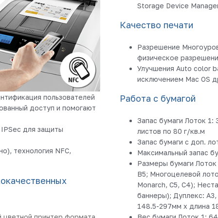
Storage Device Manager,
Качество печати
Разрешение Многоуров
физическое разрешени
Улучшения Auto color b
исключением Mac OS д
тентификация пользователей
Работа с бумагой
ованный доступ и помогают
Запас бумаги Лоток 1: 
 IPSec для защиты
листов по 80 г/кв.м
Запас бумаги с доп. ло
о), технология NFC,
Максимальный запас бу
Размеры бумаги Лоток 1:
B5; Многоцелевой лоток:
кокачественных
Monarch, C5, C4); Нес
баннеры); Дуплекс: A3,
148.5-297мм х длина 1
й цветной принтер формата
Вес бумаги Лоток 1: 64 