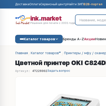
Доставка
Оплата
Сервисный центр
Найти ЗИП
B2B-портал
ink
.
market
Решения для печати с 2001 года
Каталог товаров
Бренды A–Z
Акции
Новин
Главная
Каталог товаров
Принтеры / мфу / скане
Цветной принтер OKI C824
Задать вопрос
Артикул:
47228002