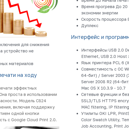
Время до начала печати
Время прогрева До 20 
экономии энергии
Скорость процессора 
Дуплекс
Интерфейс и програм
ыключения для снижения
Интерфейсы USB 2.0 D
да устройство не
Ethernet, USB 2.0 Host 
Язык принтера PCL 6 (
дных материалов
Совместимость с ОС Wi
ечати на ходу
64-бит) / Server 2003 (
Server 2008 R2 (64-бит)
 печати эффектных
Mac OS X 10.3.9 - 10.7
Она проста в использовании
Сетевые функции и безо
асности. Модель C824
SSL3/TLS HTTPS encrypti
ения, включая поддержку
MAC filtering, IP filterin
атием одной кнопки
Утилиты OKI LPR, PrintS
ь с Google Cloud Print 2.0.
Color Swatch Utility, Te
Job Accounting, Print Jo