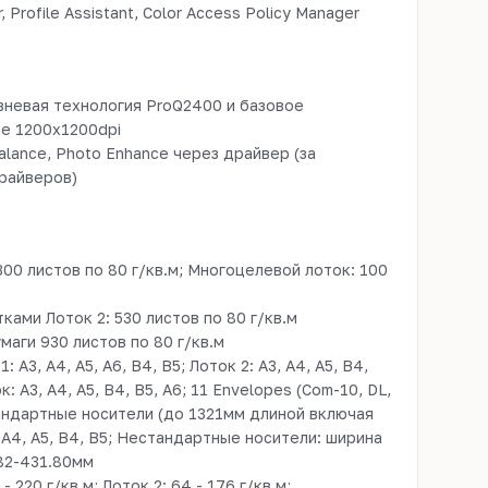
 Profile Assistant, Color Access Policy Manager
невая технология ProQ2400 и базовое
е 1200x1200dpi
alance, Photo Enhance через драйвер (за
райверов)
300 листов по 80 г/кв.м; Многоцелевой лоток: 100
тками Лоток 2: 530 листов по 80 г/кв.м
маги 930 листов по 80 г/кв.м
 A3, A4, A5, A6, B4, B5; Лоток 2: A3, A4, A5, B4,
 A3, A4, A5, B4, B5, A6; 11 Envelopes (Com-10, DL,
тандартные носители (до 1321мм длиной включая
 A4, A5, B4, B5; Нестандартные носители: ширина
82-431.80мм
- 220 г/кв.м; Лоток 2: 64 - 176 г/кв.м;