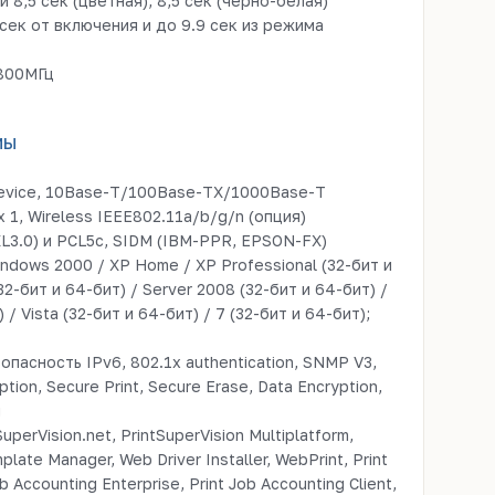
 8,5 сек (цветная), 8,5 сек (черно-белая)
сек от включения и до 9.9 сек из режима
800MГц
мы
evice, 10Base-T/100Base-TX/1000Base-T
x 1, Wireless IEEE802.11a/b/g/n (опция)
XL3.0) и PCL5c, SIDM (IBM-PPR, EPSON-FX)
ndows 2000 / XP Home / XP Professional (32-бит и
32-бит и 64-бит) / Server 2008 (32-бит и 64-бит) /
 / Vista (32-бит и 64-бит) / 7 (32-бит и 64-бит);
пасность IPv6, 802.1x authentication, SNMP V3,
on, Secure Print, Secure Erase, Data Encryption,
g
uperVision.net, PrintSuperVision Multiplatform,
mplate Manager, Web Driver Installer, WebPrint, Print
b Accounting Enterprise, Print Job Accounting Client,