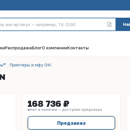
На
ки
Распродажа
Блог
О компании
Контакты
ры
Принтеры и мфу OKI
DN
168 736 ₽
Нет в наличии — доступен предзаказ
Предзаказ