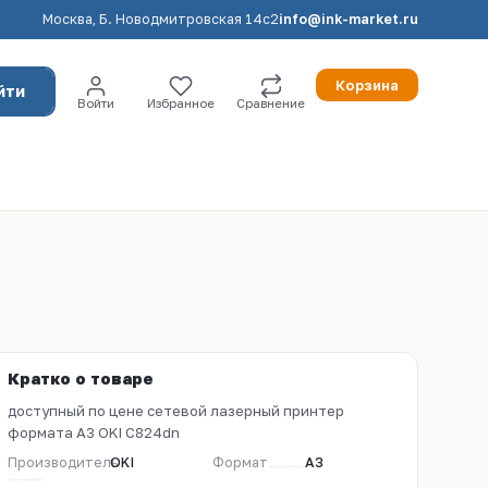
Москва, Б. Новодмитровская 14с2
info@ink-market.ru
Корзина
йти
Войти
Избранное
Сравнение
Кратко о товаре
доступный по цене сетевой лазерный принтер
формата А3 OKI C824dn
Производитель
OKI
Формат
A3