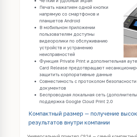
Четкий и удобный экран
Печать нажатием одной кнопки
напрямую со смартфонов и
планшетов Android
В мобильном приложении
пользователям доступны
видеоролики по обслуживанию
устройств и устранению
неисправностей
Функция Private Print и дополнительная ау
Card Release предотвращают несанкционир
защитить корпоративные данные
Совместимость с протоколом безопасности
документов
Беспроводная локальная сеть (дополнительн
поддержка Google Cloud Print 2.0
Компактный размер — получение высо
результатов внутри компании
Универсальный принтер C824 — самый компактны