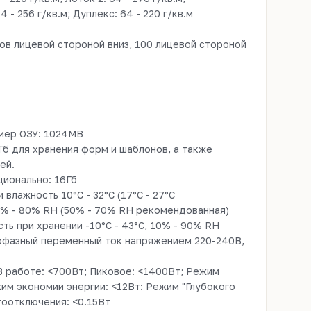
 - 256 г/кв.м; Дуплекс: 64 - 220 г/кв.м
ов лицевой стороной вниз, 100 лицевой стороной
мер ОЗУ: 1024MB
б для хранения форм и шаблонов, а также
ей.
ционально: 16Гб
влажность 10°C - 32°C (17°C - 27°C
0% - 80% RH (50% - 70% RH рекомендованная)
ть при хранении -10°C - 43°C, 10% - 90% RH
офазный переменный ток напряжением 220-240В,
 работе: <700Вт; Пиковое: <1400Вт; Режим
им экономии энергии: <12Вт: Режим "Глубокого
втоотключения: <0.15Вт