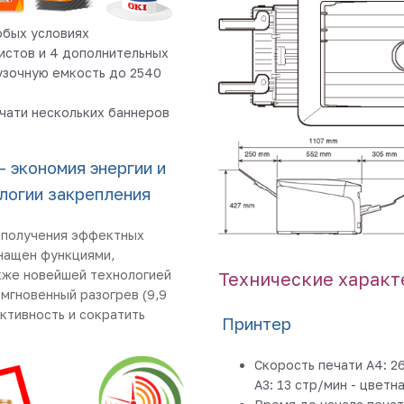
юбых условиях
листов и 4 дополнительных
рузочную емкость до 2540
чати нескольких баннеров
 экономия энергии и
логии закрепления
я получения эффектных
нащен функциями,
кже новейшей технологией
Технические характ
мгновенный разогрев (9,9
ективность и сократить
Принтер
Скорость печати A4: 26
A3: 13 стр/мин - цветн