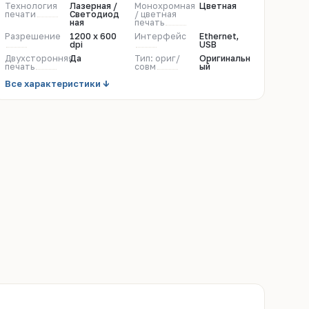
Технология
Лазерная /
Монохромная
Цветная
печати
Светодиод
/ цветная
ная
печать
Разрешение
1200 x 600
Интерфейс
Ethernet,
dpi
USB
Двухсторонняя
Да
Тип: ориг/
Оригинальн
печать
совм
ый
Все характеристики ↓