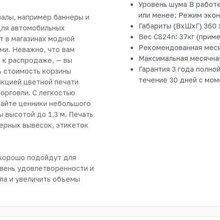
Уровень шума В работе
или менее; Режим экон
алы, например баннеры и
Габариты (ВxШxГ) 360 
для автомобильных
Вес C824n: 37кг (прим
т в магазинах модной
Рекомендованная месяч
ми. Неважно, что вам
Максимальная месячная
 к распродаже, — вы
Гарантия 3 года полной
ь стоимость корзины
течение 30 дней с мо
нкцией цветной печати
орговли. С легкостью
тайте ценники небольшого
 высотой до 1,3 м. Печать
ерных вывесок, этикеток
 хорошо подойдут для
овень удовлетворенности и
ла и увеличить объемы