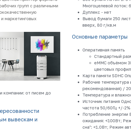
рабочих групп с различными
Многоцелевой лоток: 64
сококачественную
Дуплекс - нет
 и маркетинговых
Вывод бумаги 250 лист
вверх, 80 г/кв.м
Основные параметры
Оперативная память
Стандартный раз
eMMC объёмом 3Г
цветовых профил
Карта памяти SDHC Оп
Рабочие температура и 
рекомендованная) / 2
и компании: от писем до
Температура и влажнос
Источник питания Одн
частота 50/60Гц +/-2%
тересованности
Потребление энергии В
ым вывескам и
ожидания: <100Вт; Реж
сна": <1.0Вт; Режим а