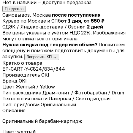
Нет в наличии — доступен предзаказ
Предзаказ
Самовывоз, Москва
после поступления
Курьер по Москве и СПб
от 1 дня, от 550 ₽
СДЭК / Яндекс-доставка / Озон
от 2 дней
Все цены указаны с учётом НДС 22%. Изображения
могут отличаться от оригинала.
Нужна скидка под тендер или объём?
Посчитаем
спеццену и поможем подготовить документы для
закупки.
Запросить КП →
Кратко о товаре
EP-CART-Y-C824/834/844
Производитель
OKI
Бренд
OKI
Цвет
Желтый / Yellow
Тип расходника
Драм-юнит / Фотобарабан / Drum
Технология печати
Лазерная / Светодиодная
Тип: ориг/совм
Оригинальный
Описание
Оригинальный барабан-картидж
Цвет: желтый