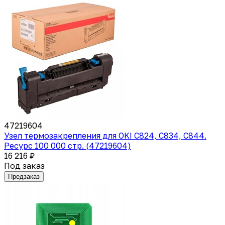
47219604
Узел термозакрепления для OKI C824, C834, C844.
Ресурс 100 000 стр. (47219604)
16 216 ₽
Под заказ
Предзаказ