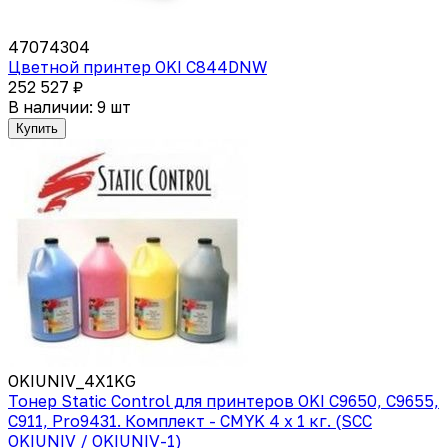
47074304
Цветной принтер OKI C844DNW
252 527 ₽
В наличии: 9 шт
Купить
OKIUNIV_4X1KG
Тонер Static Control для принтеров OKI C9650, C9655,
C911, Pro9431. Комплект - CMYK 4 x 1 кг. (SCC
OKIUNIV / OKIUNIV-1)