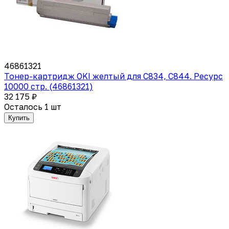
46861321
Тонер-картридж OKI желтый для C834, C844. Ресурс
10000 стр. (46861321)
32 175 ₽
Осталось 1 шт
Купить