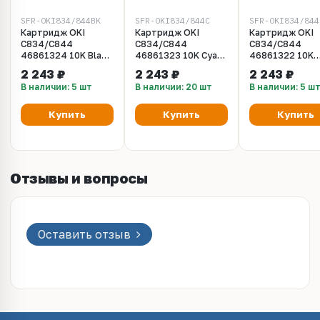
SFR-OKI834/844BK
SFR-OKI834/844C
SFR-OKI834/844
Картридж OKI
Картридж OKI
Картридж OKI
C834/С844
C834/С844
C834/С844
46861324 10K Black
46861323 10K Cyan
46861322 10K
SuperFine
SuperFine
Magenta SuperF
2 243 ₽
2 243 ₽
2 243 ₽
В наличии: 5 шт
В наличии: 20 шт
В наличии: 5 ш
Купить
Купить
Купить
Отзывы и вопросы
Оставить отзыв