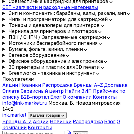
Совместимые картриджи для принтеров
CET - запчасти и расходные материалы
Зип и компоненты: барабаны, валы, ракели, зип
Чипы и программаторы для картриджей
Тонеры и девелоперы для принтеров
Чернила для принтеров и плоттеров
ПЗК / СНПЧ / Заправляемые картриджи
Источники бесперебойного питания
Бумага, фольга, винил, пленки
Сетевое оборудование
Офисное оборудование и электроника
3D принтеры и пластик для 3D печати
Greenworks - техника и инструмент
Покупателям
Акции
Новинки
Распродажа
Бренды A–Z
Доставка
Оплата
Сервисный центр
Найти ЗИП
Прайс-чек по
списку
B2B-портал
Блог
О компании
Контакты
info@ink-market.ru
Москва, Б. Новодмитровская
14с2
ink
.
market
Каталог товаров
Бренды A–Z
Акции
Новинки
Распродажа
Блог
О
компании
Контакты