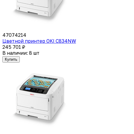
47074214
Цветной принтер OKI C834NW
245 701 ₽
В наличии: 8 шт
Купить