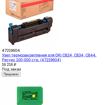
47219604
Узел термозакрепления для OKI C824, C834, C844.
Ресурс 100 000 стр. (47219604)
16 216 ₽
Под заказ
Предзаказ