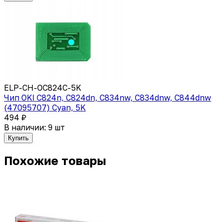
ELP-CH-OC824C-5K
Чип OKI C824n, C824dn, C834nw, C834dnw, C844dnw
(47095707) Cyan, 5K
494 ₽
В наличии: 9 шт
Купить
Похожие товары