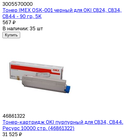
3005570000
Тонер IMEX OSK-001 черный для OKI C824, C834,
C844 - 90 гр, 5K
567 ₽
В наличии: 35 шт
Купить
46861322
Тонер-картридж OKI пурпурный для C834, C844.
Ресурс 10000 стр. (46861322)
31 525 ₽