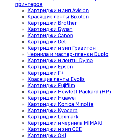
принтеров
Картриджи и зип Avision
Красящие ленты Bixolon
Картриджи Brother
Картриджи Булат
Картриджи Canon
Картриджи Deli
Картриджи и зип Гравитон
Чернила и мастер-пленки Duplo
Картриджи и ленты Dymo
Картриджи Epson
Картриджи F+
Красящие ленты Evolis
Картриджи Fujifilm
Картриджи Hewlett Packard (HP)
Картриджи Huawei
Картриджи Konica Minolta
Картриджи Kyocera
Картриджи Lexmark
Картриджи и чернила MIMAKI
Картриджи и зип OCE
Картриджи OKI