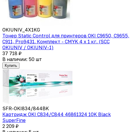
OKIUNIV_4X1KG
Тонер Static Control для принтеров OKI C9650, C9655,
C911, Pro9431. Комплект - CMYK 4 x 1 кг. (SCC
OKIUNIV / OKIUNIV-1)
37 718 ₽
В наличии: 50 шт
Купить
SFR-OKI834/844BK
Картридж OKI C834/С844 46861324 10K Black
SuperFine
2 209 ₽
В наличии: 5 шт