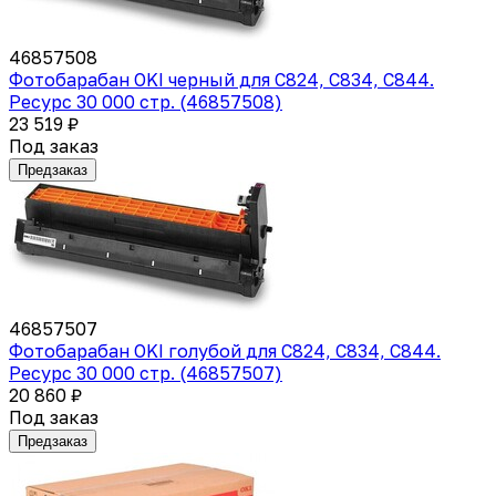
46857508
Фотобарабан OKI черный для C824, C834, C844.
Ресурс 30 000 стр. (46857508)
23 519 ₽
Под заказ
Предзаказ
46857507
Фотобарабан OKI голубой для C824, C834, C844.
Ресурс 30 000 стр. (46857507)
20 860 ₽
Под заказ
Предзаказ