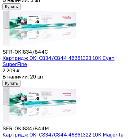
Купить
SFR-OKI834/844C
Картридж OKI C834/С844 46861323 10K Cyan
SuperFine
2 209 ₽
В наличии: 20 шт
Купить
SFR-OKI834/844M
Картридж OKI C834/С844 46861322 10K Magenta