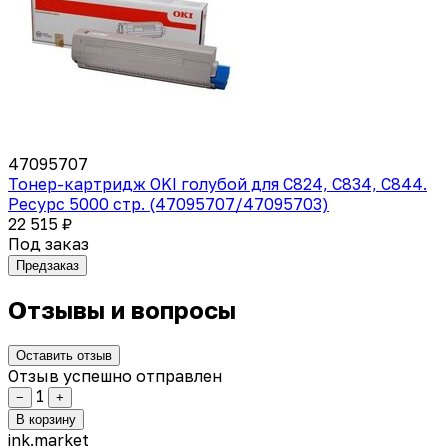
47095707
Тонер-картридж OKI голубой для C824, C834, C844.
Ресурс 5000 стр. (47095707/47095703)
22 515 ₽
Под заказ
Предзаказ
Отзывы и вопросы
Оставить отзыв
Отзыв успешно отправлен
1
−
+
В корзину
ink
.
market