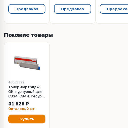
Предзаказ
Предзаказ
Предзака
Похожие товары
46861322
Тонер-картридж
OKI пурпурный для
C834, C844. Ресурс
10000 стр.
31 525 ₽
(46861322)
Осталось 2 шт
Купить