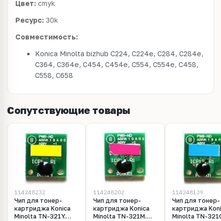
Цвет:
cmyk
Ресурс:
30k
Совместимость:
Konica Minolta bizhub C224, C224e, C284, C284e,
C364, C364e, C454, C454e, C554, C554e, C458,
C558, C658
Сопутствующие товары
114248232
114248202
114248139
Чип для тонер-
Чип для тонер-
Чип для тонер-
картриджа Konica
картриджа Konica
картриджа Kon
Minolta TN-321Y.
Minolta TN-321M.
Minolta TN-321