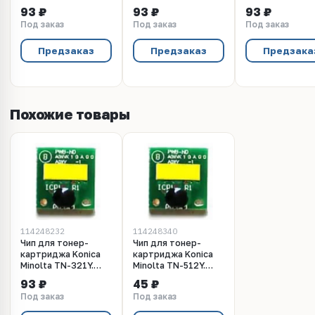
Yellow. Ресурс 25
Magenta. Ресурс 25
Cyan. Ресурс 25
93 ₽
93 ₽
93 ₽
000 стр.
000 стр.
стр.
Под заказ
Под заказ
Под заказ
Предзаказ
Предзаказ
Предзака
Похожие товары
114248232
114248340
Чип для тонер-
Чип для тонер-
картриджа Konica
картриджа Konica
Minolta TN-321Y.
Minolta TN-512Y.
Yellow. Ресурс 25
Yellow. Ресурс 26
93 ₽
45 ₽
000 стр.
000 стр.
Под заказ
Под заказ