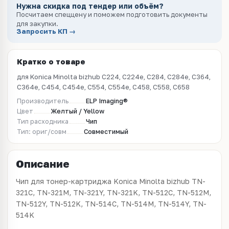
Нужна скидка под тендер или объём?
Посчитаем спеццену и поможем подготовить документы
для закупки.
Запросить КП →
Кратко о товаре
для Konica Minolta bizhub C224, C224e, C284, C284e, C364,
C364e, C454, C454e, C554, C554e, C458, C558, C658
Производитель
ELP Imaging®
Цвет
Желтый / Yellow
Тип расходника
Чип
Тип: ориг/совм
Совместимый
Описание
Чип для тонер-картриджа Konica Minolta bizhub TN-
321C, TN-321M, TN-321Y, TN-321K, TN-512C, TN-512M,
TN-512Y, TN-512K, TN-514C, TN-514M, TN-514Y, TN-
514K