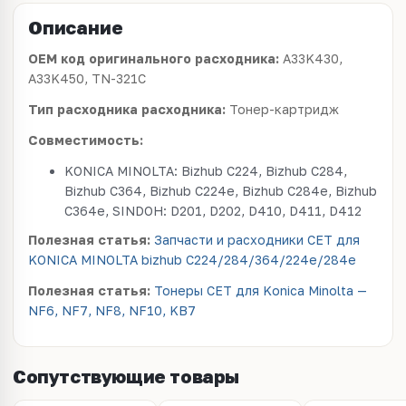
Описание
OEM код оригинального расходника:
A33K430,
A33K450, TN-321C
Тип расходника расходника:
Тонер-картридж
Совместимость:
KONICA MINOLTA: Bizhub C224, Bizhub C284,
Bizhub C364, Bizhub C224e, Bizhub C284e, Bizhub
C364e, SINDOH: D201, D202, D410, D411, D412
Полезная статья:
Запчасти и расходники CET для
KONICA MINOLTA bizhub C224/284/364/224e/284e
Полезная статья:
Тонеры CET для Konica Minolta —
NF6, NF7, NF8, NF10, KB7
Сопутствующие товары