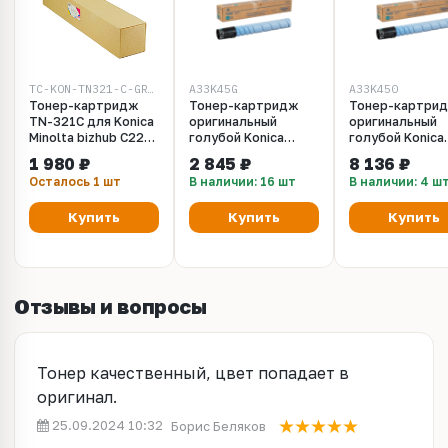
TC-KON-TN321-C-GRFT
A33K45G
A33K450
Тонер-картридж
Тонер-картридж
Тонер-картри
TN-321C для Konica
оригинальный
оригинальный
Minolta bizhub C224,
голубой Konica
голубой Konica
C284, C364 Cyan
Minolta TN-321C для
Minolta TN-321
1 980 ₽
2 845 ₽
8 136 ₽
25K, Grafit
KM bizhub C224,
KM bizhub C224
Осталось 1 шт
В наличии: 16 шт
В наличии: 4 ш
C284, C364. Ресурс
C284, C364. Ре
12 500 страниц.
25000 страниц.
Купить
Купить
Купить
(A33K450G)
(A33K450)
Отзывы и вопросы
Тонер качественный, цвет попадает в
оригинал.
25.09.2024 10:32
Борис Беляков