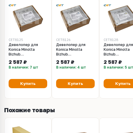
CET8125
CET8126
CET8128
Девелопер для
Девелопер для
Девелопер для
Konica Minolta
Konica Minolta
Konica Minolta
Bizhub
Bizhub
Bizhub
C224/C284/C364/C454/C554/C287
C224/C284/C364/C454/C554
C224/C284/C3
2 587 ₽
2 587 ₽
2 587 ₽
(CET) Black, 210г/
(CET) Cyan, 210г/
(CET) Yellow, 2
В наличии: 7 шт
В наличии: 4 шт
В наличии: 5 ш
пак, 590000 стр.,
пак, 590000 стр.,
пак, 590000 стр
CET8125
CET8126
CET8128
Купить
Купить
Купить
Похожие товары