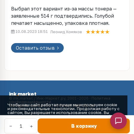
Выбрал этот вариант из-за массы тонера —
заявленные 514 г подтвердились. Голубой
печатает насыщенно, упаковка плотная.
10.08.2023 18:51
Леонид Хомяков
Оставить отзыв
ink
.
market
© ink.market / Инк-Маркет.ру, 2001–2026 ·
Политика
конфиденциальности
Чтобы наш сайт работал лучше мы используем cookie
info@ink-market.ru
·
+7 (495) 565-31-09
и рекомендательные технологии. Продолжая работу с
сайтом, Вы разрешаете использование cookie. Вы
всегда можете отключить файлы cookie в настройках
Вашего браузера.
Принять
−
+
1
В корзину
Главная
Каталог
Избранное
Корзина