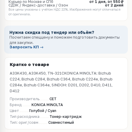
Курьер по Москве и СПб
от 1 дня, от 550 ₽
СДЭК / Яндекс-доставка / Озон
от 2 дней
Все цены указаны с учётом НДС 22%. Изображения могут отличаться
от оригинала.
Нужна скидка под тендер или объём?
Посчитаем спеццену и поможем подготовить документы
для закупки.
Запросить КП →
Кратко о товаре
A33K430, A33K450, TN-321CKONICA MINOLTA: Bizhub
C224, Bizhub C284, Bizhub C364, Bizhub C224e, Bizhub
C284e, Bizhub C364e, SINDOH: D201, D202, D410, D411,
D412
Производитель
CET
Бренд
KONICA MINOLTA
Цвет
Голубой / Cyan
Тип расходника
Тонер-картридж
Тип: ориг/совм
Совместимый