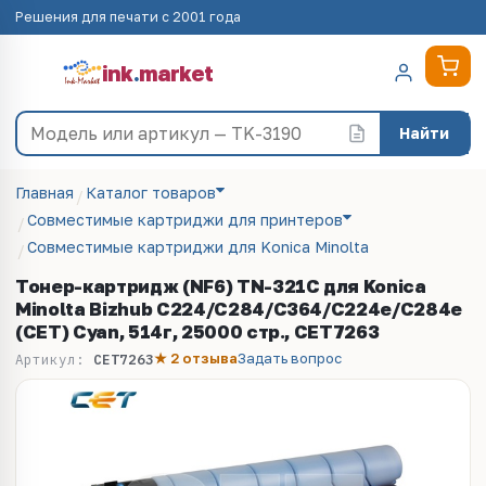
Решения для печати с 2001 года
ink
.
market
Найти
Главная
Каталог товаров
Совместимые картриджи для принтеров
Совместимые картриджи для Konica Minolta
Тонер-картридж (NF6) TN-321C для Konica
Minolta Bizhub C224/C284/C364/C224e/C284e
(CET) Cyan, 514г, 25000 стр., CET7263
★ 2 отзыва
Задать вопрос
Артикул:
CET7263