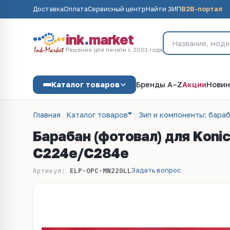
Доставка
Оплата
Сервисный центр
Найти ЗИП
B2B-портал
ink
.
market
Решения для печати с 2001 года
Каталог товаров
Бренды A–Z
Акции
Новин
Главная
Каталог товаров
Зип и компоненты: бараб
Барабан (фотовал) для Konic
C224e/C284e
Задать вопрос
Артикул:
ELP-OPC-MN220LL