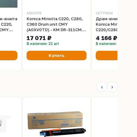
A0XV0TD
CET7983U
ж-юнита
Konica Minolta C220, C280,
Драм-юнит DR-311
 C220,
C360 Drum unit CMY
Konica Minolta Biz
1CMY
(A0XV0TD) - KM DR-311CMY
C220/C280/C360 (C
0XV0RD -
фотобарабан цветной
Black, 100000 стр.,
17 071 ₽
4 166 ₽
CET7983U
В наличии: 21 шт
В наличии: 8 шт
Купить
Купить
‹
›