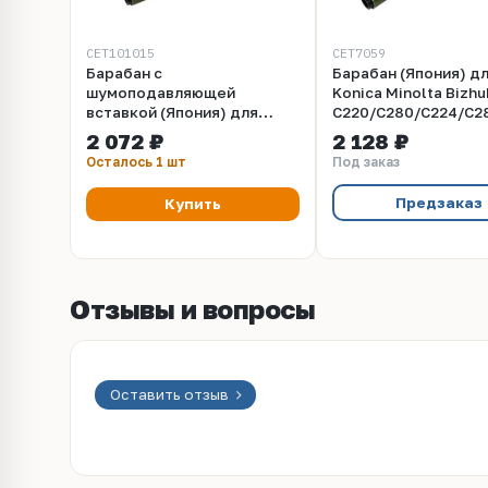
CET101015
CET7059
Барабан с
Барабан (Япония) д
шумоподавляющей
Konica Minolta Bizhu
вставкой (Япония) для
C220/C280/C224/C2
Konica Minolta Bizhub 224e
(CET), 130000 стр.,
2 072 ₽
2 128 ₽
(CET), CET101015
CET7059
Осталось 1 шт
Под заказ
Предзаказ
Купить
Отзывы и вопросы
Оставить отзыв