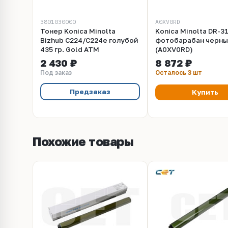
3801030000
A0XV0RD
Тонер Konica Minolta
Konica Minolta DR-3
Bizhub C224/C224e голубой
фотобарабан черны
435 гр. Gold ATM
(A0XV0RD)
2 430 ₽
8 872 ₽
Под заказ
Осталось 3 шт
Предзаказ
Купить
Похожие товары