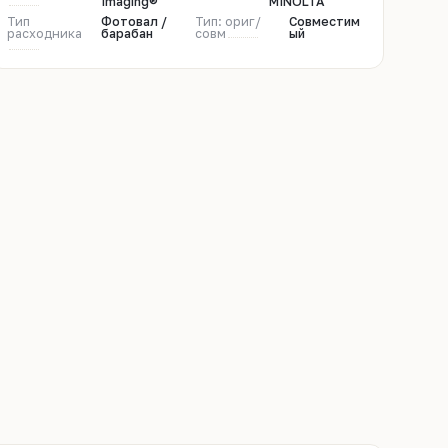
Imaging®
MINOLTA
Тип
Фотовал /
Тип: ориг/
Совместим
расходника
барабан
совм
ый