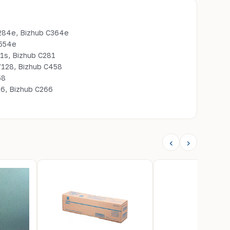
284e, Bizhub C364e
C554e
1s, Bizhub C281
7128, Bizhub C458
58
56, Bizhub C266
‹
›