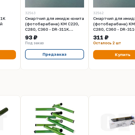
32563
32562
11K
Смартчип для имидж-юнита
Смартчип для имид
й
(фотобарабана) KM C220,
(фотобарабана) KM
C280, C360 - DR-311K
C280, C360 - DR-31
Imaging chip 70к (A0XV0TD
Imaging chip 55к (A
93 ₽
311 ₽
Drum)
DRUM)
Под заказ
Осталось 2 шт
Предзаказ
Купить