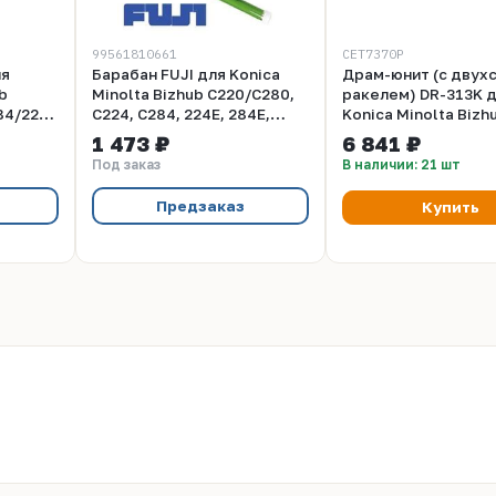
99561810661
CET7370P
ля
Барабан FUJI для Konica
Драм-юнит (c двух
b
Minolta Bizhub C220/C280,
ракелем) DR-313K 
84/224E/284E/C224e/C284e
C224, C284, 224E, 284E,
Konica Minolta Bizh
C224e/C284e
C258/C308/C368 (C
1 473 ₽
6 841 ₽
Black, 150000 стр.,
Под заказ
В наличии: 21 шт
CET7370P
Предзаказ
Купить