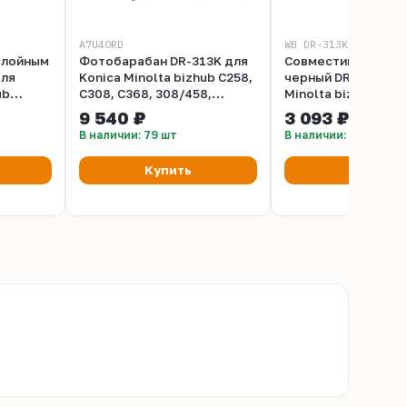
A7U40RD
WB DR-313K
слойным
Фотобарабан DR-313K для
Совместимый фот
для
Konica Minolta bizhub C258,
черный DR-313K дл
ub
C308, C368, 308/458,
Minolta bizhub C258
ET)
черный (A7U40RD)
C368
9 540 ₽
3 093 ₽
В наличии: 79 шт
В наличии: 21 шт
Купить
Купить