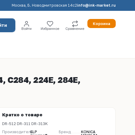
Москва, Б. Новодмитровская 14с2
info@ink-market.ru
Корзина
йти
Войти
Избранное
Сравнение
4, C284, 224E, 284E,
Кратко о товаре
DR-512 DR-311 DR-313K
Производитель
ELP
Бренд
KONICA