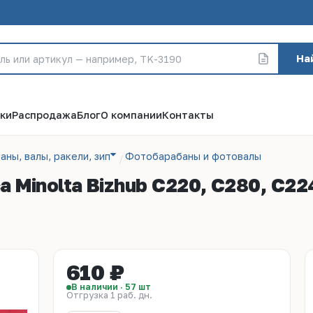
На
ки
Распродажа
Блог
О компании
Контакты
аны, валы, ракели, зип
Фотобарабаны и фотовалы
a Minolta Bizhub C220, C280, C22
610 ₽
В наличии · 57 шт
Отгрузка 1 раб. дн.