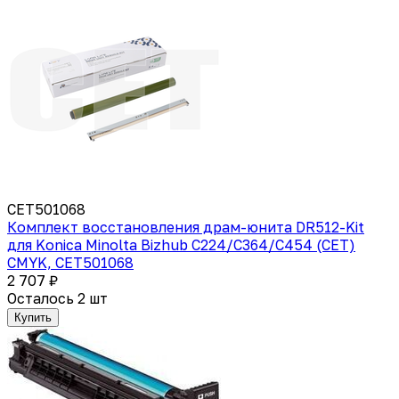
CET501068
Комплект восстановления драм-юнита DR512-Kit
для Konica Minolta Bizhub C224/C364/C454 (CET)
CMYK, CET501068
2 707 ₽
Осталось 2 шт
Купить