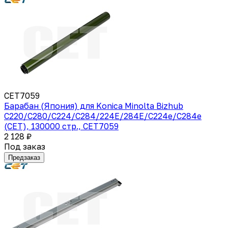
CET7059
Барабан (Япония) для Konica Minolta Bizhub
C220/C280/C224/C284/224E/284E/C224e/C284e
(CET), 130000 стр., CET7059
2 128 ₽
Под заказ
Предзаказ