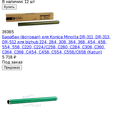
В наличии: 12 шт
Купить
39385
Барабан (фотовал) для Konica Minolta DR-311, DR-313,
DR-512 для bizhub 224, 284, 308, 364, 368, 454, 458,
554, 558, С220, C224/C258, С280, C284, C308, С360,
C364, C368, C454, C458, C554, C558/C658 (Katun)
5 718 ₽
Под заказ
Предзаказ