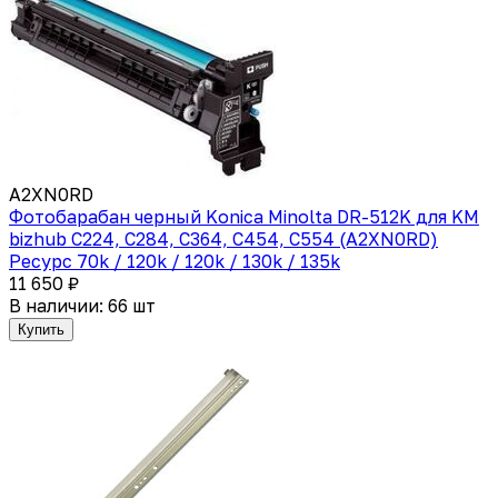
A2XN0RD
Фотобарабан черный Konica Minolta DR-512K для KM
bizhub C224, C284, C364, C454, C554 (A2XN0RD)
Ресурс 70k / 120k / 120k / 130k / 135k
11 650 ₽
В наличии: 66 шт
Купить