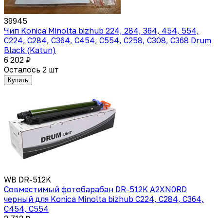
39945
Чип Konica Minolta bizhub 224, 284, 364, 454, 554,
C224, C284, C364, C454, C554, C258, C308, C368 Drum
Black (Katun)
6 202 ₽
Осталось 2 шт
Купить
WB DR-512K
Совместимый фотобарабан DR-512K A2XN0RD
черный для Konica Minolta bizhub C224, C284, C364,
C454, C554