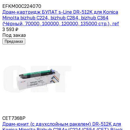
EFKM00C224070
Драм-картридж БУЛАТ s-Line DR-512K для Konica
Minolta bizhub C224, bizhub C284, bizhub C364
(Чёрный, 70000, 100000, 120000, 135000 стр.), ref
3 593 ₽
Под заказ
Предзаказ
CET7368P
Драм-юнит (c двухслойным ракелем) DR-512K для
Konica Minolta Bizhub C284e/C224/C554 (CET) Black,