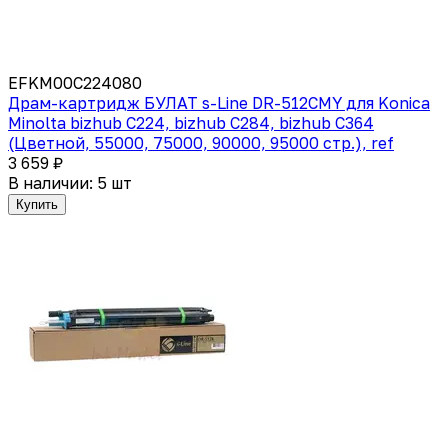
EFKM00C224080
Драм-картридж БУЛАТ s-Line DR-512CMY для Konica
Minolta bizhub C224, bizhub C284, bizhub C364
(Цветной, 55000, 75000, 90000, 95000 стр.), ref
3 659 ₽
В наличии: 5 шт
Купить