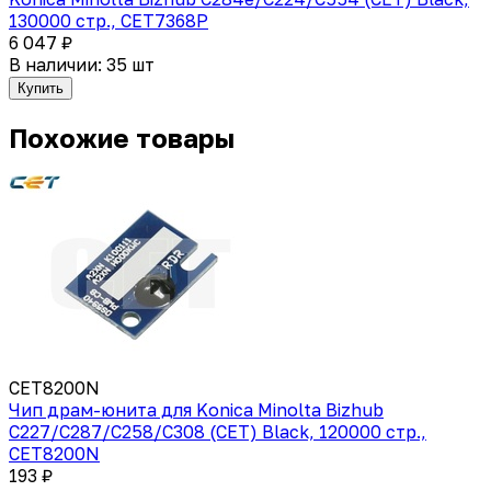
130000 стр., CET7368P
6 047 ₽
В наличии: 35 шт
Купить
Похожие товары
CET8200N
Чип драм-юнита для Konica Minolta Bizhub
C227/C287/C258/C308 (CET) Black, 120000 стр.,
CET8200N
193 ₽