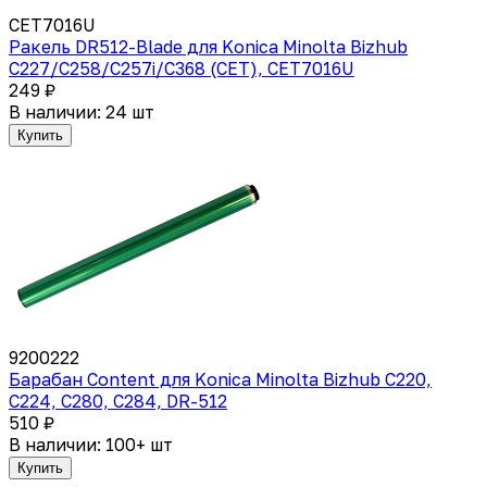
CET7016U
Ракель DR512-Blade для Konica Minolta Bizhub
C227/C258/C257i/C368 (CET), CET7016U
249 ₽
В наличии: 24 шт
Купить
9200222
Барабан Content для Konica Minolta Bizhub С220,
C224, С280, C284, DR-512
510 ₽
В наличии: 100+ шт
Купить