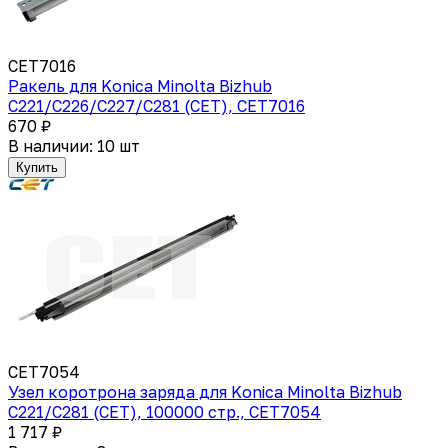
CET7016
Ракель для Konica Minolta Bizhub
C221/C226/C227/C281 (CET), CET7016
670 ₽
В наличии: 10 шт
Купить
CET7054
Узел коротрона заряда для Konica Minolta Bizhub
C221/C281 (CET), 100000 стр., CET7054
1 717 ₽