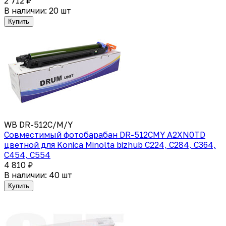
2 712 ₽
В наличии: 20 шт
Купить
WB DR-512C/M/Y
Совместимый фотобарабан DR-512CMY A2XN0TD
цветной для Konica Minolta bizhub C224, C284, C364,
C454, C554
4 810 ₽
В наличии: 40 шт
Купить