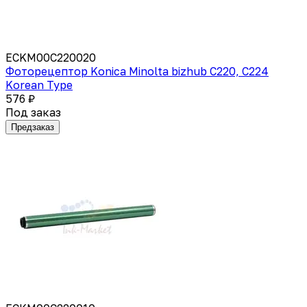
ECKM00C220020
Фоторецептор Konica Minolta bizhub C220, C224
Korean Type
576 ₽
Под заказ
Предзаказ