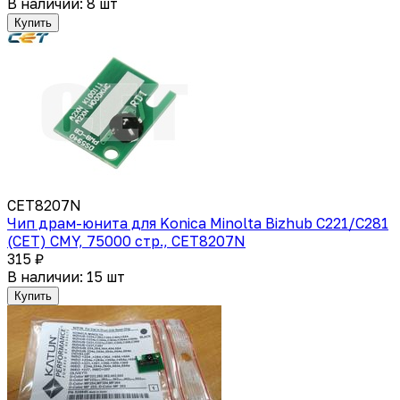
В наличии: 8 шт
Купить
CET8207N
Чип драм-юнита для Konica Minolta Bizhub C221/C281
(CET) CMY, 75000 стр., CET8207N
315 ₽
В наличии: 15 шт
Купить