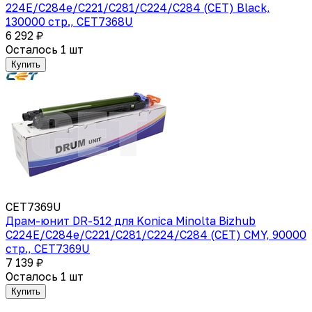
224E/C284e/C221/C281/C224/C284 (CET) Black,
130000 стр., CET7368U
6 292 ₽
Осталось 1 шт
Купить
CET7369U
Драм-юнит DR-512 для Konica Minolta Bizhub
C224E/C284e/C221/C281/C224/C284 (CET) CMY, 90000
стр., CET7369U
7 139 ₽
Осталось 1 шт
Купить