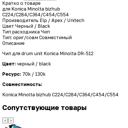
Кратко о товаре
для Konica Minolta bizhub
C224/C284/C364/C454/C554
Производитель
Elp / Apex / Unitech
Цвет
Черный / Black
Тип расходника
Чип
Тип: ориг/совм
Совместимый
Описание
Чип для drum unit Konica Minolta DR-512
Цвет:
черный / black
Ресурс:
70k / 130k
Совместимость:
Konica Minolta bizhub C224/C284/C364/C454/C554
Сопутствующие товары
‹
›