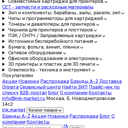
Совместимые картриджи для принтеров
CET - запчасти и расходные материалы
Зип и компоненты: барабаны, валы, ракели, зип
Чипы и программаторы для картриджей
Тонеры и девелоперы для принтеров
Чернила для принтеров и плоттеров
ПЗК / СНПЧ / Заправляемые картриджи
Источники бесперебойного питания
Бумага, фольга, винил, пленки
Сетевое оборудование
Офисное оборудование и электроника
3D принтеры и пластик для 3D печати
Greenworks - техника и инструмент
Покупателям
Акции
Новинки
Распродажа
Бренды A–Z
Доставка
Оплата
Сервисный центр
Найти ЗИП
Прайс-чек по
списку
B2B-портал
Блог
О компании
Контакты
info@ink-market.ru
Москва, Б. Новодмитровская
14с2
ink
.
market
Каталог товаров
Бренды A–Z
Акции
Новинки
Распродажа
Блог
О
компании
Контакты