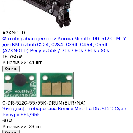
A2XN0TD
Фотобарабан цветной Konica Minolta DR-512 C, M, Y
для KM bizhub C224, C284, C364, C454, C554
(A2XN0TD) Ресурс 55k / 75k / 90k / 95k / 95k
18 785 ₽
В наличии: 41 шт
Купить
C-DR-512C-55/95K-DRUM(EUR/NA)
Чип для фотобарабана Konica Minolta DR-512C. Cyan.
Ресурс 55k/95k
60 ₽
В наличии: 23 шт
Купить