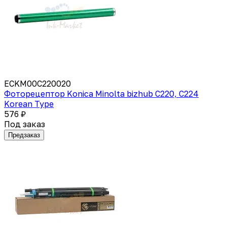
ECKM00C220020
Фоторецептор Konica Minolta bizhub C220, C224
Korean Type
576 ₽
Под заказ
Предзаказ