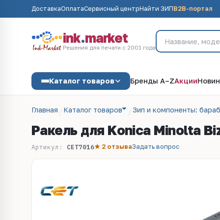
Доставка
Оплата
Сервисный центр
Найти ЗИП
B2B-портал
ink
.
market
Решения для печати с 2001 года
Каталог товаров
Бренды A–Z
Акции
Новин
Главная
Каталог товаров
Зип и компоненты: бараб
Ракель для Konica Minolta 
★ 2 отзыва
Задать вопрос
Артикул:
CET7016