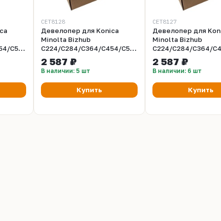
CET8128
CET8127
ca
Девелопер для Konica
Девелопер для Kon
Minolta Bizhub
Minolta Bizhub
54/C554
C224/C284/C364/C454/C554
C224/C284/C364/C
,
(CET) Yellow, 210г/пак,
(CET) Magenta, 210г
2 587 ₽
2 587 ₽
26
590000 стр., CET8128
590000 стр., CET81
В наличии: 5 шт
В наличии: 6 шт
Купить
Купить