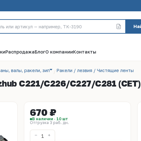
На
ки
Распродажа
Блог
О компании
Контакты
аны, валы, ракели, зип
Ракели / лезвия / Чистящие ленты
Bizhub C221/C226/C227/C281 (CET
670 ₽
В наличии · 10 шт
Отгрузка 3 раб. дн.