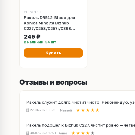
CET7016U
Ракель DR512-Blade для
Konica Minolta Bizhub
C227/C258/C257i/C368
(CET), CET7016U
245 ₽
В наличии: 34 шт
Купить
Отзывы и вопросы
Ракель служит долго, чистит чисто. Рекомендую, уз
22.04.2026 05:38
Матвей
Ракель подошёл к Bizhub C227, чистит ровно — четвё
30.07.2023 17:21
Анна