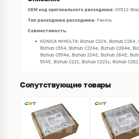
OEM код оригинального расходника:
DR512-Bla
Тип расходника расходника:
Ракель
Совместимость:
KONICA MINOLTA: Bizhub C224, Bizhub C284, 
Bizhub C554, Bizhub C224e, Bizhub C284e, Bi
Bizhub C554e, Bizhub 224E, Bizhub 284E, Biz
554E, Bizhub C221, Bizhub C221s, Bizhub C281
Сопутствующие товары