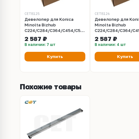
CET8125
CET8126
Девелопер для Konica
Девелопер для Koni
Minolta Bizhub
Minolta Bizhub
C224/C284/C364/C454/C554/C287
C224/C284/C364/C4
(CET) Black, 210г/пак,
(CET) Cyan, 210г/пак
2 587 ₽
2 587 ₽
590000 стр., CET8125
590000 стр., CET81
В наличии: 7 шт
В наличии: 4 шт
Купить
Купить
Похожие товары