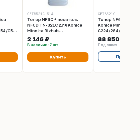
CET8521C-514
CET8521C
ica
Тонер NF6C + носитель
Тонер NF6C TN-321
NF6D TN-321C для Konica
Konica Minolta Biz
454/C554
Minolta Bizhub
C224/284/364 (CET)
/пак,
C224/284/364 (CET) Cyan,
20кг/мешок, (унив.)
2 146 ₽
88 850 ₽
27
514г/бут, CET8521C-514
CET8521C
В наличии: 7 шт
Под заказ
Предзака
Купить