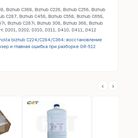
8, Bizhub C368, Bizhub C226, Bizhub C256, Bizhub
ub C287, Bizhub C458, Bizhub C558, Bizhub C658,
57i, Bizhub C287i, Bizhub 308, Bizhub 368, Bizhub
hub 558, SINDOH: D201, D202, D310, D311, D410, D411, D412
inolta bizhub C224/C284/C364: восстановление
зер и главная ошибка при разборке DR-512
‹
›