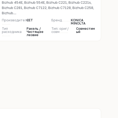
Bizhub 454E, Bizhub 554E, Bizhub C221, Bizhub C221s,
Bizhub C281, Bizhub C7122, Bizhub C7128, Bizhub C258,
Bizhub...
Производитель
CET
Бренд
KONICA
MINOLTA
Тип
Ракель /
Тип: ориг/
Совместим
расходника
Чистящее
совм
ый
лезвие