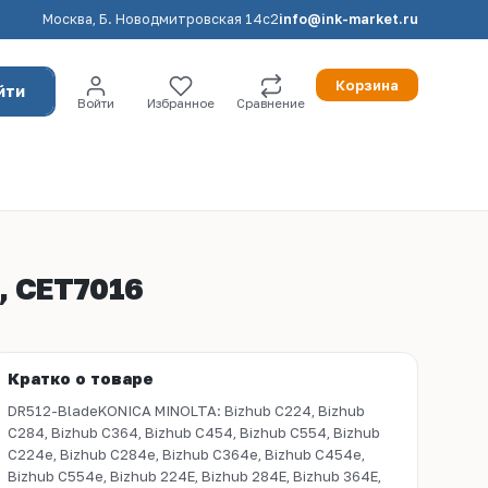
Москва, Б. Новодмитровская 14с2
info@ink-market.ru
Корзина
йти
Войти
Избранное
Сравнение
), CET7016
Кратко о товаре
DR512-BladeKONICA MINOLTA: Bizhub C224, Bizhub
C284, Bizhub C364, Bizhub C454, Bizhub C554, Bizhub
C224e, Bizhub C284e, Bizhub C364e, Bizhub C454e,
Bizhub C554e, Bizhub 224E, Bizhub 284E, Bizhub 364E,