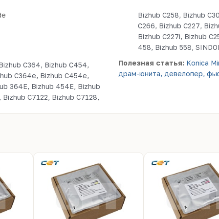
de
Bizhub C258, Bizhub C30
C266, Bizhub C227, Bizh
Bizhub C227i, Bizhub C2
458, Biz
Полезная статья:
Konica M
Bizhub C364, Bizhub C454,
драм-юнита, девелопер, фью
zhub C364e, Bizhub C454e,
hub 364E, Bizhub 454E, Bizhub
, Bizhub C7122, Bizhub C7128,