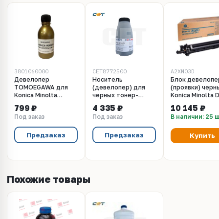
3801060000
CET8772500
A2XN03D
Девелопер
Носитель
Блок девелопе
TOMOEGAWA для
(девелопер) для
(проявки) черн
Konica Minolta
черных тонер-
Konica Minolta 
Bizhub C224, C224e,
картриджей NF5D
512K для KM bi
799 ₽
4 335 ₽
10 145 ₽
CAR-A. 80 грамм.
для Konica Minolta
C224, C284, C3
Под заказ
Под заказ
В наличии: 25 
Gold ATM
Bizhub
C454, C554
C220/280/360
(A2XN03D)
(Japan), 500г/бут,
Предзаказ
Предзаказ
Купить
CET8772500
Похожие товары