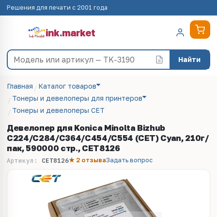
Решения для печати с 2001 года
ink
.
market
Найти
Главная
Каталог товаров
Тонеры и девелоперы для принтеров
Тонеры и девелоперы CET
Девелопер для Konica Minolta Bizhub
C224/C284/C364/C454/C554 (CET) Cyan, 210г/
пак, 590000 стр., CET8126
★ 2 отзыва
Задать вопрос
Артикул:
CET8126