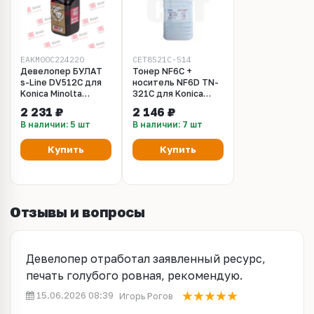
EAKM00C224220
CET8521C-514
Девелопер БУЛАТ
Тонер NF6C +
s-Line DV512C для
носитель NF6D TN-
Konica Minolta
321C для Konica
bizhub C224
Minolta Bizhub
2 231 ₽
2 146 ₽
(Голубой, банка 230
C224/284/364
В наличии: 5 шт
В наличии: 7 шт
г)
(CET) Cyan, 514г/
бут, CET8521C-514
Купить
Купить
Отзывы и вопросы
Девелопер отработал заявленный ресурс,
печать голубого ровная, рекомендую.
15.06.2026 08:39
Игорь Рогов