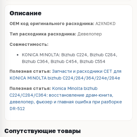
Описание
OEM код оригинального расходника:
A2XN0KD
Тип расходника расходника:
Девелопер
Совместимость:
KONICA MINOLTA: Bizhub C224, Bizhub C284,
Bizhub C364, Bizhub C454, Bizhub C554
Полезная статья:
Запчасти и расходники CET для
KONICA MINOLTA bizhub C224/284/364/224e/284e
Полезная статья:
Konica Minolta bizhub
C224/C284/C364: восстановление драм-юнита,
девелопер, фьюзер и главная ошибка при разборке
DR-512
Сопутствующие товары