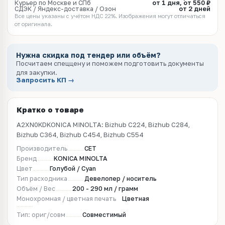
Курьер по Москве и СПб
от 1 дня, от 550 ₽
СДЭК / Яндекс-доставка / Озон
от 2 дней
Все цены указаны с учётом НДС 22%. Изображения могут отличаться
от оригинала.
Нужна скидка под тендер или объём?
Посчитаем спеццену и поможем подготовить документы
для закупки.
Запросить КП →
Кратко о товаре
A2XN0KDKONICA MINOLTA: Bizhub C224, Bizhub C284,
Bizhub C364, Bizhub C454, Bizhub C554
Производитель
CET
Бренд
KONICA MINOLTA
Цвет
Голубой / Cyan
Тип расходника
Девелопер / носитель
Объём / Вес
200 - 290 мл / грамм
Монохромная / цветная печать
Цветная
Тип: ориг/совм
Совместимый