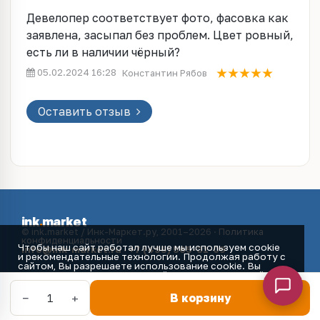
Девелопер соответствует фото, фасовка как
заявлена, засыпал без проблем. Цвет ровный,
есть ли в наличии чёрный?
05.02.2024 16:28
Константин Рябов
Оставить отзыв
ink
.
market
© ink.market / Инк-Маркет.ру, 2001–2026 ·
Политика
конфиденциальности
Чтобы наш сайт работал лучше мы используем cookie
info@ink-market.ru
·
+7 (495) 565-31-09
и рекомендательные технологии. Продолжая работу с
сайтом, Вы разрешаете использование cookie. Вы
всегда можете отключить файлы cookie в настройках
Вашего браузера.
Принять
−
+
1
В корзину
Главная
Каталог
Избранное
Корзина