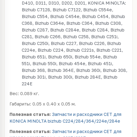
D410, D311, D310, D202, D201, KONICA MINOLTA:
Bizhub C7128, Bizhub C7122, Bizhub C554e,
Bizhub C554, Bizhub C454e, Bizhub C454, Bizhub
C368, Bizhub C364e, Bizhub C364, Bizhub C308,
Bizhub C287, Bizhub C284e, Bizhub C284, Bizhub
C281, Bizhub C266, Bizhub C258, Bizhub C251i,
Bizhub C250i, Bizhub C227, Bizhub C226, Bizhub
C224e, Bizhub C224, Bizhub C221s, Bizhub C221,
Bizhub 651i, Bizhub 650i, Bizhub 554e, Bizhub
551i, Bizhub 550i, Bizhub 454e, Bizhub 451i,
Bizhub 368, Bizhub 364E, Bizhub 360i, Bizhub 308,
Bizhub 301i, Bizhub 300i, Bizhub 284E, Bizhub
224E
Вес: 0.089 кг.
Габариты: 0.05 x 0.40 x 0.05 м.
Полезная статья:
Запчасти и расходники CET для
KONICA MINOLTA bizhub C224/284/364/224e/284e
Полезная статья:
Запчасти и расходники CET для