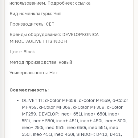
использованием. Подробнее: ссылка
Вид номенклатуры: Чип
Производитель: CET
Бренды оборудования: DEVELOPKONICA
MINOLTAOLIVETTISINDOH
Цвет: Black
Метод производства: новый
Универсальность: Нет
Совместимость:
OLIVETTI: d-Color MF659, d-Color MF559, d-Color
MF459, d-Color MF369, d-Color MF309, d-Color
MF259, DEVELOP: ineo+ 651i, ineo+ 650i, ineo+
551i, ineo+ 550i, ineo+ 451i, ineo+ 450i, ineo+ 300i,
ineo+ 250i, ineo 651i, ineo 650i, ineo 551i, ineo
550i, ineo 451i, ineo 450i, SINDOH: D412, D411,