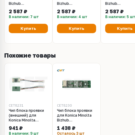
Bizhub
Bizhub
Bizhub
C224/C284/C364/C454/C554/C287
C224/C284/C364/C454/C554
C224/C284/C3
2 587 ₽
2 587 ₽
2 587 ₽
(CET) Black, 210г/
(CET) Cyan, 210г/
(CET) Yellow, 2
В наличии: 7 шт
В наличии: 4 шт
В наличии: 5 ш
пак, 590000 стр.,
пак, 590000 стр.,
пак, 590000 стр
CET8125
CET8126
CET8128
Купить
Купить
Купить
Похожие товары
CET8231
CET8230
Чип блока проявки
Чип блока проявки
(внешний) для
для Konica Minolta
Konica Minolta
Bizhub
Bizhub
C220/C280/C224/C284/224E/284E/C22
941 ₽
1 438 ₽
C224/227/360/458/250i/360i/450i
(CET) CMYK, (WW),
В наличии: 9 шт
Осталось 3 шт
(CET) CMYK, (WW),
CET8230