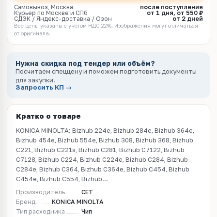
Самовывоз, Москва
после поступления
Курьер по Москве и СПб
от 1 дня, от 550 ₽
СДЭК / Яндекс-доставка / Озон
от 2 дней
Все цены указаны с учётом НДС 22%. Изображения могут отличаться
от оригинала.
Нужна скидка под тендер или объём?
Посчитаем спеццену и поможем подготовить документы
для закупки.
Запросить КП →
Кратко о товаре
KONICA MINOLTA: Bizhub 224e, Bizhub 284e, Bizhub 364e,
Bizhub 454e, Bizhub 554e, Bizhub 308, Bizhub 368, Bizhub
C221, Bizhub C221s, Bizhub C281, Bizhub C7122, Bizhub
C7128, Bizhub C224, Bizhub C224e, Bizhub C284, Bizhub
C284e, Bizhub C364, Bizhub C364e, Bizhub C454, Bizhub
C454e, Bizhub C554, Bizhub...
Производитель
CET
Бренд
KONICA MINOLTA
Тип расходника
Чип