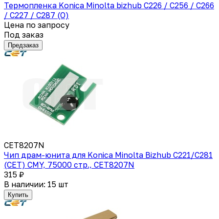
Термопленка Konica Minolta bizhub C226 / C256 / C266
/ C227 / C287 (O)
Цена по запросу
Под заказ
Предзаказ
CET8207N
Чип драм-юнита для Konica Minolta Bizhub C221/C281
(CET) CMY, 75000 стр., CET8207N
315 ₽
В наличии: 15 шт
Купить