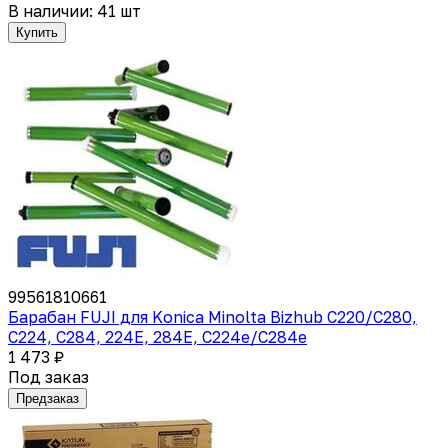
В наличии: 41 шт
Купить
99561810661
Барабан FUJI для Konica Minolta Bizhub C220/C280,
C224, C284, 224E, 284E, C224e/C284e
1 473 ₽
Под заказ
Предзаказ