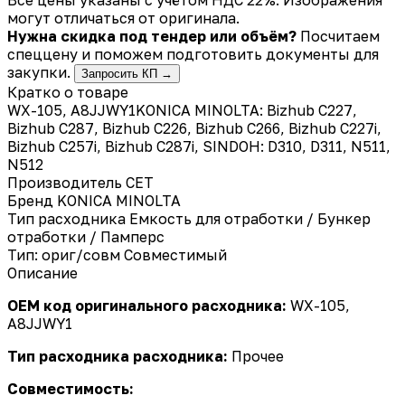
могут отличаться от оригинала.
Нужна скидка под тендер или объём?
Посчитаем
спеццену и поможем подготовить документы для
закупки.
Запросить КП →
Кратко о товаре
WX-105, A8JJWY1KONICA MINOLTA: Bizhub C227,
Bizhub C287, Bizhub C226, Bizhub C266, Bizhub C227i,
Bizhub C257i, Bizhub C287i, SINDOH: D310, D311, N511,
N512
Производитель
CET
Бренд
KONICA MINOLTA
Тип расходника
Емкость для отработки / Бункер
отработки / Памперс
Тип: ориг/совм
Совместимый
Описание
OEM код оригинального расходника:
WX-105,
A8JJWY1
Тип расходника расходника:
Прочее
Совместимость: