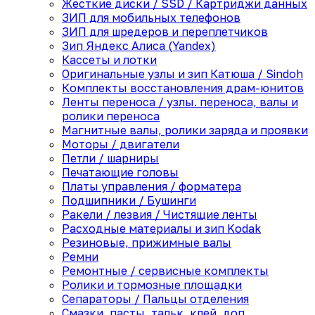
Жесткие диски / SSD / Картриджи данных
ЗИП для мобильных телефонов
ЗИП для шредеров и переплетчиков
Зип Яндекс Алиса (Yandex)
Кассеты и лотки
Оригинальные узлы и зип Катюша / Sindoh
Комплекты восстановления драм-юнитов
Ленты переноса / узлы. переноса, валы и
ролики переноса
Магнитные валы, ролики заряда и проявки
Моторы / двигатели
Петли / шарниры
Печатающие головы
Платы управления / форматера
Подшипники / Бушинги
Ракели / лезвия / Чистящие ленты
Расходные материалы и зип Kodak
Резиновые, прижимные валы
Ремни
Ремонтные / сервисные комплекты
Ролики и тормозные площадки
Сепараторы / Пальцы отделения
Смазки, пасты, тальк, клей, доп.