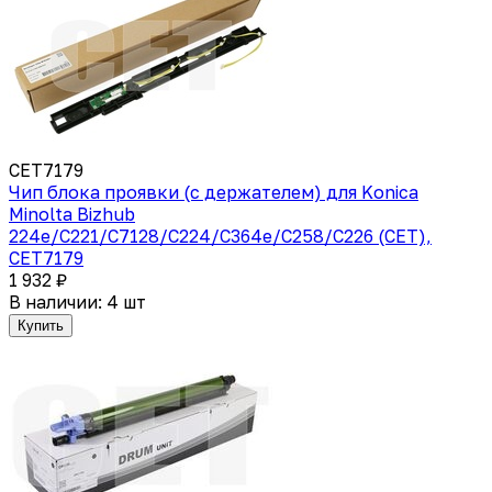
CET7179
Чип блока проявки (с держателем) для Konica
Minolta Bizhub
224e/C221/C7128/C224/C364e/C258/C226 (CET),
CET7179
1 932 ₽
В наличии: 4 шт
Купить