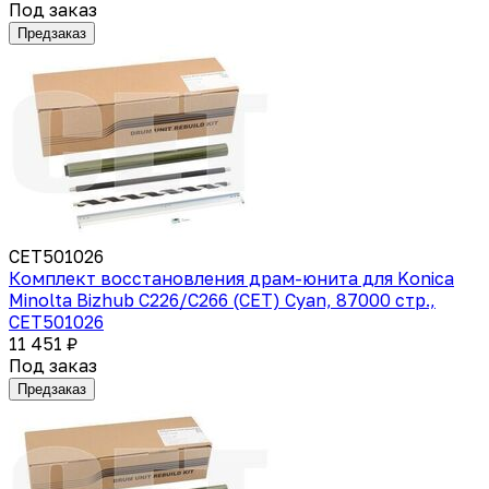
Под заказ
Предзаказ
CET501026
Комплект восстановления драм-юнита для Konica
Minolta Bizhub C226/C266 (CET) Cyan, 87000 стр.,
CET501026
11 451 ₽
Под заказ
Предзаказ