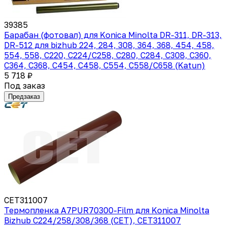
39385
Барабан (фотовал) для Konica Minolta DR-311, DR-313,
DR-512 для bizhub 224, 284, 308, 364, 368, 454, 458,
554, 558, С220, C224/C258, С280, C284, C308, С360,
C364, C368, C454, C458, C554, C558/C658 (Katun)
5 718 ₽
Под заказ
Предзаказ
CET311007
Термопленка A7PUR70300-Film для Konica Minolta
Bizhub C224/258/308/368 (CET), CET311007