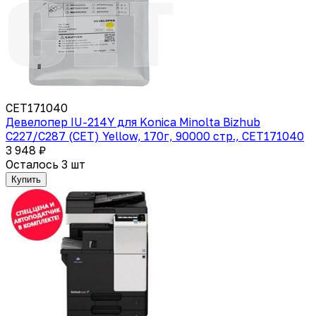
CET171040
Девелопер IU-214Y для Konica Minolta Bizhub
C227/C287 (CET) Yellow, 170г, 90000 стр., CET171040
3 948 ₽
Осталось 3 шт
Купить