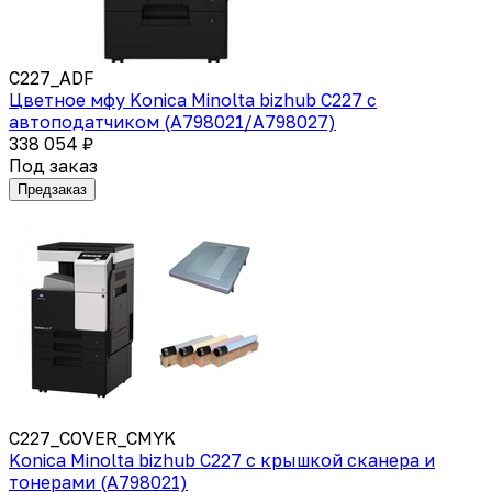
C227_ADF
Цветное мфу Konica Minolta bizhub C227 с
автоподатчиком (A798021/A798027)
338 054 ₽
Под заказ
Предзаказ
C227_COVER_CMYK
Konica Minolta bizhub C227 с крышкой сканера и
тонерами (A798021)