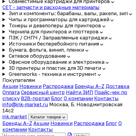
Совместимые картриджи для принтеров
CET - запчасти и расходные материалы
Зип и компоненты: барабаны, валы, ракели, зип
Чипы и программаторы для картриджей
Тонеры и девелоперы для принтеров
Чернила для принтеров и плоттеров
ПЗК / СНПЧ / Заправляемые картриджи
Источники бесперебойного питания
Бумага, фольга, винил, пленки
Сетевое оборудование
Офисное оборудование и электроника
3D принтеры и пластик для 3D печати
Greenworks - техника и инструмент
Покупателям
Акции
Новинки
Распродажа
Бренды A–Z
Доставка
Оплата
Сервисный центр
Найти ЗИП
Прайс-чек по
списку
B2B-портал
Блог
О компании
Контакты
info@ink-market.ru
Москва, Б. Новодмитровская
14с2
ink
.
market
Каталог товаров
Бренды A–Z
Акции
Новинки
Распродажа
Блог
О
компании
Контакты