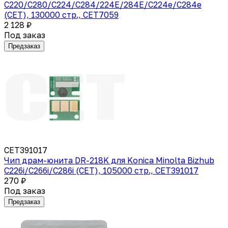
C220/C280/C224/C284/224E/284E/C224e/C284e
(CET), 130000 стр., CET7059
2 128 ₽
Под заказ
Предзаказ
CET391017
Чип драм-юнита DR-218K для Konica Minolta Bizhub
C226i/C266i/C286i (CET), 105000 стр., CET391017
270 ₽
Под заказ
Предзаказ