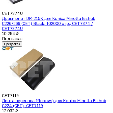
CET7374U
Драм-юнит DR-215K для Konica Minolta Bizhub
C226/266 (CET) Black, 102000 стр., CET7374 /
CET7374U
10 254 ₽
Под заказ
Предзаказ
CET7119
Лента переноса (Япония) для Konica Minolta Bizhub
C224 (CET), CET7119
12 032 ₽