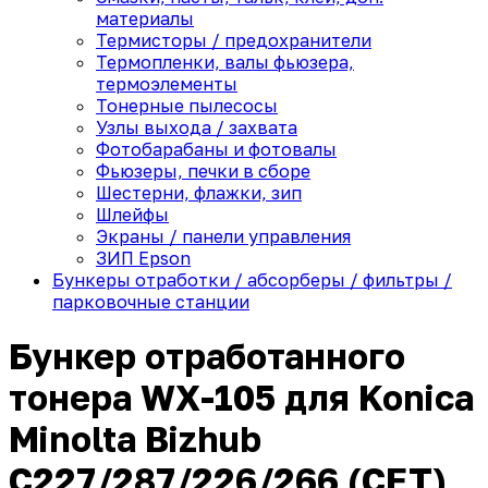
материалы
Термисторы / предохранители
Термопленки, валы фьюзера,
термоэлементы
Тонерные пылесосы
Узлы выхода / захвата
Фотобарабаны и фотовалы
Фьюзеры, печки в сборе
Шестерни, флажки, зип
Шлейфы
Экраны / панели управления
ЗИП Epson
Бункеры отработки / абсорберы / фильтры /
парковочные станции
Бункер отработанного
тонера WX-105 для Konica
Minolta Bizhub
C227/287/226/266 (CET),