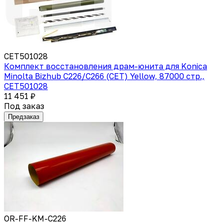
CET501028
Комплект восстановления драм-юнита для Konica
Minolta Bizhub C226/C266 (CET) Yellow, 87000 стр.,
CET501028
11 451 ₽
Под заказ
Предзаказ
OR-FF-KM-C226