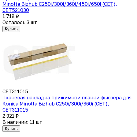
Minolta Bizhub C250i/300i/360i/450i/650i (CET),
CET521030
1 718 ₽
Осталось 3 шт
Купить
CET311015
Тканевая накладка прижимной планки фьюзера для
Konica Minolta Bizhub C250i/300i/360i (CET),
CET311015
2 921 ₽
В наличии: 11 шт
Купить