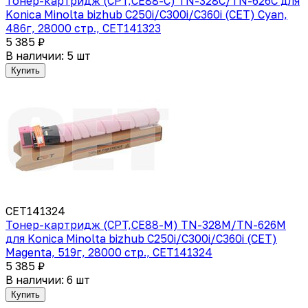
Тонер-картридж (CPT,CE88-C) TN-328C/TN-626C для
Konica Minolta bizhub C250i/C300i/C360i (CET) Cyan,
486г, 28000 стр., CET141323
5 385 ₽
В наличии: 5 шт
Купить
CET141324
Тонер-картридж (CPT,CE88-M) TN-328M/TN-626M
для Konica Minolta bizhub C250i/C300i/C360i (CET)
Magenta, 519г, 28000 стр., CET141324
5 385 ₽
В наличии: 6 шт
Купить