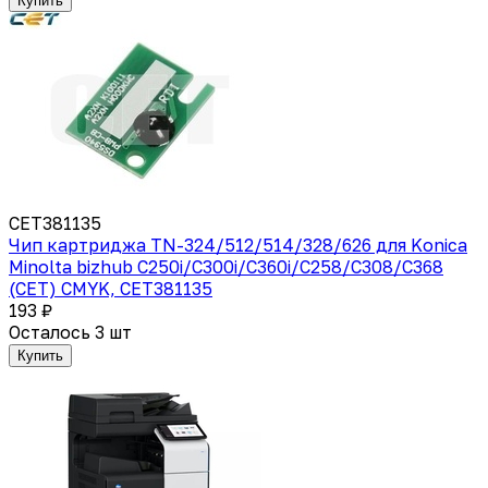
Купить
CET381135
Чип картриджа TN-324/512/514/328/626 для Konica
Minolta bizhub C250i/C300i/C360i/C258/C308/C368
(CET) CMYK, CET381135
193 ₽
Осталось 3 шт
Купить