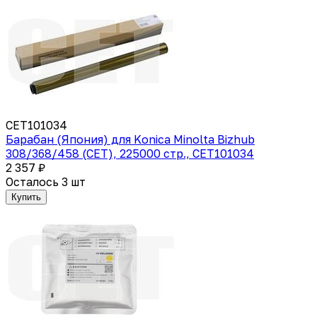
CET101034
Барабан (Япония) для Konica Minolta Bizhub
308/368/458 (CET), 225000 стр., CET101034
2 357 ₽
Осталось 3 шт
Купить