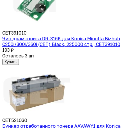
CET391010
Чип драм-юнита DR-316K для Konica Minolta Bizhub
C250i/300i/360i (CET) Black, 225000 стр., CET391010
193 ₽
Осталось 3 шт
Купить
CET521030
Бункер отработанного тонера AAVAWY1 для Konica