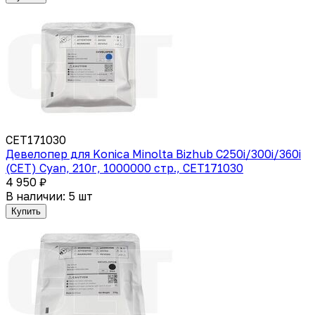
CET171030
Девелопер для Konica Minolta Bizhub C250i/300i/360i
(CET) Cyan, 210г, 1000000 стр., CET171030
4 950 ₽
В наличии: 5 шт
Купить