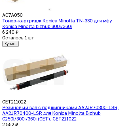
AC7A050
Тонер-картридж Konica Minolta TN-330 для мфу
Konica Minolta bizhub 300i/360i
6 240 ₽
Осталось 1 шт
Купить
CET211022
Резиновый вал с подшипниками AA2JR70300-LSR,
AA2JR70400-LSR для Konica Minolta Bizhub
C250i/300i/360i (CET), CET211022
2 552 ₽