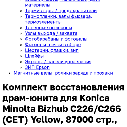
материалы
Термисторы / предохранители
Термопленки, валы фьюзера,
термоэлементы
Тонерные пылесосы
Узлы выхода / захвата
Фотобарабаны и фотовалы
Фьюзеры, печки в сборе
Шестерни, флажки, зип
Шлейфы
Экраны / панели управления
ЗИП Epson
Магнитные валы, ролики заряда и проявки
Комплект восстановления
драм-юнита для Konica
Minolta Bizhub C226/C266
(CET) Yellow, 87000 стр.,