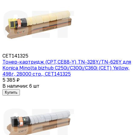
CET141325
Тонер-картридж (CPT,CE88-Y) TN-328Y/TN-626Y для
Konica Minolta bizhub C250i/C300i/C360i (CET) Yellow,
498г, 28000 стр., CET141325
5 385 ₽
В наличии: 6 шт
Купить