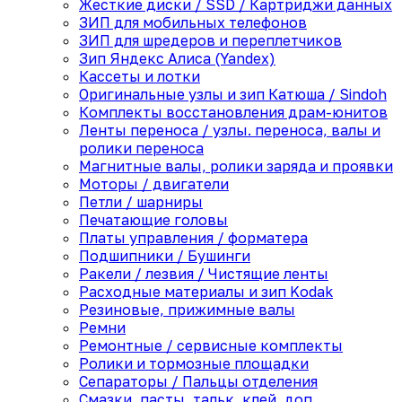
Жесткие диски / SSD / Картриджи данных
ЗИП для мобильных телефонов
ЗИП для шредеров и переплетчиков
Зип Яндекс Алиса (Yandex)
Кассеты и лотки
Оригинальные узлы и зип Катюша / Sindoh
Комплекты восстановления драм-юнитов
Ленты переноса / узлы. переноса, валы и
ролики переноса
Магнитные валы, ролики заряда и проявки
Моторы / двигатели
Петли / шарниры
Печатающие головы
Платы управления / форматера
Подшипники / Бушинги
Ракели / лезвия / Чистящие ленты
Расходные материалы и зип Kodak
Резиновые, прижимные валы
Ремни
Ремонтные / сервисные комплекты
Ролики и тормозные площадки
Сепараторы / Пальцы отделения
Смазки, пасты, тальк, клей, доп.