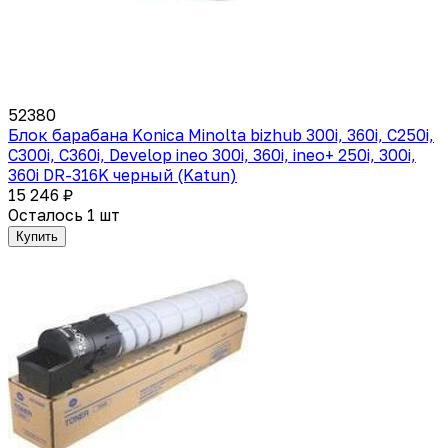
52380
Блок барабана Konica Minolta bizhub 300i, 360i, C250i,
C300i, C360i, Develop ineo 300i, 360i, ineo+ 250i, 300i,
360i DR-316K черный (Katun)
15 246 ₽
Осталось 1 шт
Купить