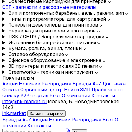
Совместимые картриджи для принтеров
CET - запчасти и расходные материалы
Зип и компоненты: барабаны, валы, ракели, зип
Чипы и программаторы для картриджей
Тонеры и девелоперы для принтеров
Чернила для принтеров и плоттеров
ПЗК / СНПЧ / Заправляемые картриджи
Источники бесперебойного питания
Бумага, фольга, винил, пленки
Сетевое оборудование
Офисное оборудование и электроника
3D принтеры и пластик для 3D печати
Greenworks - техника и инструмент
Покупателям
Акции
Новинки
Распродажа
Бренды A–Z
Доставка
Оплата
Сервисный центр
Найти ЗИП
Прайс-чек по
списку
B2B-портал
Блог
О компании
Контакты
info@ink-market.ru
Москва, Б. Новодмитровская
14с2
ink
.
market
Каталог товаров
Бренды A–Z
Акции
Новинки
Распродажа
Блог
О
компании
Контакты