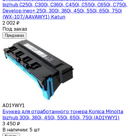
bizhub C250i, C300i, C360i, C450i, C550i, C650i, C750i,
Develop ineo+ 250i, 300i, 360i, 450i, 550i, 650i, 750i
(WX-107/AAVAWY1) Katun
2 002 ₽
Под заказ
Предзаказ
AD1YWY1
Бункер для отработанного тонера Konica Minolta
bizhub 300i, 360i, 450i, 550i, 650i, 750i (AD1YWY1)
3 450 ₽
В наличии: 5 шт