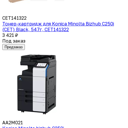
CET141322
Тонер-картридж для Konica Minolta Bizhub C250i
(CET) Black, 547г, CET141322
3 421 ₽
Под заказ
Предзаказ
AA2M021