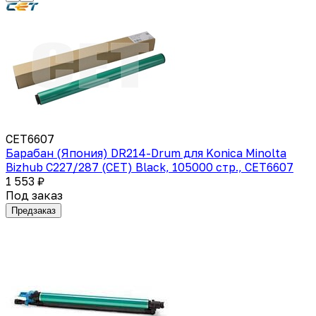
CET6607
Барабан (Япония) DR214-Drum для Konica Minolta
Bizhub C227/287 (CET) Black, 105000 стр., CET6607
1 553 ₽
Под заказ
Предзаказ