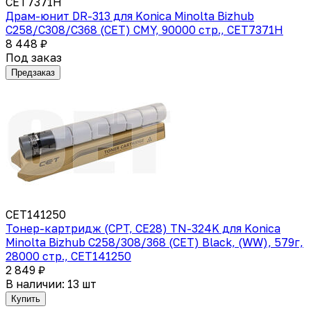
CET7371H
Драм-юнит DR-313 для Konica Minolta Bizhub
C258/C308/C368 (CET) CMY, 90000 стр., CET7371H
8 448 ₽
Под заказ
Предзаказ
CET141250
Тонер-картридж (CPT, CE28) TN-324K для Konica
Minolta Bizhub C258/308/368 (CET) Black, (WW), 579г,
28000 стр., CET141250
2 849 ₽
В наличии: 13 шт
Купить