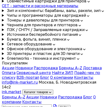
Совместимые картриджи для принтеров
CET - запчасти и расходные материалы
Зип и компоненты: барабаны, валы, ракели, зип
Чипы и программаторы для картриджей
Тонеры и девелоперы для принтеров
Чернила для принтеров и плоттеров
ПЗК / СНПЧ / Заправляемые картриджи
Источники бесперебойного питания
Бумага, фольга, винил, пленки
Сетевое оборудование
Офисное оборудование и электроника
3D принтеры и пластик для 3D печати
Greenworks - техника и инструмент
Покупателям
Акции
Новинки
Распродажа
Бренды A–Z
Доставка
Оплата
Сервисный центр
Найти ЗИП
Прайс-чек по
списку
B2B-портал
Блог
О компании
Контакты
info@ink-market.ru
Москва, Б. Новодмитровская
14с2
ink
.
market
Каталог товаров
Бренды A–Z
Акции
Новинки
Распродажа
Блог
О
компании
Контакты