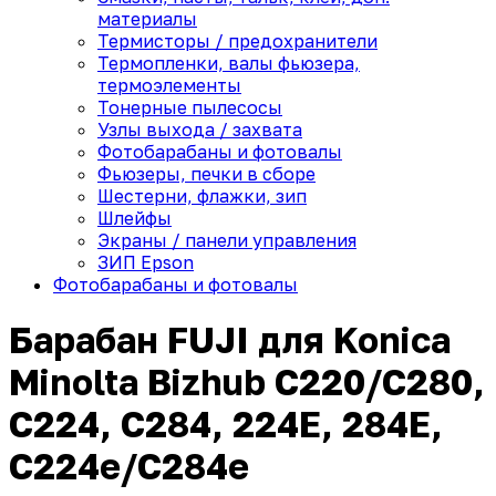
материалы
Термисторы / предохранители
Термопленки, валы фьюзера,
термоэлементы
Тонерные пылесосы
Узлы выхода / захвата
Фотобарабаны и фотовалы
Фьюзеры, печки в сборе
Шестерни, флажки, зип
Шлейфы
Экраны / панели управления
ЗИП Epson
Фотобарабаны и фотовалы
Барабан FUJI для Konica
Minolta Bizhub C220/C280,
C224, C284, 224E, 284E,
C224e/C284e