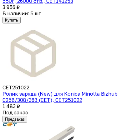
550г, 26000 стр., CET141253
3 956 ₽
В наличии: 5 шт
Купить
CET251022
Ролик заряда (New) для Konica Minolta Bizhub
C258/308/368 (CET), CET251022
1 483 ₽
Под заказ
Предзаказ