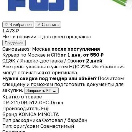
♡ В избранное
⇄ Сравнить
1 473 ₽
Нет в наличии — доступен предзаказ
Предзаказ
Самовывоз, Москва
после поступления
Курьер по Москве и СПб
от 1 дня, от 550 ₽
СДЭК / Яндекс-доставка / Озон
от 2 дней
Все цены указаны с учётом НДС 22%. Изображения
могут отличаться от оригинала.
Нужна скидка под тендер или объём?
Посчитаем
спеццену и поможем подготовить документы для
закупки.
Запросить КП →
Кратко о товаре
DR-311/DR-512-OPC-Drum
Производитель
Fuji
Бренд
KONICA MINOLTA
Тип расходника
Фотовал / барабан
Тип: ориг/совм
Совместимый
Описание