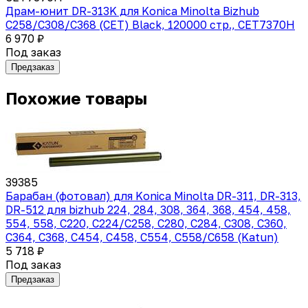
Драм-юнит DR-313K для Konica Minolta Bizhub
C258/C308/C368 (CET) Black, 120000 стр., CET7370H
6 970 ₽
Под заказ
Предзаказ
Похожие товары
39385
Барабан (фотовал) для Konica Minolta DR-311, DR-313,
DR-512 для bizhub 224, 284, 308, 364, 368, 454, 458,
554, 558, С220, C224/C258, С280, C284, C308, С360,
C364, C368, C454, C458, C554, C558/C658 (Katun)
5 718 ₽
Под заказ
Предзаказ