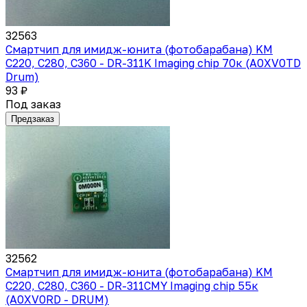
32563
Смартчип для имидж-юнита (фотобарабана) KM
C220, C280, C360 - DR-311K Imaging chip 70к (A0XV0TD
Drum)
93 ₽
Под заказ
Предзаказ
32562
Смартчип для имидж-юнита (фотобарабана) KM
C220, C280, C360 - DR-311CMY Imaging chip 55к
(A0XV0RD - DRUM)