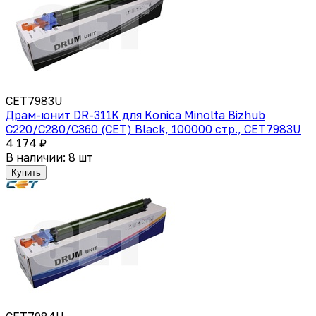
CET7983U
Драм-юнит DR-311K для Konica Minolta Bizhub
C220/C280/C360 (CET) Black, 100000 стр., CET7983U
4 174 ₽
В наличии: 8 шт
Купить