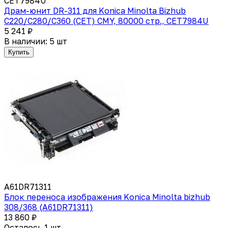
CET7984U
Драм-юнит DR-311 для Konica Minolta Bizhub
C220/C280/C360 (CET) CMY, 80000 стр., CET7984U
5 241 ₽
В наличии: 5 шт
Купить
A61DR71311
Блок переноса изображения Konica Minolta bizhub
308/368 (A61DR71311)
13 860 ₽
Осталось 1 шт