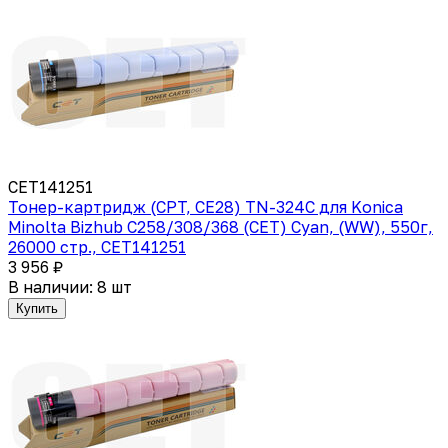
CET141251
Тонер-картридж (CPT, CE28) TN-324C для Konica
Minolta Bizhub C258/308/368 (CET) Cyan, (WW), 550г,
26000 стр., CET141251
3 956 ₽
В наличии: 8 шт
Купить