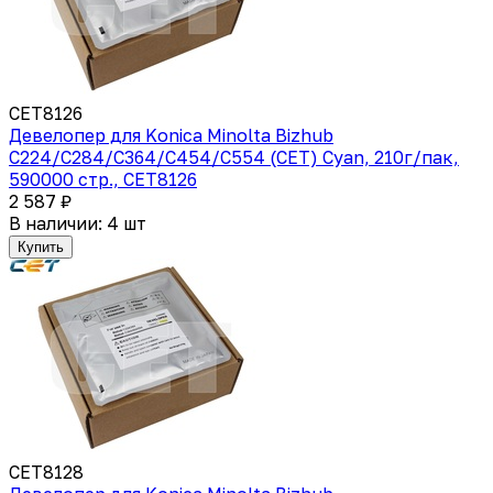
CET8126
Девелопер для Konica Minolta Bizhub
C224/C284/C364/C454/C554 (CET) Cyan, 210г/пак,
590000 стр., CET8126
2 587 ₽
В наличии: 4 шт
Купить
CET8128