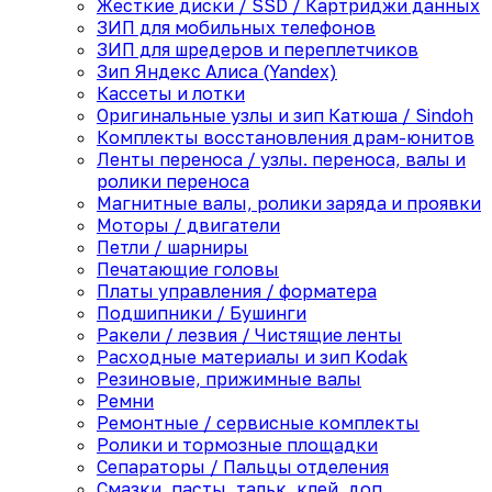
Жесткие диски / SSD / Картриджи данных
ЗИП для мобильных телефонов
ЗИП для шредеров и переплетчиков
Зип Яндекс Алиса (Yandex)
Кассеты и лотки
Оригинальные узлы и зип Катюша / Sindoh
Комплекты восстановления драм-юнитов
Ленты переноса / узлы. переноса, валы и
ролики переноса
Магнитные валы, ролики заряда и проявки
Моторы / двигатели
Петли / шарниры
Печатающие головы
Платы управления / форматера
Подшипники / Бушинги
Ракели / лезвия / Чистящие ленты
Расходные материалы и зип Kodak
Резиновые, прижимные валы
Ремни
Ремонтные / сервисные комплекты
Ролики и тормозные площадки
Сепараторы / Пальцы отделения
Смазки, пасты, тальк, клей, доп.