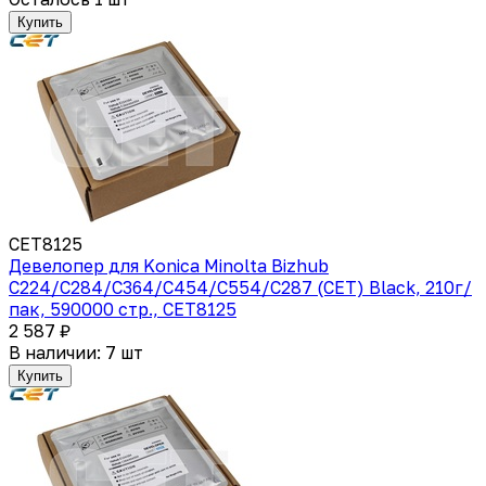
Купить
CET8125
Девелопер для Konica Minolta Bizhub
C224/C284/C364/C454/C554/C287 (CET) Black, 210г/
пак, 590000 стр., CET8125
2 587 ₽
В наличии: 7 шт
Купить