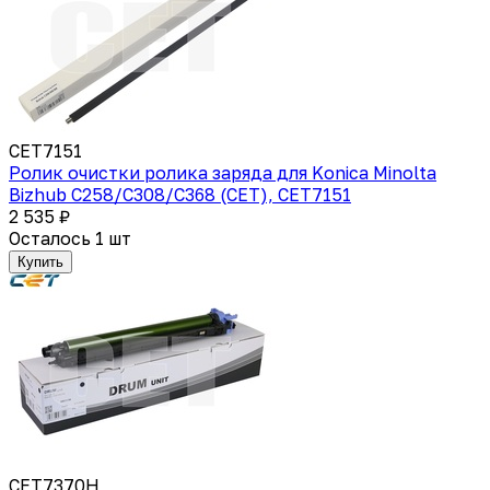
CET7151
Ролик очистки ролика заряда для Konica Minolta
Bizhub C258/C308/C368 (CET), CET7151
2 535 ₽
Осталось 1 шт
Купить
CET7370H