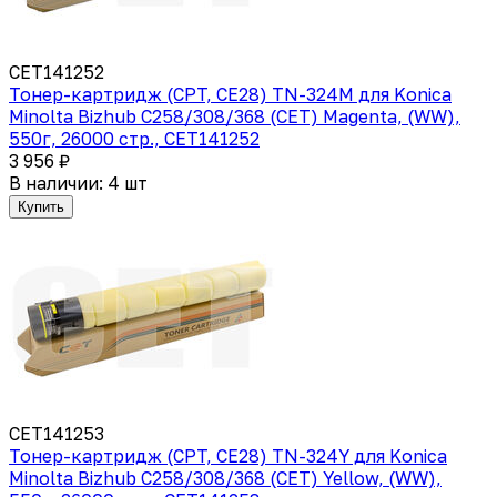
CET141252
Тонер-картридж (CPT, CE28) TN-324M для Konica
Minolta Bizhub C258/308/368 (CET) Magenta, (WW),
550г, 26000 стр., CET141252
3 956 ₽
В наличии: 4 шт
Купить
CET141253
Тонер-картридж (CPT, CE28) TN-324Y для Konica
Minolta Bizhub C258/308/368 (CET) Yellow, (WW),