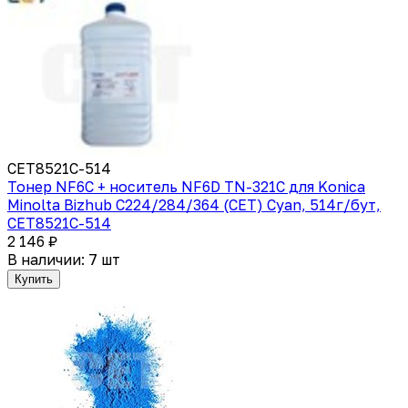
CET8521C-514
Тонер NF6C + носитель NF6D TN-321C для Konica
Minolta Bizhub C224/284/364 (CET) Cyan, 514г/бут,
CET8521C-514
2 146 ₽
В наличии: 7 шт
Купить