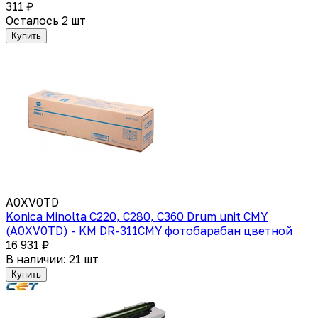
311 ₽
Осталось 2 шт
Купить
A0XV0TD
Konica Minolta C220, C280, C360 Drum unit CMY
(A0XV0TD) - KM DR-311CMY фотобарабан цветной
16 931 ₽
В наличии: 21 шт
Купить