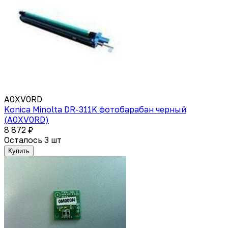
A0XV0RD
Konica Minolta DR-311K фотобарабан черный
(A0XV0RD)
8 872 ₽
Осталось 3 шт
Купить