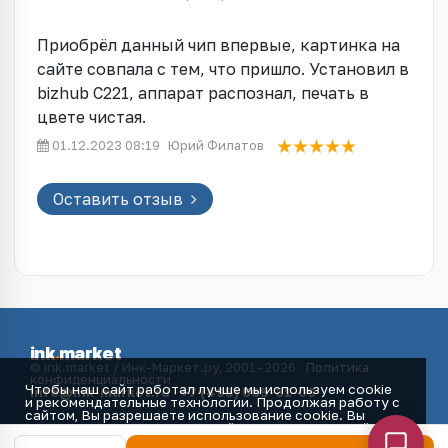
Приобрёл данный чип впервые, картинка на
сайте совпала с тем, что пришло. Установил в
bizhub C221, аппарат распознал, печать в
цвете чистая.
01.12.2023 08:19
Юрий Филатов
Оставить отзыв
ink
.
market
© ink.market / Инк-Маркет.ру, 2001–2026 ·
Политика
конфиденциальности
Чтобы наш сайт работал лучше мы используем cookie
info@ink-market.ru
·
+7 (495) 565-31-09
и рекомендательные технологии. Продолжая работу с
сайтом, Вы разрешаете использование cookie. Вы
всегда можете отключить файлы cookie в настройках
Вашего браузера.