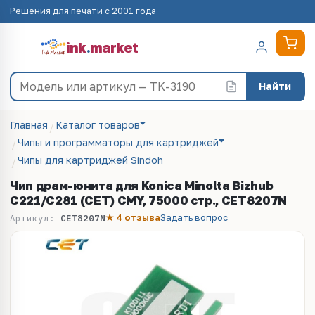
Решения для печати с 2001 года
ink
.
market
Найти
Главная
Каталог товаров
Чипы и программаторы для картриджей
Чипы для картриджей Sindoh
Чип драм-юнита для Konica Minolta Bizhub
C221/C281 (CET) CMY, 75000 стр., CET8207N
★ 4 отзыва
Задать вопрос
Артикул:
CET8207N