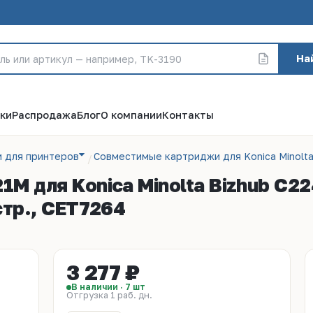
На
ки
Распродажа
Блог
О компании
Контакты
 для принтеров
Совместимые картриджи для Konica Minolt
21M для Konica Minolta Bizhub 
стр., CET7264
3 277 ₽
В наличии · 7 шт
Отгрузка 1 раб. дн.