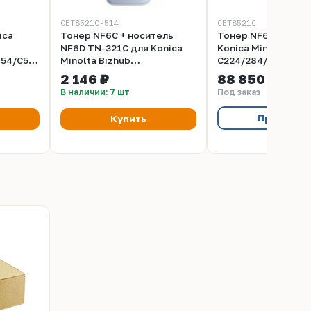
CET8521C-514
CET8521C
ica
Тонер NF6C + носитель
Тонер NF6C TN-321
NF6D TN-321C для Konica
Konica Minolta Biz
454/C554
Minolta Bizhub
C224/284/364 (CET)
/пак,
C224/284/364 (CET) Cyan,
20кг/мешок, (унив.)
2 146 ₽
88 850 ₽
27
514г/бут, CET8521C-514
CET8521C
В наличии: 7 шт
Под заказ
Предзака
Купить