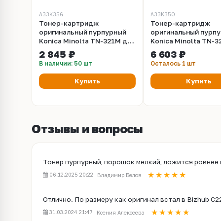
A33K35G
A33K350
Тонер-картридж
Тонер-картридж
оригинальный пурпурный
оригинальный пурп
Konica Minolta TN-321M для
Konica Minolta TN-3
KM bizhub C224, C284, C364.
KM bizhub C224, C28
2 845 ₽
6 603 ₽
Ресурс 12 500 страниц.
Ресурс 25000 стран
В наличии: 50 шт
Осталось 1 шт
(A33K350G)
(A33K350 / A33K390)
Купить
Купить
Отзывы и вопросы
Тонер пурпурный, порошок мелкий, ложится ровнее 
06.12.2025 20:22
Владимир Белов
Отлично. По размеру как оригинал встал в Bizhub C2
31.03.2024 21:47
Ксения Алексеева