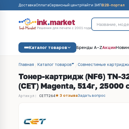
Доставка
Оплата
Сервисный центр
Найти ЗИП
B2B-портал
ink
.
market
Решения для печати с 2001 года
Каталог товаров
Бренды A–Z
Акции
Новин
Главная
Каталог товаров
Совместимые картриджи
Тонер-картридж (NF6) TN-3
(CET) Magenta, 514г, 25000 
★ 3 отзыва
Задать вопрос
Артикул:
CET7264