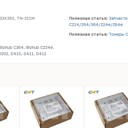
A33K350, TN-321M
Полезная статья:
Запчасти
C224/284/364/224e/284e
Полезная статья:
Тонеры C
Bizhub C364, Bizhub C224e,
, SINDOH: D201, D202, D410, D411, D412