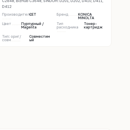
C284e, Bizhub C364e, SINDOH: D201, D202, D410, D411,
D412
Производитель
CET
Бренд
KONICA
MINOLTA
Цвет
Пурпурный /
Тип
Тонер-
Magenta
расходника
картридж
Тип: ориг/
Совместим
совм
ый