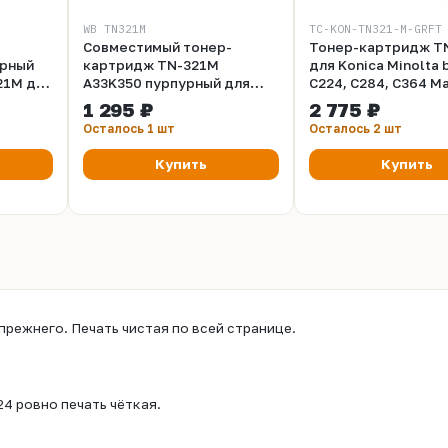
WB TN321M
TC-KON-TN321-M-GRFT
Совместимый тонер-
Тонер-картридж T
урный
картридж TN-321M
для Konica Minolta 
21M для
A33K350 пурпурный для
C224, C284, C364 M
4, C364.
Konica Minolta для KM
25K, Grafit
1 295 ₽
2 775 ₽
иц.
bizhub C224, C284, C364.
Осталось 1 шт
Осталось 2 шт
Ресурс 27000 страниц.
Купить
Купить
прежнего. Печать чистая по всей странице.
24 ровно печать чёткая.