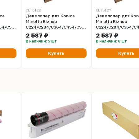
CET8128
CET8127
ca
Девелопер для Konica
Девелопер для Kon
Minolta Bizhub
Minolta Bizhub
54/C554
C224/C284/C364/C454/C554
C224/C284/C364/C
,
(CET) Yellow, 210г/пак,
(CET) Magenta, 210г
2 587 ₽
2 587 ₽
26
590000 стр., CET8128
590000 стр., CET81
В наличии: 5 шт
В наличии: 6 шт
Купить
Купить