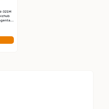
N-321M
bizhub
agenta