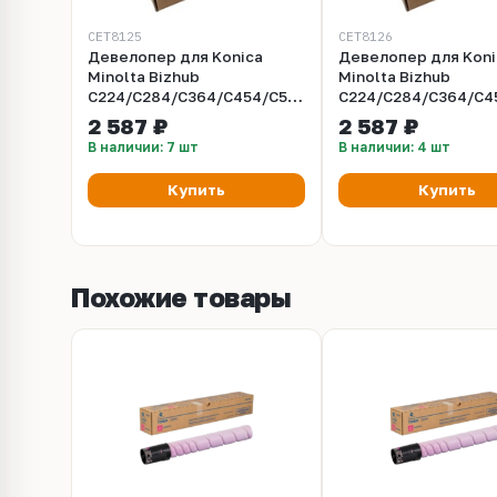
CET8125
CET8126
Девелопер для Konica
Девелопер для Koni
Minolta Bizhub
Minolta Bizhub
C224/C284/C364/C454/C554/C287
C224/C284/C364/C4
(CET) Black, 210г/пак,
(CET) Cyan, 210г/пак
2 587 ₽
2 587 ₽
590000 стр., CET8125
590000 стр., CET81
В наличии: 7 шт
В наличии: 4 шт
Купить
Купить
Похожие товары