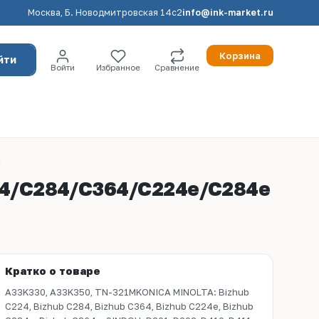
Москва, Б. Новодмитровская 14с2
info@ink-market.ru
Корзина
йти
Войти
Избранное
Сравнение
a
C224/C284/C364/C224e/C284e
Кратко о товаре
A33K330, A33K350, TN-321MKONICA MINOLTA: Bizhub
C224, Bizhub C284, Bizhub C364, Bizhub C224e, Bizhub