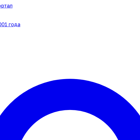
ортал
001 года