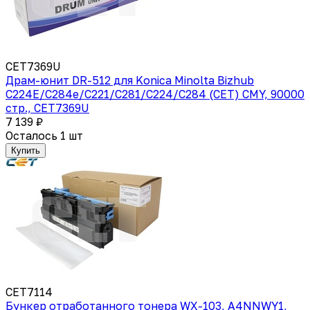
CET7369U
Драм-юнит DR-512 для Konica Minolta Bizhub
C224E/C284e/C221/C281/C224/C284 (CET) CMY, 90000
стр., CET7369U
7 139 ₽
Осталось 1 шт
Купить
CET7114
Бункер отработанного тонера WX-103, A4NNWY1,