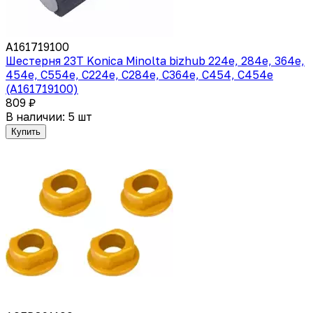
A161719100
Шестерня 23T Konica Minolta bizhub 224e, 284e, 364e,
454e, C554e, C224e, C284e, C364e, C454, C454e
(A161719100)
809 ₽
В наличии: 5 шт
Купить