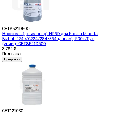
CET8521D500
Носитель (девелопер) NF6D для Konica Minolta
Bizhub 224e/C224/284/364 (Japan), 500г/бут,
(унив.), CET8521D500
3 782 ₽
Под заказ
Предзаказ
CET121030