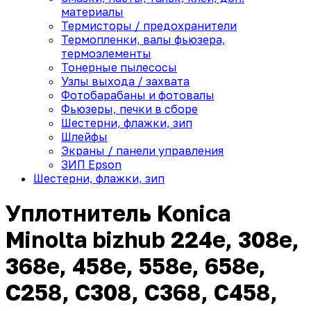
материалы
Термисторы / предохранители
Термопленки, валы фьюзера,
термоэлементы
Тонерные пылесосы
Узлы выхода / захвата
Фотобарабаны и фотовалы
Фьюзеры, печки в сборе
Шестерни, флажки, зип
Шлейфы
Экраны / панели управления
ЗИП Epson
Шестерни, флажки, зип
Уплотнитель Konica
Minolta bizhub 224e, 308e,
368e, 458e, 558e, 658e,
C258, C308, C368, C458,