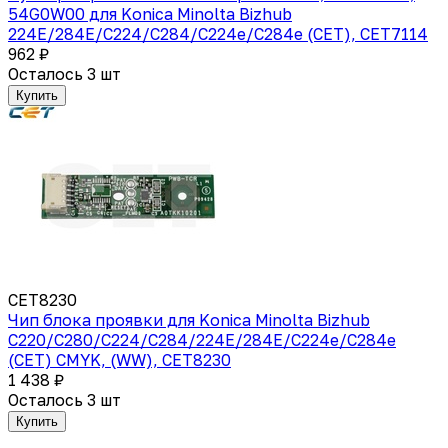
54G0W00 для Konica Minolta Bizhub
224E/284E/C224/C284/C224e/C284e (CET), CET7114
962 ₽
Осталось 3 шт
Купить
CET8230
Чип блока проявки для Konica Minolta Bizhub
C220/C280/C224/C284/224E/284E/C224e/C284e
(CET) CMYK, (WW), CET8230
1 438 ₽
Осталось 3 шт
Купить