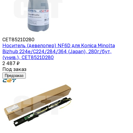
CET8521D280
Носитель (девелопер) NF6D для Konica Minolta
Bizhub 224e/C224/284/364 (Japan), 280г/бут,
(унив.), CET8521D280
2 487 ₽
Под заказ
Предзаказ