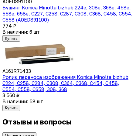
A0ED891100
Бушинг Konica Minolta bizhub 224e, 308e, 368e, 458e,
558e, 658e, C227, C258, C287, C308, C368, C458, C554,
C558 (A0ED891100)
774 ₽
В наличии: 6 шт
Купить
A161R71433
Ролик переноса изображения Konica Minolta bizhub
C224, C258, C284, C308, C364, C368, C454, C458,
C554, C558, C658, 308, 368
3 560 ₽
В наличии: 58 шт
Купить
Отзывы и вопросы
Оставить отзыв