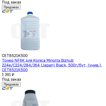
Под заказ
Предзаказ
CET8521K500
Тонер NF6K для Konica Minolta Bizhub
224e/C224/284/364 (Japan) Black, 500г/бут, (унив.),
CET8521K500
1 391 ₽
Под заказ
Предзаказ