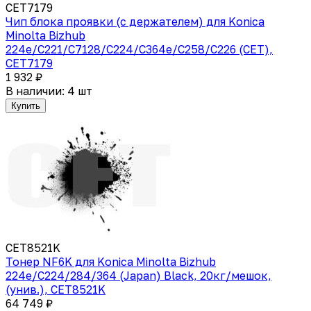
CET7179
Чип блока проявки (с держателем) для Konica
Minolta Bizhub
224e/C221/C7128/C224/C364e/C258/C226 (CET),
CET7179
1 932 ₽
В наличии: 4 шт
Купить
CET8521K
Тонер NF6K для Konica Minolta Bizhub
224e/C224/284/364 (Japan) Black, 20кг/мешок,
(унив.), CET8521K
64 749 ₽