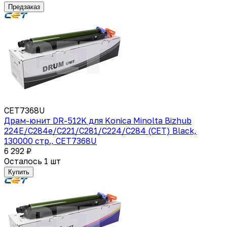
Предзаказ
CET7368U
Драм-юнит DR-512K для Konica Minolta Bizhub
224E/C284e/C221/C281/C224/C284 (CET) Black,
130000 стр., CET7368U
6 292 ₽
Осталось 1 шт
Купить