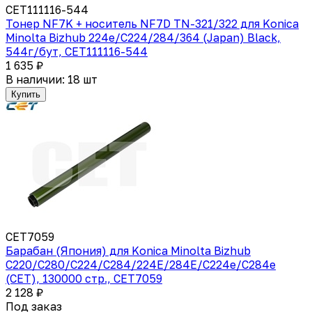
CET111116-544
Тонер NF7K + носитель NF7D TN-321/322 для Konica
Minolta Bizhub 224e/C224/284/364 (Japan) Black,
544г/бут, CET111116-544
1 635 ₽
В наличии: 18 шт
Купить
CET7059
Барабан (Япония) для Konica Minolta Bizhub
C220/C280/C224/C284/224E/284E/C224e/C284e
(CET), 130000 стр., CET7059
2 128 ₽
Под заказ