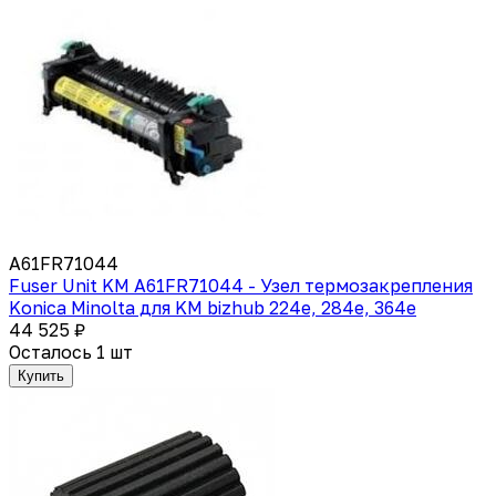
A61FR71044
Fuser Unit KM A61FR71044 - Узел термозакрепления
Konica Minolta для KM bizhub 224e, 284e, 364e
44 525 ₽
Осталось 1 шт
Купить