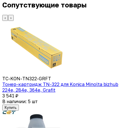
Сопутствующие товары
‹
›
TC-KON-TN322-GRFT
Тонер-картридж TN-322 для Konica Minolta bizhub
224e, 284e, 364e, Grafit
3 541 ₽
В наличии: 5 шт
Купить