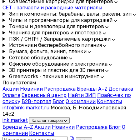
Совместимые картриджи для принтеров
CET - запчасти и расходные материалы
Зип и компоненты: барабаны, валы, ракели, зип
Чипы и программаторы для картриджей
Тонеры и девелоперы для принтеров
Чернила для принтеров и плоттеров
ПЗК / СНПЧ / Заправляемые картриджи
Источники бесперебойного питания
Бумага, фольга, винил, пленки
Сетевое оборудование
Офисное оборудование и электроника
3D принтеры и пластик для 3D печати
Greenworks - техника и инструмент
Покупателям
Акции
Новинки
Распродажа
Бренды A–Z
Доставка
Оплата
Сервисный центр
Найти ЗИП
Прайс-чек по
списку
B2B-портал
Блог
О компании
Контакты
info@ink-market.ru
Москва, Б. Новодмитровская
14с2
ink
.
market
Каталог товаров
Бренды A–Z
Акции
Новинки
Распродажа
Блог
О
компании
Контакты