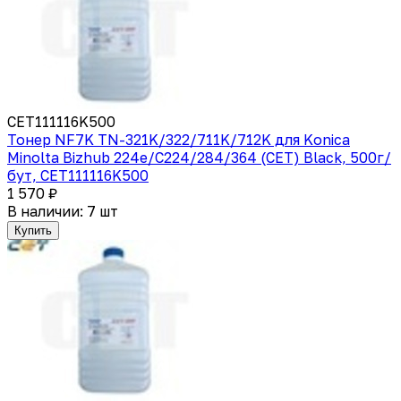
CET111116K500
Тонер NF7K TN-321K/322/711K/712K для Konica
Minolta Bizhub 224e/C224/284/364 (CET) Black, 500г/
бут, CET111116K500
1 570 ₽
В наличии: 7 шт
Купить