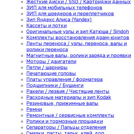
Жесткие диски / SSD / Картриджи данных
ЗИП для мобильных телефонов
ЗИП для шредеров и переплетчиков
Зип Яндекс Алиса (Yandex)
Кассеты и лотки
Оригинальные узлы и зип Катюша / Sindoh
Комплекты восстановления драм-юнитов
Ленты переноса / узлы. переноса, валы и
ролики переноса
Магнитные валы, ролики заряда и проявки
Моторы / двигатели
Петли / шарниры
Печатающие головы
Платы управления / форматера
Подшипники / Бушинги
Ракели / лезвия / Чистящие ленты
Расходные материалы и зип Kodak
Резиновые, прижимные валы
Ремни
Ремонтные / сервисные комплекты
Ролики и тормозные площадки
Сепараторы / Пальцы отделения
Смазки, пасты, тальк, клей, доп.