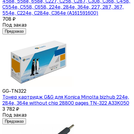
458e, 558e, 658e, C227, C258, C287, C308, C368, C458,
C554e, C558, C658, 224e, 284e, 364e, 227, 287, 367,
554e, C224e, C284e, C364e (A161591600)
708 ₽
Под заказ
Предзаказ
GG-TN322
Тонер картридж G&G для Konica Minolta bizhub 224e,
284e, 364e without chip 28800 pages TN-322 A33K050
3 782 ₽
Под заказ
Предзаказ