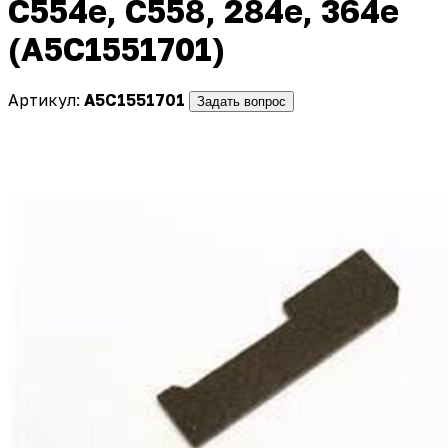
C554e, C558, 284e, 364e
(A5C1551701)
Артикул:
A5C1551701
Задать вопрос