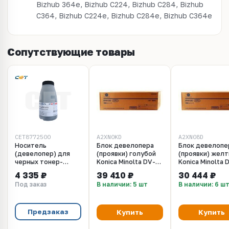
Bizhub 364e, Bizhub C224, Bizhub C284, Bizhub
C364, Bizhub C224e, Bizhub C284e, Bizhub C364e
Сопутствующие товары
CET8772500
A2XN0KD
A2XN08D
Носитель
Блок девелопера
Блок девелопе
(девелопер) для
(проявки) голубой
(проявки) жел
черных тонер-
Konica Minolta DV-
Konica Minolta 
картриджей NF5D
512C для KM bizhub
512Y для KM bi
4 335 ₽
39 410 ₽
30 444 ₽
для Konica Minolta
C224, C284, C364,
C224, C284, C3
Под заказ
В наличии: 5 шт
В наличии: 6 ш
Bizhub
C454, C554
C454, C554
C220/280/360
(A2XN0KD) Ресурс
(A2XN08D) Рес
(Japan), 500г/бут,
600 000 стр.
600 000 стр.
CET8772500
Предзаказ
Купить
Купить