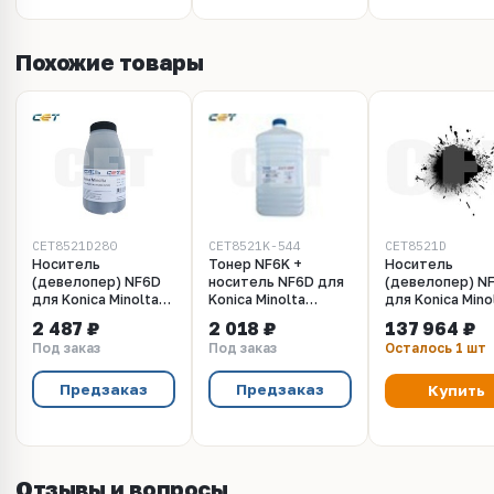
Похожие товары
CET8521D280
CET8521K-544
CET8521D
Носитель
Тонер NF6K +
Носитель
(девелопер) NF6D
носитель NF6D для
(девелопер) N
для Konica Minolta
Konica Minolta
для Konica Mino
Bizhub
Bizhub
Bizhub
2 487 ₽
2 018 ₽
137 964 ₽
224e/C224/284/364
224e/C224/284/364
224e/C224/28
Под заказ
Под заказ
Осталось 1 шт
(Japan), 280г/бут,
(Japan) Black, 544г/
(Japan), 25кг/
(унив.),
бут, (унив.),
мешок, (унив.),
CET8521D280
CET8521K544
CET8521D
Предзаказ
Предзаказ
Купить
Отзывы и вопросы