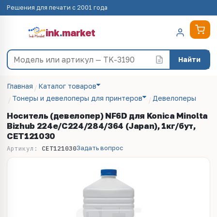
Решения для печати с 2001 года
ink
.
market
Найти
Главная
Каталог товаров
Тонеры и девелоперы для принтеров
Девелоперы
Носитель (девелопер) NF6D для Konica Minolta
Bizhub 224e/C224/284/364 (Japan), 1кг/бут,
CET121030
Задать вопрос
Артикул:
CET121030